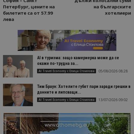
София – Санкт
дължи колосални суми
Петербург, цените на
на българските
билетите са от 57.99
хотелиери
лева
AI в туризма: защо камериерка може да се
окаже по-трудна за...
05/08/2026 08:28
AI Travel Economy с Елица Стоилова
Тим Браун: Хотелите губят пари заради грешки в
данните и липсващи...
13/07/2026 09:02
AI Travel Economy с Елица Стоилова