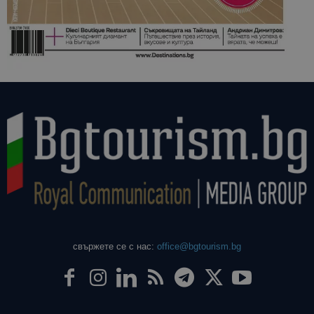
свържете се с нас:
office@bgtourism.bg