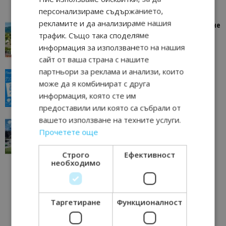
персонализираме съдържанието,
рекламите и да анализираме нашия
“Пощенска картичка от…”: Петрич – Изживяване
трафик. Също така споделяме
отвъд очакваното
информация за използването на нашия
11/07/2026 11:22
Петрич
сайт от ваша страна с нашите
партньори за реклама и анализи, които
“Пощенска картичка от…”: Пловдив, градът на
може да я комбинират с друга
всички времена
информация, която сте им
23/06/2026 10:00
Пловдив
предоставили или която са събрали от
вашето използване на техните услуги.
“Пощенска картичка от…”: Перник – град на
Прочетете още
традициите, културата и вдъхновяващите...
17/06/2026 09:01
Перник
Строго
Ефективност
необходимо
Таргетиране
Функционалност