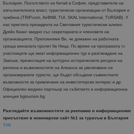
България, Посолството на Китай в София, представители на
изпълнителната власт, туристически организации от България и
чужбина (TRIP.com, AirBNB, TUI, SKAL International, TURSAB). У
нас пристига президента на Световния туристически алианс
Дуейн Кианг заедно със секретариата и членовете на
организацията. Припомняме Ви, че домакин на работната
среща миналата пролет бе Ница. По време на програмата т.г.
участниците ще имат информационен тур и разглеждане на
Замъка; презентация на културно историческите ресурси на
региона и възможностите на Алианса за увеличване на
организираните туристи, ще бъдат обсъдени съвместните
възможности за привличане на инвеститорски интерес и др.
Официален медиен партньор на събитието е информационна
агенция bgtourism.bg.
Разгледайте възможностите за рекламно и информационно
присъствие в новинарски сайт №1 за туризъм в България
ТУК