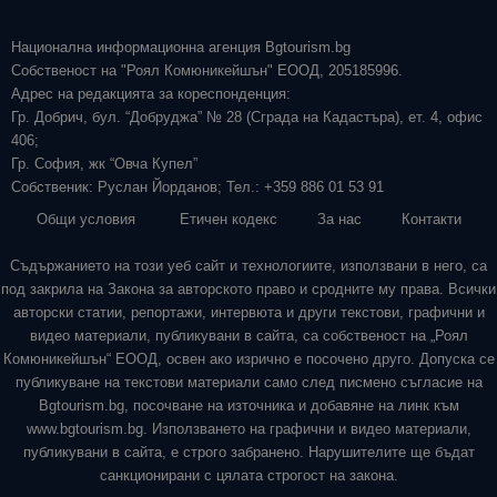
Национална информационна агенция Bgtourism.bg
Собственост на "Роял Комюникейшън" ЕООД, 205185996.
Адрес на редакцията за кореспонденция:
Гр. Добрич, бул. “Добруджа” № 28 (Сграда на Кадастъра), ет. 4, офис
406;
Гр. София, жк “Овча Купел”
Собственик: Руслан Йорданов; Тел.: +359 886 01 53 91
Общи условия
Етичен кодекс
За нас
Контакти
Съдържанието на този уеб сайт и технологиите, използвани в него, са
под закрила на Закона за авторското право и сродните му права. Всички
авторски статии, репортажи, интервюта и други текстови, графични и
видео материали, публикувани в сайта, са собственост на „Роял
Комюникейшън“ ЕООД, освен ако изрично е посочено друго. Допуска се
публикуване на текстови материали само след писмено съгласие на
Bgtourism.bg, посочване на източника и добавяне на линк към
www.bgtourism.bg. Използването на графични и видео материали,
публикувани в сайта, е строго забранено. Нарушителите ще бъдат
санкционирани с цялата строгост на закона.