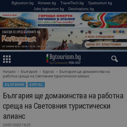
Bgtourism.bg
Airnews.bg
TravelTech.bg
Spatourism.bg
Jobs.bgtourism.bg
Destinations.bg
Начало
България
Бургас
България ще домакинства на
работна среща на Световния туристически алианс
БЪЛГАРИЯ
БУРГАС
България ще домакинства на работна
среща на Световния туристически
алианс
20/01/2020 16:25