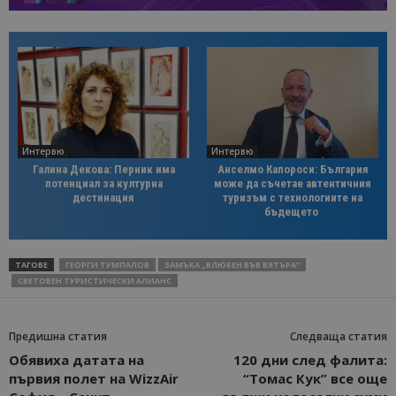
Интервю
Интервю
Галина Декова: Перник има
Анселмо Капороси: България
потенциал за културна
може да съчетае автентичния
дестинация
туризъм с технологиите на
бъдещето
ТАГОВЕ
ГЕОРГИ ТУМПАЛОВ
ЗАМЪКА „ВЛЮБЕН ВЪВ ВЯТЪРА“
СВЕТОВЕН ТУРИСТИЧЕСКИ АЛИАНС
Предишна статия
Следваща статия
Обявиха датата на
120 дни след фалита:
първия полет на WizzAir
“Томас Кук” все още