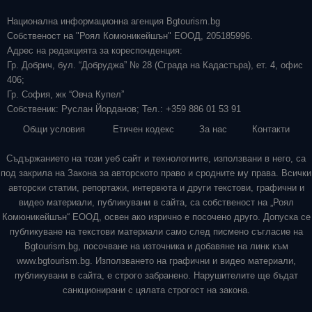
Национална информационна агенция Bgtourism.bg
Собственост на "Роял Комюникейшън" ЕООД, 205185996.
Адрес на редакцията за кореспонденция:
Гр. Добрич, бул. “Добруджа” № 28 (Сграда на Кадастъра), ет. 4, офис
406;
Гр. София, жк “Овча Купел”
Собственик: Руслан Йорданов; Тел.: +359 886 01 53 91
Общи условия
Етичен кодекс
За нас
Контакти
Съдържанието на този уеб сайт и технологиите, използвани в него, са
под закрила на Закона за авторското право и сродните му права. Всички
авторски статии, репортажи, интервюта и други текстови, графични и
видео материали, публикувани в сайта, са собственост на „Роял
Комюникейшън“ ЕООД, освен ако изрично е посочено друго. Допуска се
публикуване на текстови материали само след писмено съгласие на
Bgtourism.bg, посочване на източника и добавяне на линк към
www.bgtourism.bg. Използването на графични и видео материали,
публикувани в сайта, е строго забранено. Нарушителите ще бъдат
санкционирани с цялата строгост на закона.