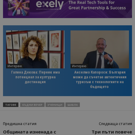
Интервю
Интервю
Галина Декова: Перник има
Анселмо Капороси: България
потенциал за културна
може да съчетае автентичния
дестинация
туризъм с технологиите на
бъдещето
ТАГОВЕ
БЪДНИ ВЕЧЕР
УЧЕНИЦИ
ШАБЛА
Предишна статия
Следваща статия
Общината изненада с
Три пъти повече