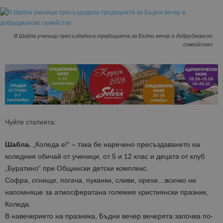
В Шабла ученици пресъздадоха традицията за Бъдни вечер в добруджанско
семейство
Чуйте статията:
Шабла.
„Коледа е!“ – така бе наречено пресъздаването на
коледния обичай от ученици, от 5 и 12 клас и децата от клуб
„Буратино“ при Общински детски комплекс.
Софра, огнище, погача, пуканки, сливи, орехи…всичко ни
напомняше за атмосфератана големия християнски празник,
Коледа.
В навечерието на празника, Бъдни вечер вечерята започва по-