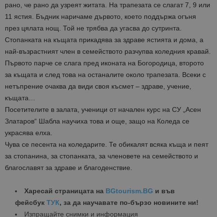
рано, че рано да узреят житата. На трапезата се слагат 7, 9 или
11 ястия. Бъдник наричаме дървото, което поддържа огъня
през цялата нощ. Той не трябва да угасва до сутринта.
Стопанката на къщата прикадява за здраве ястията и дома, а
най-възрастният член в семейството разчупва коледния кравай.
Първото парче се слага пред иконата на Богородица, второто
за къщата и след това на останалите около трапезата. Всеки с
нетъпрение очаква да види своя късмет – здраве, учение,
къщата…
Посетителите в залата, ученици от начален курс на СУ „Асен
Златаров“ Шабла научиха това и още, защо на Коледа се
украсява елха.
Чува се песента на коледарите. Те обикалят всяка къща и пеят
за стопанина, за стопанката, за членовете на семейството и
благославят за здраве и благоденствие.
Харесай страницата на
BGtourism.BG
и във
фейсбук
ТУК
, за да научавате по-бързо новините ни!
Изпращайте снимки и информация