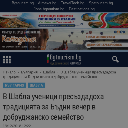
Bgtourism.bg
Airnews.bg
TravelTech.bg
Spatourism.bg
Jobs.bgtourism.bg
Destinations.bg
Начало
България
Шабла
В Шабла ученици пресъздадоха
традицията за Бъдни вечер в добруджанско семейство
БЪЛГАРИЯ
ШАБЛА
В Шабла ученици пресъздадоха
традицията за Бъдни вечер в
добруджанско семейство
19/12/2018 12:22