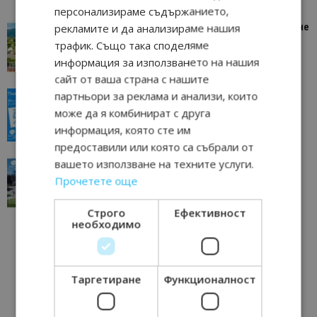
персонализираме съдържанието,
рекламите и да анализираме нашия
“Пощенска картичка от…”: Петрич – Изживяване
отвъд очакваното
трафик. Също така споделяме
11/07/2026 11:22
Петрич
информация за използването на нашия
сайт от ваша страна с нашите
партньори за реклама и анализи, които
“Пощенска картичка от…”: Пловдив, градът на
всички времена
може да я комбинират с друга
23/06/2026 10:00
Пловдив
информация, която сте им
предоставили или която са събрали от
вашето използване на техните услуги.
“Пощенска картичка от…”: Перник – град на
традициите, културата и вдъхновяващите...
Прочетете още
17/06/2026 09:01
Перник
Строго
Ефективност
необходимо
Таргетиране
Функционалност