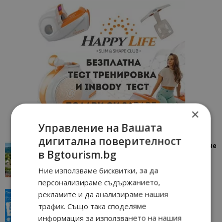
×
Управление на Вашата
дигитална поверителност
“Пощенска картичка от…”: Петрич – Изживяване
в Bgtourism.bg
отвъд очакваното
11/07/2026 11:22
Петрич
Ние използваме бисквитки, за да
персонализираме съдържанието,
рекламите и да анализираме нашия
“Пощенска картичка от…”: Пловдив, градът на
всички времена
трафик. Също така споделяме
23/06/2026 10:00
Пловдив
информация за използването на нашия