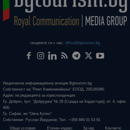
свържете се с нас:
office@bgtourism.bg
Национална информационна агенция Bgtourism.bg
Собственост на "Роял Комюникейшън" ЕООД, 205185996.
Адрес на редакцията за кореспонденция:
Гр. Добрич, бул. “Добруджа” № 28 (Сграда на Кадастъра), ет. 4, офис
406;
Гр. София, жк “Овча Купел”
Собственик: Руслан Йорданов; Тел.: +359 886 01 53 91
Общи условия
Етичен кодекс
За нас
Контакти