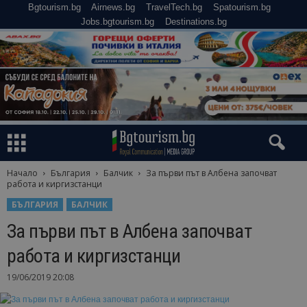
Bgtourism.bg
Airnews.bg
TravelTech.bg
Spatourism.bg
Jobs.bgtourism.bg
Destinations.bg
Начало
България
Балчик
За първи път в Албена започват
работа и киргизстанци
БЪЛГАРИЯ
БАЛЧИК
За първи път в Албена започват
работа и киргизстанци
19/06/2019 20:08