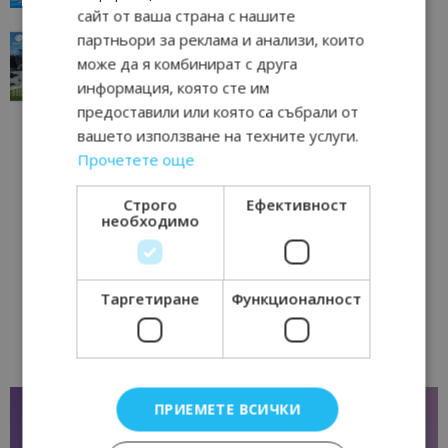
сайт от ваша страна с нашите
партньори за реклама и анализи, които
“Пощенска картичка от…”: Перник – град на
традициите, културата и вдъхновяващите...
може да я комбинират с друга
17/06/2026 09:01
Перник
информация, която сте им
предоставили или която са събрали от
вашето използване на техните услуги.
Прочетете още
Строго
Ефективност
необходимо
Таргетиране
Функционалност
ПРИЕМЕТЕ ВСИЧКИ