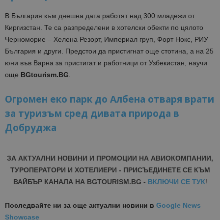
В България към днешна дата работят над 300 младежи от
Киргизстан. Те са разпределени в хотелски обекти по цялото
Черноморие –
Хелена Резорт, Империал груп, Форт Нокс, РИУ
България и други. Предстои да пристигнат още стотина, а на 25
юни във Варна за пристигат и работници от Узбекистан, научи
още
BGtourism.BG
.
Огромен еко парк до Албена отваря врати
за туризъм сред дивата природа в
Добруджа
ЗА АКТУАЛНИ НОВИНИ И ПРОМОЦИИ НА АВИОКОМПАНИИ,
ТУРОПЕРАТОРИ И ХОТЕЛИЕРИ - ПРИСЪЕДИНЕТЕ СЕ КЪМ
ВАЙБЪР КАНАЛА НА BGTOURISM.BG -
ВКЛЮЧИ СЕ ТУК
!
Последвайте ни за още актуални новини
в
Google News
Showcase