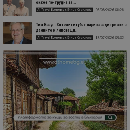
окаже по-трудна за...
05/08/2026 08:28
AI Travel Economy с Елица Стоилова
Тим Браун: Хотелите губят пари заради грешки в
данните и липсващи...
13/07/2026 09:02
AI Travel Economy с Елица Стоилова