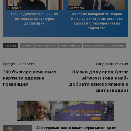
Интервю
Интервю
Галина Декова: Перник има
Анселмо Капороси: България
потенциал за културна
може да съчетае автентичния
дестинация
туризъм с технологиите на
бъдещето
ТАГОВЕ
АЛБЕНА
КИРГИЗСТАН
РАБОТНИЦИ
РАБОТНИЦИ ОТ ЧУЖБИНА
Предишна статия
Следваща статия
300 българи вече имат
Шапки долу пред Qatar
карти за здравна
Airways! Това е най-
превенция
добрата авиокомпания в
света (видео)
AI в туризма: защо камериерка може да се