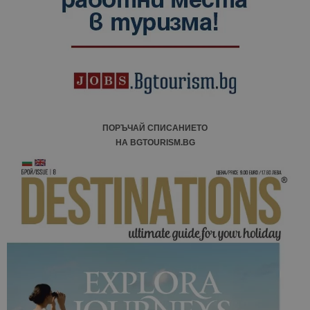
сесии и
кампании 
отчетите з
анализ на
сайтовете.
ПОРЪЧАЙ СПИСАНИЕТО
НА BGTOURISM.BG