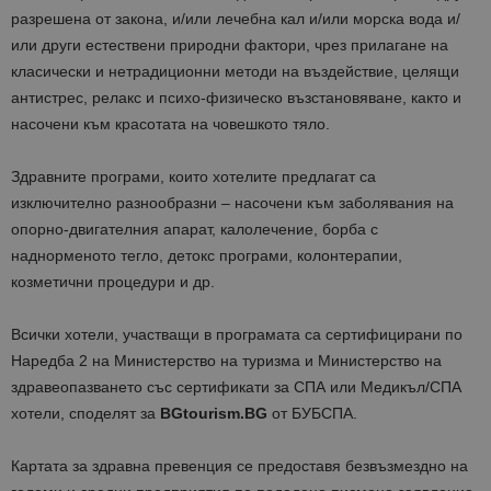
разрешена от закона, и/или лечебна кал и/или морска вода и/
или други естествени природни фактори, чрез прилагане на
класически и нетрадиционни методи на въздействие, целящи
антистрес, релакс и психо-физическо възстановяване, както и
насочени към красотата на човешкото тяло.
Здравните програми, които хотелите предлагат са
изключително разнообразни – насочени към заболявания на
опорно-двигателния апарат, калолечение, борба с
наднорменото тегло, детокс програми, колонтерапии,
козметични процедури и др.
Всички хотели, участващи в програмата са сертифицирани по
Наредба 2 на Министерство на туризма и Министерство на
здравеопазването със сертификати за СПА или Медикъл/СПА
хотели, споделят за
BGtourism.BG
от БУБСПА.
Картата за здравна превенция се предоставя безвъзмездно на