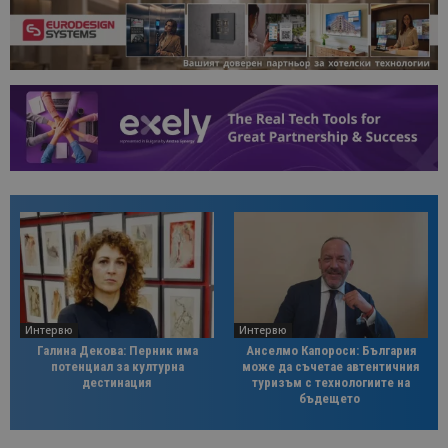
Интервю
Интервю
Галина Декова: Перник има
Анселмо Капороси: България
потенциал за културна
може да съчетае автентичния
дестинация
туризъм с технологиите на
бъдещето