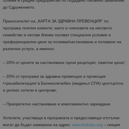
големи и средни предприятия по подадено писмено заявление
до Сдружението.
Приносителят на „КАРТА ЗА ЗДРАВНА ПРЕВЕНЦИЯ“ по
програма лоялни клиенти, както и членовете на неговото
семейство и негови близки ползват специални условия и
преференциални цени за почивка/настаняване и ползване на
различни услуги, а именно:
– 20% от цените за настаняване /цени рецепция, пакетни цени/;
– 20% от програми за здравна превенция и промоция
/+рехабилитация/ в Балнеолечебен (медикъл СПА) център/спа
и уелнес хотели и центрове;
– Приоритетно настаняване и комплиментно зареждане.
Хотелите, участващи в програмата и предоставящи отстъпки
могат да бъдат намерени на адрес:
www.bubspa.org
– секция