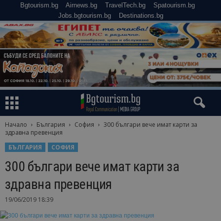
Bgtourism.bg
Airnews.bg
TravelTech.bg
Spatourism.bg
Jobs.bgtourism.bg
Destinations.bg
Начало
България
София
300 българи вече имат карти за
здравна превенция
БЪЛГАРИЯ
СОФИЯ
300 българи вече имат карти за
здравна превенция
19/06/2019 18:39