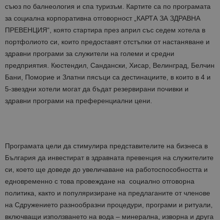
съюз по балнеология и спа туризъм. Картите са по програмата
за социална корпоративна отговорност „КАРТА ЗА ЗДРАВНА
ПРЕВЕНЦИЯ“, която стартира през април със седем хотела в
портфолиото си, които предоставят отстъпки от настаняване и
здравни програми за служители на големи и средни
предприятия. Кюстендил, Сандански, Хисар, Велинград, Белчин
Бани, Поморие и Златни пясъци са дестинациите, в които в 4 и
5-звездни хотели могат да бъдат резервирани почивки и
здравни програми на преференциални цени.
Програмата цели да стимулира представителите на бизнеса в
България да инвестират в здравната превенция на служителите
си, което ще доведе до увеличаване на работоспособността и
едновременно с това провеждане на социално отговорна
политика, както и популяризиране на предлаганите от членове
на Сдружението разнообразни процедури, програми и ритуали,
включващи използването на вода – минерална, изворна и друга