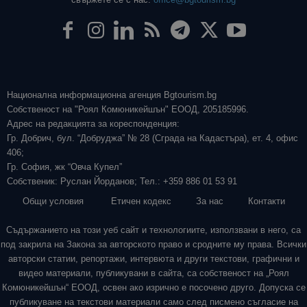
Национална информационна агенция Bgtourism.bg
Собственост на "Роял Комюникейшън" ЕООД, 205185996.
Адрес на редакцията за кореспонденция:
Гр. Добрич, бул. “Добруджа” № 28 (Сграда на Кадастъра), ет. 4, офис
406;
Гр. София, жк “Овча Купел”
Собственик: Руслан Йорданов; Тел.: +359 886 01 53 91
Общи условия
Етичен кодекс
За нас
Контакти
Съдържанието на този уеб сайт и технологиите, използвани в него, са
под закрила на Закона за авторското право и сродните му права. Всички
авторски статии, репортажи, интервюта и други текстови, графични и
видео материали, публикувани в сайта, са собственост на „Роял
Комюникейшън“ ЕООД, освен ако изрично е посочено друго. Допуска се
публикуване на текстови материали само след писмено съгласие на