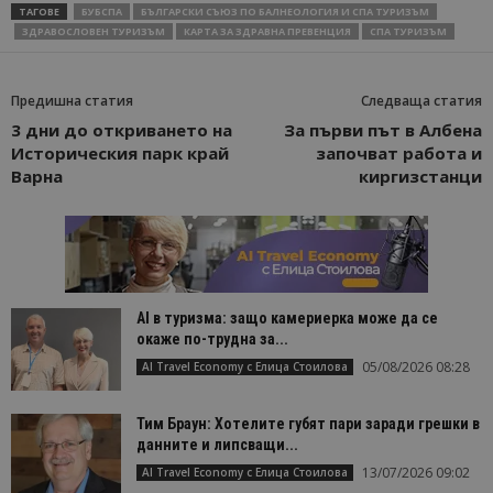
ТАГОВЕ
БУБСПА
БЪЛГАРСКИ СЪЮЗ ПО БАЛНЕОЛОГИЯ И СПА ТУРИЗЪМ
ЗДРАВОСЛОВЕН ТУРИЗЪМ
КАРТА ЗА ЗДРАВНА ПРЕВЕНЦИЯ
СПА ТУРИЗЪМ
Предишна статия
Следваща статия
3 дни до откриването на
За първи път в Албена
Историческия парк край
започват работа и
Варна
киргизстанци
AI в туризма: защо камериерка може да се
окаже по-трудна за...
05/08/2026 08:28
AI Travel Economy с Елица Стоилова
Тим Браун: Хотелите губят пари заради грешки в
данните и липсващи...
13/07/2026 09:02
AI Travel Economy с Елица Стоилова