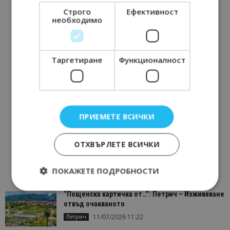
Строго
Ефективност
необходимо
Таргетиране
Функционалност
ПРИЕМЕТЕ ВСИЧКИ
ОТХВЪРЛЕТЕ ВСИЧКИ
ПОКАЖЕТЕ ПОДРОБНОСТИ
“Пощенска картичка от…”: Петрич – Изживяване
отвъд очакваното
Строго необходимо
Ефективност
11/07/2026 11:22
Петрич
Таргетиране
Функционалност