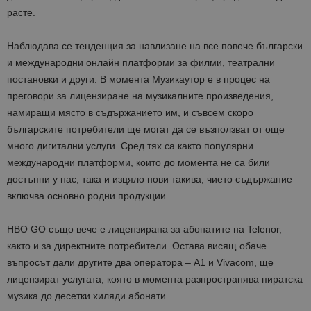
расте.
Наблюдава се тенденция за навлизане на все повече български
и международни онлайн платформи за филми, театрални
постановки и други. В момента Музикаутор е в процес на
преговори за лицензиране на музикалните произведения,
намиращи място в съдържанието им, и съвсем скоро
българските потребители ще могат да се възползват от още
много дигитални услуги. Сред тях са както популярни
международни платформи, които до момента не са били
достъпни у нас, така и изцяло нови такива, чието съдържание
включва основно родни продукции.
HBO GO също вече е лицензирана за абонатите на Telenor,
както и за директните потребители. Остава висящ обаче
въпросът дали другите два оператора – A1 и Vivacom, ще
лицензират услугата, която в момента разпространява пиратска
музика до десетки хиляди абонати.