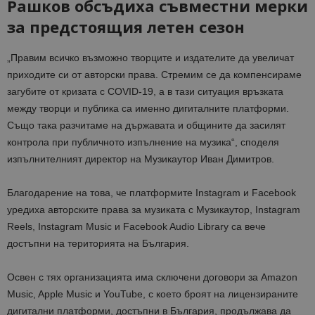
Рашков обсъдиха съвместни мерки
за предстоящия летен сезон
„Правим всичко възможно творците и издателите да увеличат
приходите си от авторски права. Стремим се да компенсираме
загубите от кризата с COVID-19, а в тази ситуация връзката
между творци и публика са именно дигиталните платформи.
Също така разчитаме на държавата и общините да засилят
контрола при публичното изпълнение на музика“, споделя
изпълнителният директор на Музикаутор Иван Димитров.
Благодарение на това, че платформите Instagram и Facebook
уредиха авторските права за музиката с Музикаутор, Instagram
Reels, Instagram Music и Facebook Audio Library са вече
достъпни на територията на България.
Освен с тях организацията има сключени договори за Amazon
Music, Apple Music и YouTube, с което броят на лицензираните
дигитални платформи, достъпни в България, продължава да