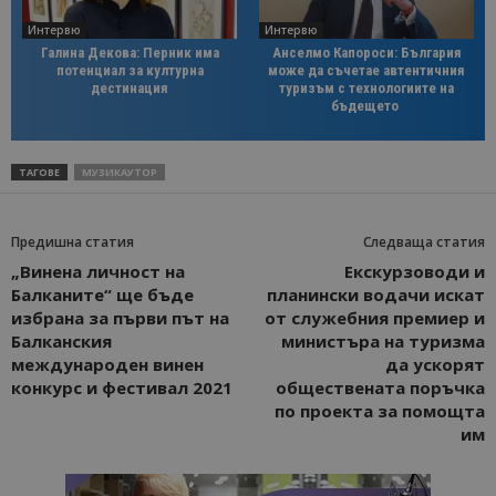
Интервю
Интервю
Галина Декова: Перник има
Анселмо Капороси: България
потенциал за културна
може да съчетае автентичния
дестинация
туризъм с технологиите на
бъдещето
ТАГОВЕ
МУЗИКАУТОР
Предишна статия
Следваща статия
„Винена личност на
Екскурзоводи и
Балканите“ ще бъде
планински водачи искат
избрана за първи път на
от служебния премиер и
Балканския
министъра на туризма
международен винен
да ускорят
конкурс и фестивал 2021
обществената поръчка
по проекта за помощта
им