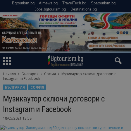
Bgtourism.bg
Airnews.bg
TravelTech.bg
Spatourism.bg
Jobs.bgtourism.bg
Destinations.bg
Начало
България
София
Музикаутор сключи договори с
Instagram и Facebook
БЪЛГАРИЯ
СОФИЯ
Музикаутор сключи договори с
Instagram и Facebook
18/05/2021 13:58