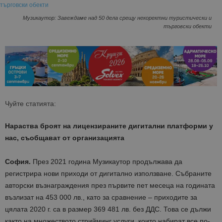
Музикаутор: Завеждаме над 50 дела срещу некоректни туристически и
търговски обекти
Чуйте статията:
Нараства броят на лицензираните дигитални платформи у
нас, съобщават от организацията
София.
През 2021 година Музикаутор продължава да
регистрира нови приходи от дигитално използване. Събраните
авторски възнаграждения през първите пет месеца на годината
възлизат на 453 000 лв., като за сравнение – приходите за
цялата 2020 г. са в размер 369 481 лв. без ДДС. Това се дължи
както на множеството стрийминг услуги, които набират все по-