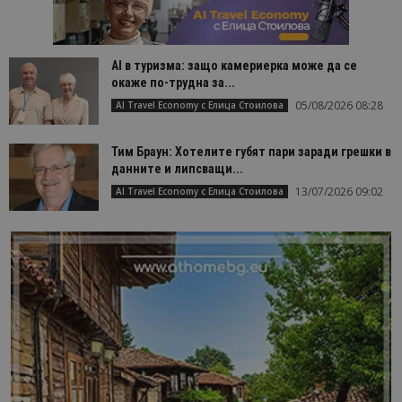
AI в туризма: защо камериерка може да се
окаже по-трудна за...
05/08/2026 08:28
AI Travel Economy с Елица Стоилова
Тим Браун: Хотелите губят пари заради грешки в
данните и липсващи...
13/07/2026 09:02
AI Travel Economy с Елица Стоилова