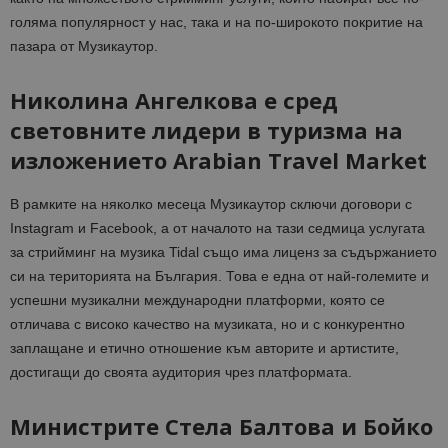
голяма популярност у нас, така и на по-широкото покритие на
пазара от Музикаутор.
Николина Ангелкова е сред
световните лидери в туризма на
изложението Arabian Travel Market
В рамките на няколко месеца Музикаутор сключи договори с
Instagram и Facebook, а от началото на тази седмица услугата
за стрийминг на музика Tidal също има лиценз за съдържанието
си на територията на България. Това е една от най-големите и
успешни музикални международни платформи, която се
отличава с високо качество на музиката, но и с конкурентно
заплащане и етично отношение към авторите и артистите,
достигащи до своята аудитория чрез платформата.
Министрите Стела Балтова и Бойко