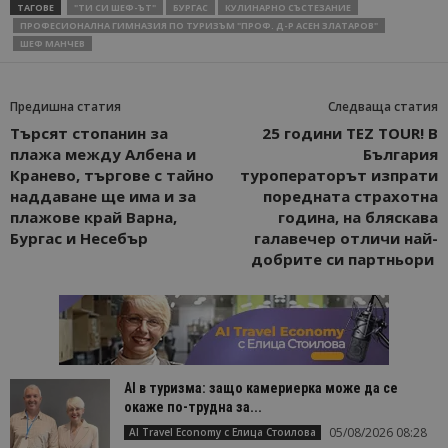
ТАГОВЕ
"ТИ СИ ШЕФ-ЪТ"
БУРГАС
КУЛИНАРНО СЪСТЕЗАНИЕ
ПРОФЕСИОНАЛНА ГИМНАЗИЯ ПО ТУРИЗЪМ "ПРОФ. Д-Р АСЕН ЗЛАТАРОВ"
ШЕФ МАНЧЕВ
Предишна статия
Следваща статия
Търсят стопанин за
25 години TEZ TOUR! В
плажа между Албена и
България
Кранево, търгове с тайно
туроператорът изпрати
наддаване ще има и за
поредната страхотна
плажове край Варна,
година, на бляскава
Бургас и Несебър
галавечер отличи най-
добрите си партньори
AI в туризма: защо камериерка може да се
окаже по-трудна за...
05/08/2026 08:28
AI Travel Economy с Елица Стоилова