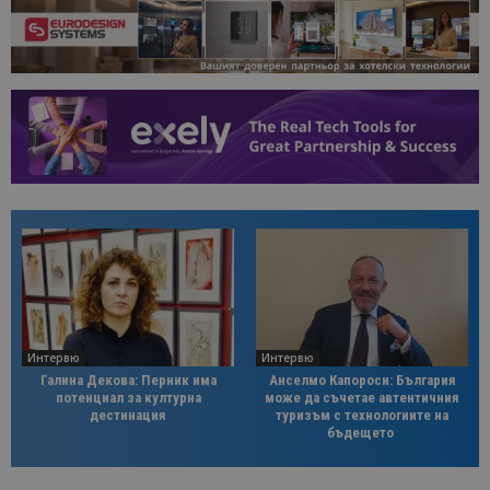
Интервю
Интервю
Галина Декова: Перник има
Анселмо Капороси: България
потенциал за културна
може да съчетае автентичния
дестинация
туризъм с технологиите на
бъдещето