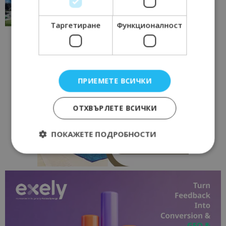
традициите, културата и вдъхновяващите...
17/06/2026 09:01
Перник
Таргетиране
Функционалност
ПРИЕМЕТЕ ВСИЧКИ
ОТХВЪРЛЕТЕ ВСИЧКИ
ПОКАЖЕТЕ ПОДРОБНОСТИ
Строго необходимо
Ефективност
Таргетиране
Функционалност
Строго необходимите бисквитки позволяват
основната функционалност на уебсайта, като
потребителско влизане и управление на