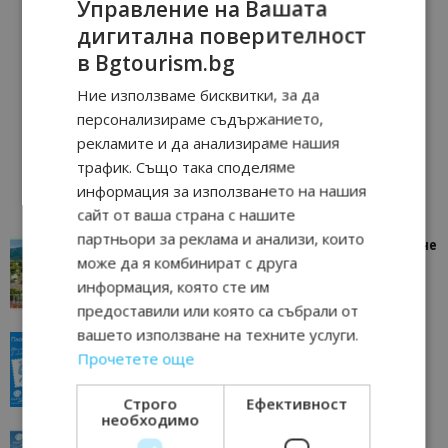
Управление на Вашата
дигитална поверителност
в Bgtourism.bg
Ние използваме бисквитки, за да
персонализираме съдържанието,
рекламите и да анализираме нашия
трафик. Също така споделяме
информация за използването на нашия
сайт от ваша страна с нашите
партньори за реклама и анализи, които
“Пощенска картичка от…”: Петрич – Изживяване
може да я комбинират с друга
отвъд очакваното
информация, която сте им
11/07/2026 11:22
Петрич
предоставили или която са събрали от
вашето използване на техните услуги.
“Пощенска картичка от…”: Пловдив, градът на
Прочетете още
всички времена
23/06/2026 10:00
Пловдив
Строго
Ефективност
необходимо
“Пощенска картичка от…”: Перник – град на