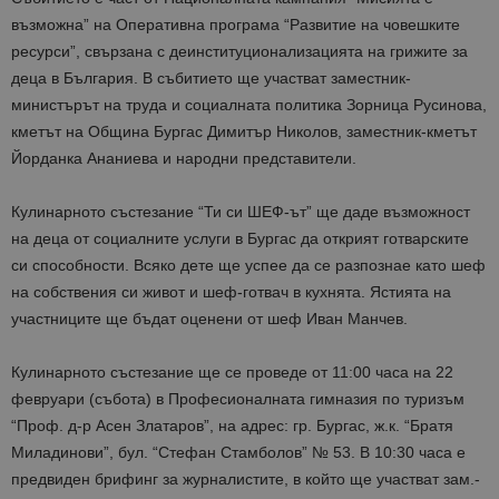
възможна” на Оперативна програма “Развитие на човешките
ресурси”, свързана с деинституционализацията на грижите за
деца в България. В събитието ще участват заместник-
министърът на труда и социалната политика Зорница Русинова,
кметът на Община Бургас Димитър Николов, заместник-кметът
Йорданка Ананиева и народни представители.
Кулинарното състезание “Ти си ШЕФ-ът” ще даде възможност
на деца от социалните услуги в Бургас да открият готварските
си способности. Всяко дете ще успее да се разпознае като шеф
на собствения си живот и шеф-готвач в кухнята. Ястията на
участниците ще бъдат оценени от шеф Иван Манчев.
Кулинарното състезание ще се проведе от 11:00 часа на 22
февруари (събота) в Професионалната гимназия по туризъм
“Проф. д-р Асен Златаров”, на адрес: гр. Бургас, ж.к. “Братя
Миладинови”, бул. “Стефан Стамболов” № 53. В 10:30 часа е
предвиден брифинг за журналистите, в който ще участват зам.-