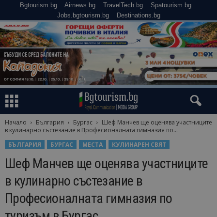
Bgtourism.bg
Airnews.bg
TravelTech.bg
Spatourism.bg
Jobs.bgtourism.bg
Destinations.bg
Начало
България
Бургас
Шеф Манчев ще оценява участниците
в кулинарно състезание в Професионалната гимназия по...
БЪЛГАРИЯ
БУРГАС
МЕСТА
КУЛИНАРЕН СВЯТ
Шеф Манчев ще оценява участниците
в кулинарно състезание в
Професионалната гимназия по
туризъм в Бургас