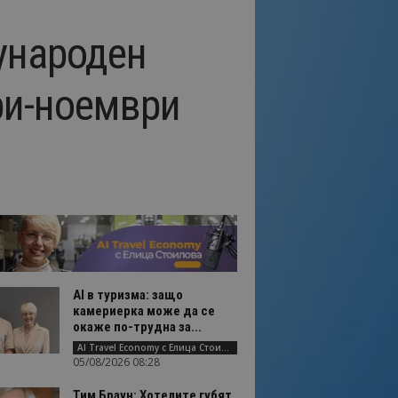
дународен
ри-ноември
AI в туризма: защо
камериерка може да се
окаже по-трудна за...
AI Travel Economy с Елица Стоилова
05/08/2026 08:28
Тим Браун: Хотелите губят