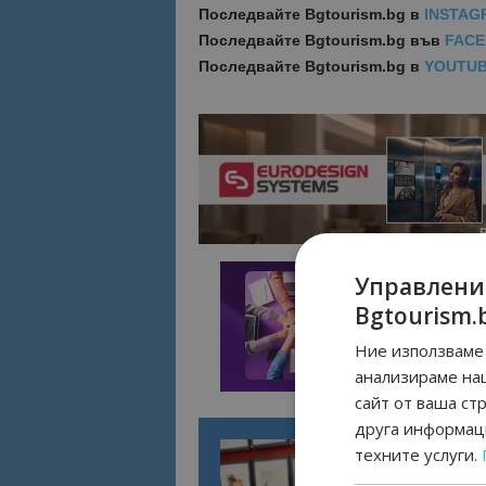
Последвайте
Bgtourism.bg в
INSTAG
Последвайте
Bgtourism.bg във
FAC
Последвайте
Bgtourism.bg в
YOUTU
Управлени
Bgtourism.
Ние използваме 
анализираме на
сайт от ваша ст
друга информаци
техните услуги.