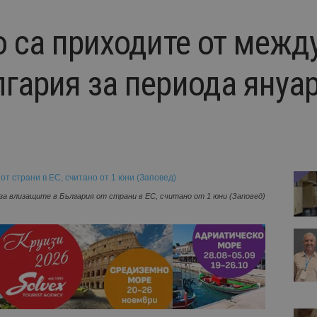
ро са приходите от меж
лгария за периода януа
а влизащите в България от страни в ЕС, считано от 1 юни (Заповед)