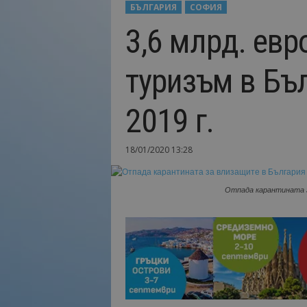
БЪЛГАРИЯ
СОФИЯ
Н
3,6 млрд. ев
а
й
-
туризъм в Бъ
в
а
ж
2019 г.
н
о
т
18/01/2020 13:28
о
о
т
Отпада карантината з
т
у
р
и
з
м
а
!