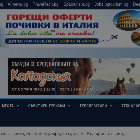
bg
Airnews.bg
TravelTech.bg
Spatourism.bg
Jobs.bgtourism.bg
Des
МЕСТА
СЪБИТИЕН ТУРИЗЪМ
ТУРОПЕРАТОРИ
ТЕХНОЛО
евро са приходите от международен туризъм в България за периода...