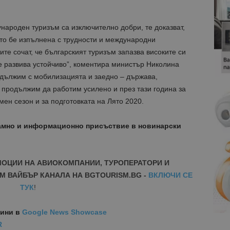
народен туризъм са изключително добри, те доказват,
оято бе изпълнена с трудности и международни
ите сочат, че българският туризъм запазва високите си
е развива устойчиво”, коментира министър Николина
одължим с мобилизацията и заедно – държава,
 продължим да работим усилено и през тази година за
н сезон и за подготовката на Лято 2020.
амно и информационно присъствие в новинарски
МОЦИИ НА АВИОКОМПАНИИ, ТУРОПЕРАТОРИ И
М ВАЙБЪР КАНАЛА НА BGTOURISM.BG -
ВКЛЮЧИ СЕ
ТУК
!
вини
в
Google News Showcase
R