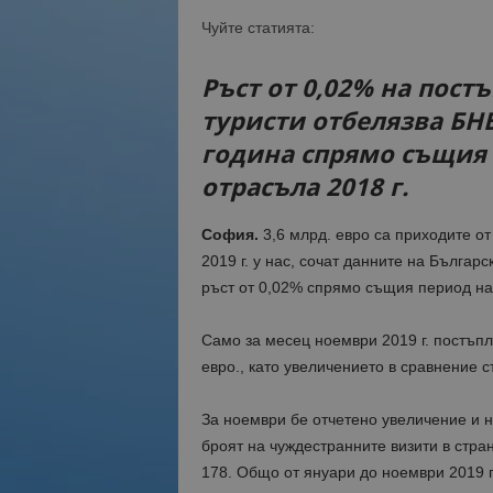
Чуйте статията:
Ръст от 0,02% на пост
туристи отбелязва БНБ
година спрямо същия 
отрасъла 2018 г.
София.
3,6 млрд. евро са приходите о
2019 г. у нас, сочат данните на Българ
ръст от 0,02% спрямо същия период на 
Само за месец ноември 2019 г. постъпл
евро., като увеличението в сравнение с
За ноември бе отчетено увеличение и н
броят на чуждестранните визити в стра
178. Общо от януари до ноември 2019 г.