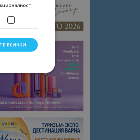
кционалност
ТЕ ВСИЧКИ
елско влизане и
тки.
омните съгласието
квитки на сайта.