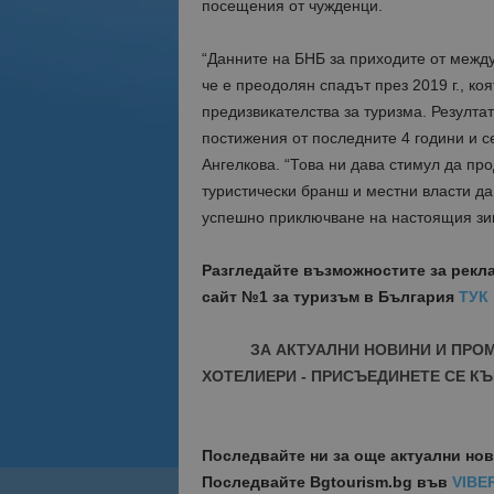
посещения от чужденци.
“Данните на БНБ за приходите от между
че е преодолян спадът през 2019 г., к
предизвикателства за туризма. Резултат
постижения от последните 4 години и с
Ангелкова. “Това ни дава стимул да пр
туристически бранш и местни власти да
успешно приключване на настоящия зиме
Разгледайте възможностите за рекл
сайт №1 за туризъм в България
ТУК
ЗА АКТУАЛНИ НОВИНИ И ПРО
ХОТЕЛИЕРИ - ПРИСЪЕДИНЕТЕ СЕ КЪ
Последвайте ни за още актуални но
Последвайте
Bgtourism.bg във
VIBE