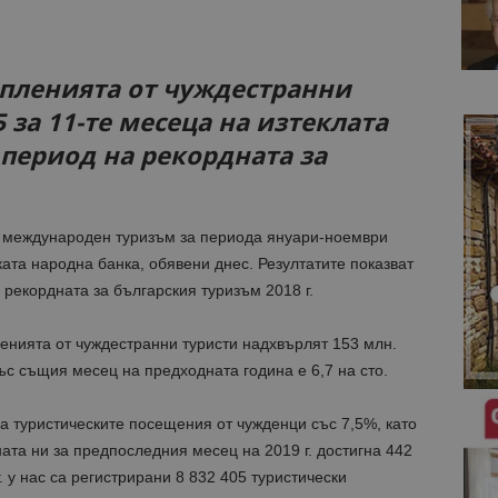
ъпленията от чуждестранни
 за 11-те месеца на изтеклата
период на рекордната за
т международен туризъм за периода януари-ноември
ската народна банка, обявени днес. Резултатите показват
рекордната за българския туризъм 2018 г.
енията от чуждестранни туристи надхвърлят 153 млн.
ъс същия месец на предходната година е 6,7 на сто.
а туристическите посещения от чужденци със 7,5%, като
ната ни за предпоследния месец на 2019 г. достигна 442
 у нас са регистрирани 8 832 405 туристически