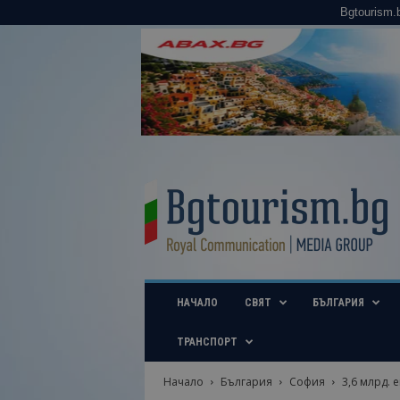
Bgtourism.
B
g
t
o
u
r
i
НАЧАЛО
СВЯТ
БЪЛГАРИЯ
s
m
.
ТРАНСПОРТ
b
g
Начало
България
София
3,6 млрд. 
–