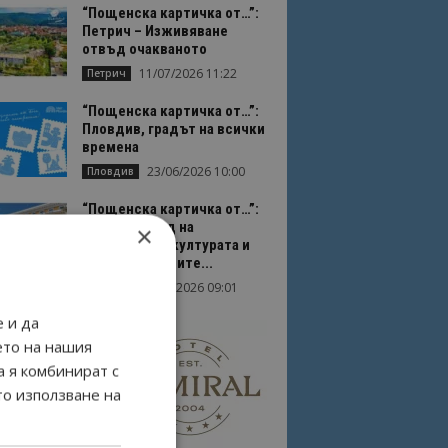
“Пощенска картичка от…”:
Петрич – Изживяване
отвъд очакваното
11/07/2026 11:22
Петрич
“Пощенска картичка от…”:
Пловдив, градът на всички
времена
23/06/2026 10:00
Пловдив
“Пощенска картичка от…”:
Перник – град на
×
традициите, културата и
вдъхновяващите...
17/06/2026 09:01
Перник
 и да
ето на нашия
а я комбинират с
то използване на