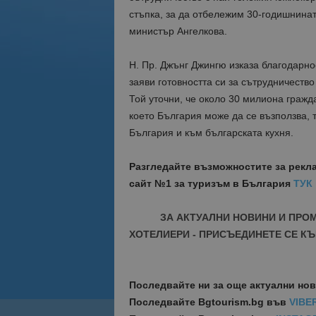
стъпка, за да отбележим 30-годишнинат
министър Ангелкова.
Н. Пр. Джънг Джингю изказа благодарн
заяви готовността си за сътрудничеств
Той уточни, че около 30 милиона гражд
което България може да се възползва,
България и към българската кухня.
Разгледайте възможностите за рекл
сайт №1 за туризъм в България
ТУК
ЗА АКТУАЛНИ НОВИНИ И ПРО
ХОТЕЛИЕРИ - ПРИСЪЕДИНЕТЕ СЕ КЪ
Последвайте ни за още актуални но
Последвайте
Bgtourism.bg във
VIBE