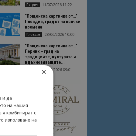
11/07/2026 11:22
Петрич
“Пощенска картичка от…”:
Пловдив, градът на всички
времена
23/06/2026 10:00
Пловдив
“Пощенска картичка от…”:
Перник – град на
традициите, културата и
вдъхновяващите...
×
17/06/2026 09:01
Перник
 и да
ето на нашия
а я комбинират с
то използване на