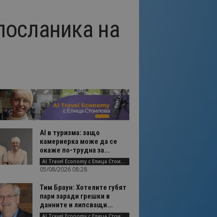
посланика на
AI в туризма: защо
камериерка може да се
окаже по-трудна за...
AI Travel Economy с Елица Стоилова
05/08/2026 08:28
Тим Браун: Хотелите губят
пари заради грешки в
данните и липсващи...
AI Travel Economy с Елица Стоилова