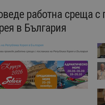
оведе работна среща с 
рея в България
ова проведе работна среща с посланика на Република Корея в България