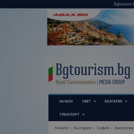
Bgtourism.
B
g
t
o
u
r
i
НАЧАЛО
СВЯТ
БЪЛГАРИЯ
s
m
.
ТРАНСПОРТ
b
g
Начало
България
София
Ангелкова
–