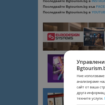
Последвайте
Bgtourism.bg в
INSTAG
Последвайте
Bgtourism.bg във
FAC
Последвайте
Bgtourism.bg в
YOUTU
Управлени
Bgtourism.
Ние използваме 
анализираме на
сайт от ваша ст
друга информаци
техните услуги.