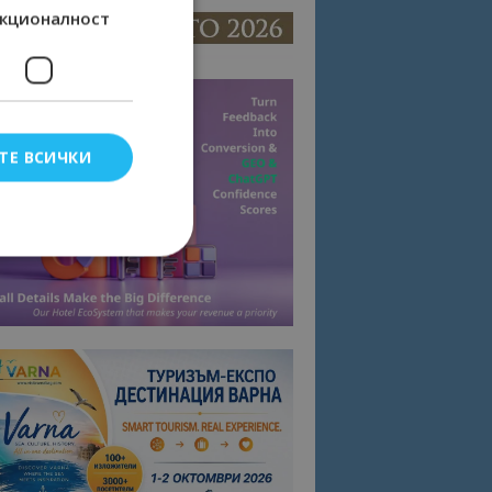
кционалност
ТЕ ВСИЧКИ
елско влизане и
тки.
омните съгласието
квитки на сайта.