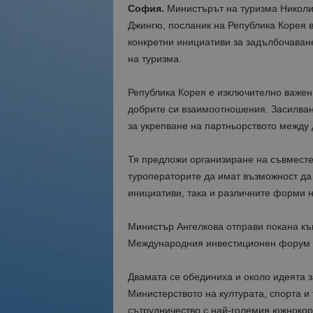
София.
Министърът на туризма Николи
Джингю, посланик на Република Корея в
конкретни инициативи за задълбочаван
на туризма.
Република Корея е изключително важен
добрите си взаимоотношения. Засилван
за укрепване на партньорството между 
Тя предложи организиране на съвместен
туроператорите да имат възможност да
инициативи, така и различните форми н
Министър Ангелкова отправи покана към
Международния инвестиционен форум в 
Двамата се обединиха и около идеята 
Министерството на културата, спорта и
сътрудничество с най-големия южнокор