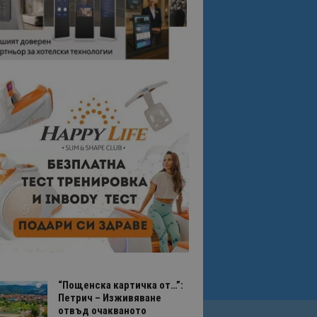
“Пощенска картичка от…”:
Петрич – Изживяване
отвъд очакваното