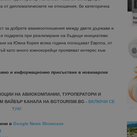
а от дипломатическите ни отношения, бе категорична
ост за добрите взаимоотношения между двете държави и
о и подкрепа при реализиране на бъдещи инициативи.
ани на Южна Корея всяка година посещават Европа, от
 тъй като много южнокорейци проявяват интерес към
амно и информационно присъствие в новинарски
МОЦИИ НА АВИОКОМПАНИИ, ТУРОПЕРАТОРИ И
М ВАЙБЪР КАНАЛА НА BGTOURISM.BG -
ВКЛЮЧИ СЕ
ТУК
!
вини
в
Google News Showcase
R