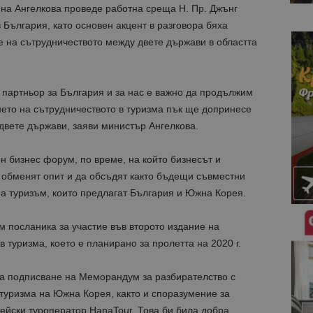
на Ангелкова проведе работна среща Н. Пр. Джънг
 България, като основен акцент в разговора бяха
е на сътрудничеството между двете държави в областта
 партньор за България и за нас е важно да продължим
ето на сътрудничеството в туризма пък ще допринесе
двете държави, заяви министър Ангелкова.
 бизнес форум, по време, на който бизнесът и
 обменят опит и да обсъдят както бъдещи съвместни
а туризъм, които предлагат България и Южна Корея.
 посланика за участие във второто издание на
туризма, което е планирано за пролетта на 2020 г.
за подписване на Меморандум за разбирателство с
 туризма на Южна Корея, както и споразумение за
ейски туроператор HanaTour. Това би била добра