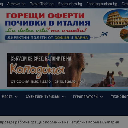
bg
Airnews.bg
TravelTech.bg
Spatourism.bg
Jobs.bgtourism.bg
Des
МЕСТА
СЪБИТИЕН ТУРИЗЪМ
ТУРОПЕРАТОРИ
ТЕХНОЛО
 проведе работна среща с посланика на Република Корея в България