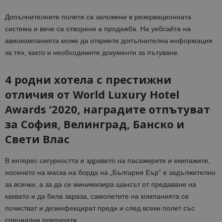
Допълнителните полети са заложени в резервационната
система и вече са отворени а продажба. На уебсайта на
авиокомпанията може да откриете допълнителна информация
за тях, както и необходимите документи за пътуване.
4 родни хотела с престижни
отличия от World Luxury Hotel
Awards ‘2020, наградите отпътуват
за София, Велинград, Банско и
Свети Влас
В интерес сигурността и здравето на пасажерите и екипажите,
носенето на маска на борда на „България Еър“ е задължително
за всички, а за да се минимизира шансът от предаване на
каквато и да била зараза, самолетите на компанията се
почистват и дезинфекцират преди и след всеки полет със
специални препарати.