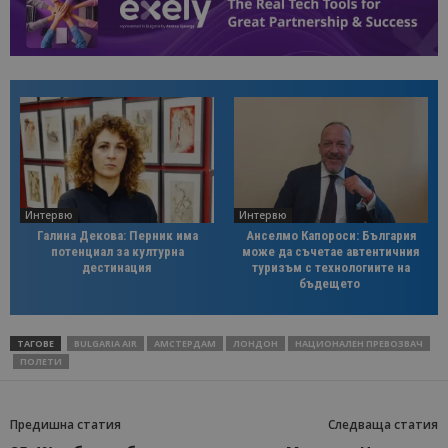
Интервю
Интервю
Галина Декова: Перник има
Анселмо Капороси: България
потенциал за културна
може да съчетае автентичния
дестинация
туризъм с технологиите на
бъдещето
ТАГОВЕ
BULGARIA AIR
АМСТЕРДАМ
ЛОНДОН
НАЦИОНАЛЕН ПРЕВОЗВАЧ
ПОЛЕТИ
Предишна статия
Следваща статия