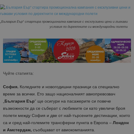
„България Еър“ стартира промоционална кампания с ексклузивни цени и гъвкави
условия по директните си международни полети
Чуйте статията:
София.
Коледните и новогодишни празници са специално
време за всички. Ето защо националният авиопревозвач
„
България Еър
“ ще осигури на пасажерите си повече
възможности да се съберат с любимите си като увеличи броя
полети между София и две от най-търсените дестинации, които
са и сред най-големите трансферни пунктa в Европа –
Лондон
и Амстердам,
съобщават от авиокомпанията.