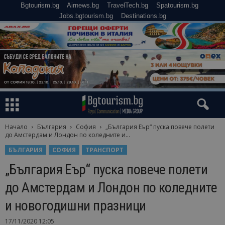
Bgtourism.bg
Airnews.bg
TravelTech.bg
Spatourism.bg
Jobs.bgtourism.bg
Destinations.bg
Начало
България
София
„България Еър“ пуска повече полети
до Амстердам и Лондон по коледните и...
БЪЛГАРИЯ
СОФИЯ
ТРАНСПОРТ
„България Еър“ пуска повече полети
до Амстердам и Лондон по коледните
и новогодишни празници
17/11/2020 12:05