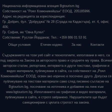
Национална информационна агенция Bgtourism.bg
Собственост на "Роял Комюникейшън" ЕООД, 205185996.
Адрес на редакцията за кореспонденция:
Гр. Добрич, бул. “Добруджа” № 28 (Сграда на Кадастъра), ет. 4, офис
406;
Гр. София, жк “Овча Купел”
Собственик: Руслан Йорданов; Тел.: +359 886 01 53 91
Общи условия
Етичен кодекс
За нас
Контакти
Съдържанието на този уеб сайт и технологиите, използвани в него, са
под закрила на Закона за авторското право и сродните му права. Всички
авторски статии, репортажи, интервюта и други текстови, графични и
видео материали, публикувани в сайта, са собственост на „Роял
Комюникейшън“ ЕООД, освен ако изрично е посочено друго. Допуска се
публикуване на текстови материали само след писмено съгласие на
Bgtourism.bg, посочване на източника и добавяне на линк към
www.bgtourism.bg. Използването на графични и видео материали,
публикувани в сайта, е строго забранено. Нарушителите ще бъдат
санкционирани с цялата строгост на закона.