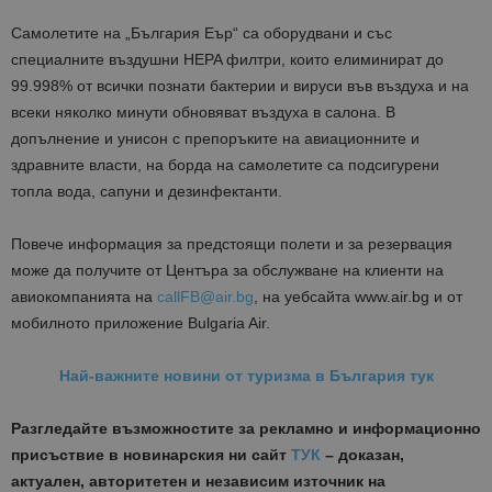
Самолетите на „България Еър“ са оборудвани и със
специалните въздушни HEPA филтри, които елиминират до
99.998% от всички познати бактерии и вируси във въздуха и на
всеки няколко минути обновяват въздуха в салона. В
допълнение и унисон с препоръките на авиационните и
здравните власти, на борда на самолетите са подсигурени
топла вода, сапуни и дезинфектанти.
Повече информация за предстоящи полети и за резервация
може да получите от Центъра за обслужване на клиенти на
авиокомпанията на
callFB@air.bg
, на уебсайта www.air.bg и от
мобилното приложение Bulgaria Air.
Най-важните новини от туризма в България тук
Разгледайте възможностите за рекламно и информационно
присъствие в новинарския ни сайт
ТУК
– доказан,
актуален, авторитетен и независим източник на