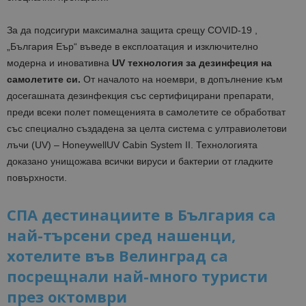
За да подсигури максимална защита срещу COVID-19 ,
„България Еър“ въведе в експлоатация и изключително
модерна и иновативна
UV технология за дезинфеция на
самолетите си.
От началото на ноември, в допълнение към
досегашната дезинфекция със сертифицирани препaрати,
преди всеки полет помещенията в самолетите се обработват
със специално създадена за целта система с ултравиолетови
лъчи (UV) – HoneywellUV Cabin System II. Технологията
доказано унищожава всички вируси и бактерии от гладките
повърхности.
СПА дестинациите в България са
най-търсени сред нашенци,
хотелите във Велинград са
посрещнали най-много туристи
през октомври