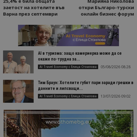
25,4% е била общата
Марияна Николова
заетост на хотелите във
откри Българо-турски
Варна през септември
онлайн бизнес форум
AI в туризма: защо камериерка може да се
окаже по-трудна за...
05/08/2026 08:28
AI Travel Economy с Елица Стоилова
Тим Браун: Хотелите губят пари заради грешки в
данните и липсващи...
13/07/2026 09:02
AI Travel Economy с Елица Стоилова