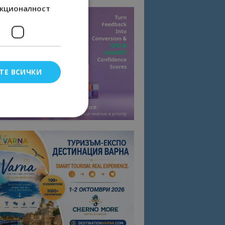
кционалност
ТЕ ВСИЧКИ
елско влизане и
тки.
омните съгласието
квитки на сайта.