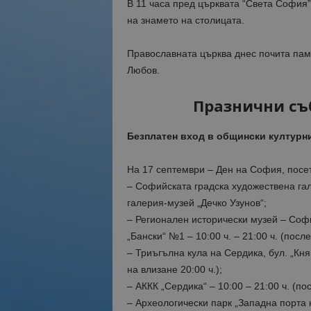
В 11 часа пред църквата “Света София
на знамето на столицата.
Православната църква днес почита пам
Любов.
Празнични съ
Безплатен вход в общински културни
На 17 септември – Ден на София, посет
– Софийската градска художествена га
галерия-музей „Дечко Узунов“;
– Регионален исторически музей – Софи
„Бански“ №1 – 10:00 ч. – 21:00 ч. (после
– Триъгълна кула на Сердика, бул. „Кня
на влизане 20:00 ч.);
– АККК „Сердика“ – 10:00 – 21:00 ч. (по
– Археологически парк „Западна порта н