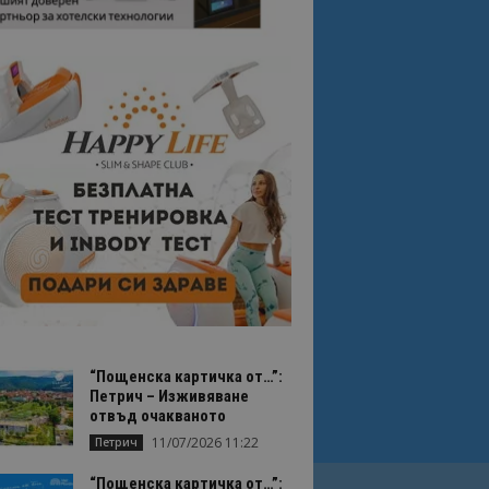
“Пощенска картичка от…”:
Петрич – Изживяване
отвъд очакваното
11/07/2026 11:22
Петрич
“Пощенска картичка от…”: