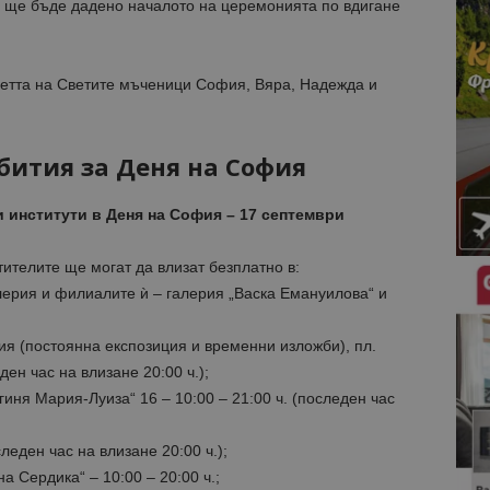
” ще бъде дадено началото на церемонията по вдигане
етта на Светите мъченици София, Вяра, Надежда и
бития за Деня на София
 институти в Деня на София – 17 септември
ителите ще могат да влизат безплатно в:
лерия и филиалите ѝ – галерия „Васка Емануилова“ и
я (постоянна експозиция и временни изложби), пл.
ден час на влизане 20:00 ч.);
гиня Мария-Луиза“ 16 – 10:00 – 21:00 ч. (последен час
следен час на влизане 20:00 ч.);
а Сердика“ – 10:00 – 20:00 ч.;