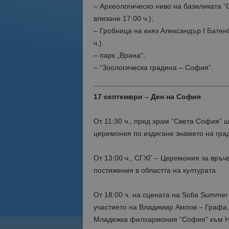
– Археологическо ниво на базиликата “С
влизане 17:00 ч.);
– Гробница на княз Александър I Батенб
ч.).
– парк „Врана“;
– “Зоологическа градина – София”.
17 септември – Ден на София
От 11:30 ч., пред храм “Света София” 
церемония по издигане знамето на гр
От 13:00 ч., СГХГ – Церемония за връч
постижения в областта на културата
От 18:00 ч. на сцената на Sofia Summe
участието на Владимир Ампов – Графа,
Младежка филхармония “София” към Н