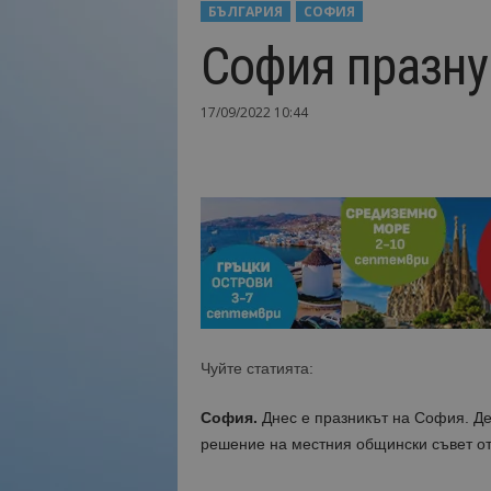
БЪЛГАРИЯ
СОФИЯ
Н
София празну
а
й
-
17/09/2022 10:44
в
а
ж
н
о
т
о
о
т
т
у
р
Чуйте статията:
и
з
София.
Днес е празникът на София. Ден
м
решение на местния общински съвет от 
а
!