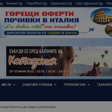
bg
Airnews.bg
TravelTech.bg
Spatourism.bg
Jobs.bgtourism.bg
Des
МЕСТА
СЪБИТИЕН ТУРИЗЪМ
ТУРОПЕРАТОРИ
ТЕХНОЛО
нува! Вижте къде какви събития има