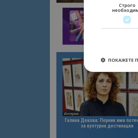
Строго
необходи
ПОКАЖЕТЕ 
Строго необходимит
управление на акау
Име
Интервю
Галина Декова: Перник има поте
cookie_notice_acc
за културна дестинация