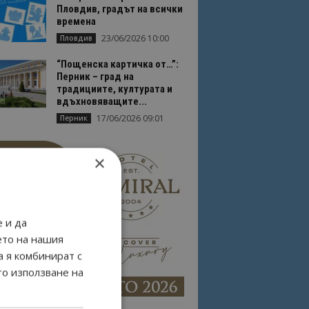
Пловдив, градът на всички
времена
23/06/2026 10:00
Пловдив
“Пощенска картичка от…”:
Перник – град на
традициите, културата и
вдъхновяващите...
17/06/2026 09:01
Перник
×
 и да
ето на нашия
а я комбинират с
то използване на