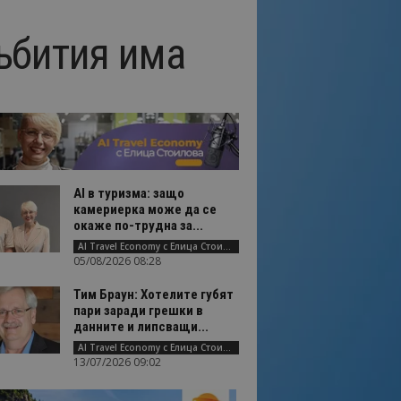
ъбития има
AI в туризма: защо
камериерка може да се
окаже по-трудна за...
AI Travel Economy с Елица Стоилова
05/08/2026 08:28
Тим Браун: Хотелите губят
пари заради грешки в
данните и липсващи...
AI Travel Economy с Елица Стоилова
13/07/2026 09:02