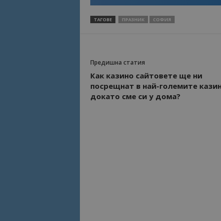
ТАГОВЕ
ПРАЗНИК
СОФИЯ
Име
Име
sc_is_visitor_uniq
is_visitor_unique
Предишна статия
Как казино сайтовете ще ни
is_unique
посрещнат в най-големите казин
докато сме си у дома?
_ga_B09EBBY8PY
_ga_WXPDN4HSCV
_ga_FK650GXHRZ
_ga