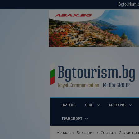
Bgtourism.
B
g
t
o
u
r
i
НАЧАЛО
СВЯТ
БЪЛГАРИЯ
s
m
.
ТРАНСПОРТ
b
g
Начало
България
София
София праз
–