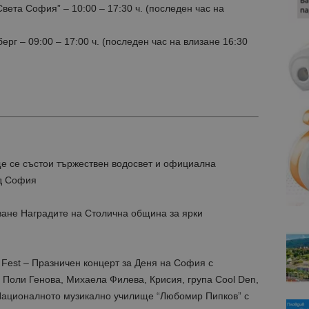
вета София” – 10:00 – 17:30 ч. (последен час на
ерг – 09:00 – 17:00 ч. (последен час на влизане 16:30
ще се състои тържествен водосвет и официална
ад София
ване Наградите на Столична община за ярки
r Fest – Празничен концерт за Деня на София с
 Поли Генова, Михаела Филева, Крисия, група Cool Den,
ационалното музикално училище “Любомир Пипков” с