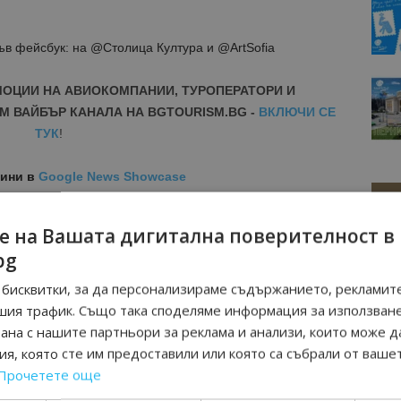
ъв фейсбук: на @Столица Култура и @ArtSofia
МОЦИИ НА АВИОКОМПАНИИ, ТУРОПЕРАТОРИ И
М ВАЙБЪР КАНАЛА НА BGTOURISM.BG -
ВКЛЮЧИ СЕ
ТУК
!
вини
в
Google News Showcase
R
RAM
е на Вашата дигитална поверителност в
EBOOK
bg
BE
бисквитки, за да персонализираме съдържанието, рекламите
шия трафик. Също така споделяме информация за използван
рана с нашите партньори за реклама и анализи, които може д
я, която сте им предоставили или която са събрали от ваше
Прочетете още