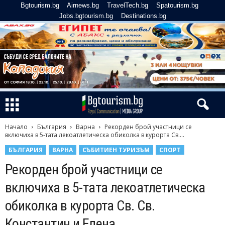
Bgtourism.bg
Airnews.bg
TravelTech.bg
Spatourism.bg
Jobs.bgtourism.bg
Destinations.bg
Начало
България
Варна
Рекорден брой участници се
включиха в 5-тата лекоатлетическа обиколка в курорта Св....
БЪЛГАРИЯ
ВАРНА
СЪБИТИЕН ТУРИЗЪМ
СПОРТ
Рекорден брой участници се
включиха в 5-тата лекоатлетическа
обиколка в курорта Св. Св.
Константин и Елена