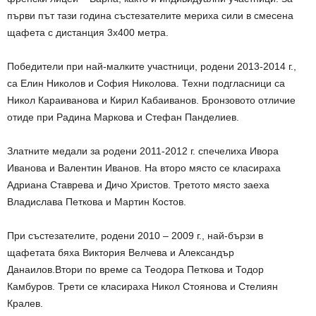
първи път тази година състезателите мериха сили в смесена
щафета с дистанция 3х400 метра.
Победители при най-малките участници, родени 2013-2014 г.
,
с
а
Елин Николов и София Николова. Техни подгласници с
а
Никол Караиванова и Кирил Кабаиванов. Бронзовото отличие
отиде при
Радина Маркова и Стефан Панделиев.
Златните медали за р
одени 2011
-2012
г.
спечелиха Ивора
Иванова и Валентин Иванов.
На второ място се класираха
Адриана Ставрева и Дичо Христов. Третото място заеха
Владислава Петкова и Мартин Костов.
При състезателите, родени 2010 – 2009 г
.,
най-бързи в
щафетата бяха
Виктория Велчева и Александър
Данаилов
.
Втори по време са Теодора Петкова и Тодор
Камбуров.
Трет
и се класираха Никол Стоянова и Ст
е
ли
ян
Кралев.