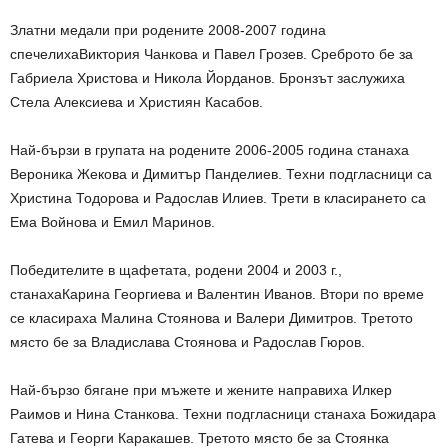
Златни медали при родените 2008-2007 година
спечелиха
Виктория Чанкова и Павел Грозев.
Среброто бе за
Габриела Христова и Никола Йорданов.
Бронзът заслужиха
Стела Алексиева и Християн Касабов.
Най-бързи в групата на родените 2006-2005 година станаха
Вероника Жекова и Димитър Панделиев.
Техни подгласници са
Христина Тодорова и Радослав Илиев.
Трети в класирането са
Ема Войнова и Емил Маринов
.
Победителите в щафетата, родени 2004 и 2003 г
.,
станаха
Карина Георгиева и Валентин Иванов
.
Втори по време
се класираха
Малина Стоянова и Валери Димитров
.
Третото
място бе за
Владислава Стоянова и Радослав Гюров
.
Най-бързо бягане при мъжете и жените направиха
Илкер
Раимов и Нина Станкова.
Техни подгласници станаха
Божидара
Гатева и Георги Каракашев
.
Третото място бе за
Стоянка