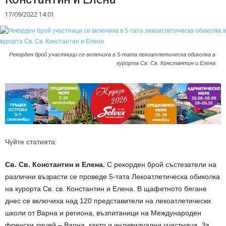
17/09/2022 14:01
Рекорден брой участници се включиха в 5-тата лекоатлетическа обиколка в
курорта Св. Св. Константин и Елена
Чуйте статията:
Св. Св. Константин и Елена.
С рекорден брой състезатели
на
различни възрасти се проведе
5-тата Лекоатлетическа обиколка
на курорта Св. св. Константин и Елена. В
щафетното бягане
днес
се включиха
над 120
представители на лекоатлетически
школи от Варна
и региона,
възпитаници на Международен
френски лицей – Варна,
както и индивидуални участници.
За