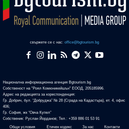
свържете се с нас:
office@bgtourism.bg
Национална информационна агенция Bgtourism.bg
Собственост на "Роял Комюникейшън" ЕООД, 205185996.
Адрес на редакцията за кореспонденция:
Гр. Добрич, бул. “Добруджа” № 28 (Сграда на Кадастъра), ет. 4, офис
406;
Гр. София, жк “Овча Купел”
Собственик: Руслан Йорданов; Тел.: +359 886 01 53 91
Общи условия
Етичен кодекс
За нас
Контакти