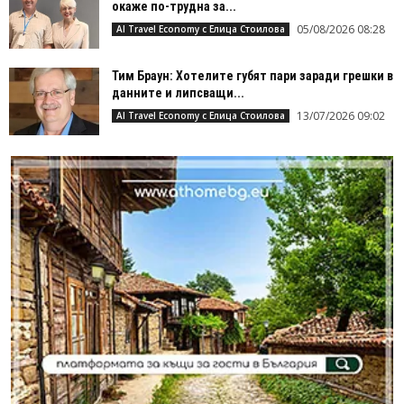
окаже по-трудна за...
05/08/2026 08:28
AI Travel Economy с Елица Стоилова
Тим Браун: Хотелите губят пари заради грешки в
данните и липсващи...
13/07/2026 09:02
AI Travel Economy с Елица Стоилова