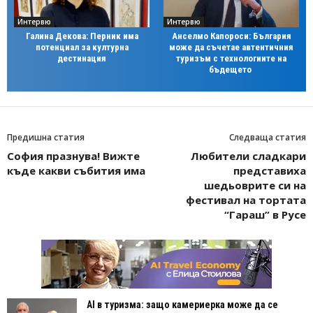
Интервю
Интервю
Галина Декова: Перник има
Анселмо Капороси: България
потенциал за културна
може да съчетае автентичния
дестинация
туризъм с технологиите на
бъдещето
Предишна статия
Следваща статия
София празнува! Вижте
Любители сладкари
къде какви събития има
представиха
шедьоврите си на
фестивал на тортата
“Гараш” в Русе
AI в туризма: защо камериерка може да се