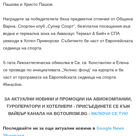
Пашова и Христо Пашов.
Наградите за победителите бяха предметни отличия
от
Община
Варна,
Спортен клуб „Супер Спорт“,
безплатни посещения във
водна и термална зона на
Аквахаус Термал & Бийч
и
СПА
уикенди в
Хотел Приморски.
Събитието бе част от Европейската
седмица на спорта.
5-тата Лекоатлетическа обиколка в Св. св. Константин и Елена
се проведе по инициативата „
Уелнес
фонд“ на курорта и бе
част от програмата на Европейската седмица на спорта
#
beactive
.
ЗА АКТУАЛНИ НОВИНИ И ПРОМОЦИИ НА АВИОКОМПАНИИ,
ТУРОПЕРАТОРИ И ХОТЕЛИЕРИ - ПРИСЪЕДИНЕТЕ СЕ КЪМ
ВАЙБЪР КАНАЛА НА BGTOURISM.BG -
ВКЛЮЧИ СЕ ТУК
!
Последвайте ни за още актуални новини
в
Google News
Showcase