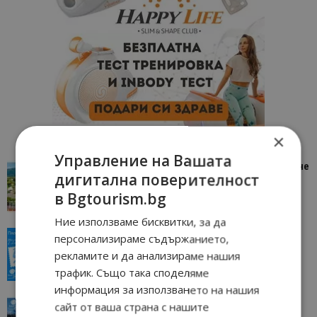
×
Управление на Вашата
“Пощенска картичка от…”: Петрич – Изживяване
дигитална поверителност
отвъд очакваното
в Bgtourism.bg
11/07/2026 11:22
Петрич
Ние използваме бисквитки, за да
“Пощенска картичка от…”: Пловдив, градът на
персонализираме съдържанието,
всички времена
рекламите и да анализираме нашия
23/06/2026 10:00
Пловдив
трафик. Също така споделяме
информация за използването на нашия
“Пощенска картичка от…”: Перник – град на
сайт от ваша страна с нашите
традициите, културата и вдъхновяващите...