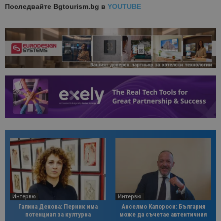
Последвайте
Bgtourism.bg в
YOUTUBE
Интервю
Интервю
Галина Декова: Перник има
Анселмо Капороси: България
потенциал за културна
може да съчетае автентичния