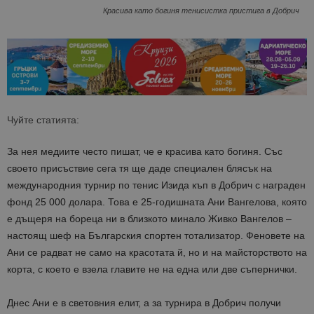
Красива като богиня тенисистка пристига в Добрич
Чуйте статията:
За нея медиите често пишат, че е красива като богиня. Със
своето присъствие сега тя ще даде специален блясък на
международния турнир по тенис Изида къп в Добрич с награден
фонд 25 000 долара. Това е 25-годишната Ани Вангелова, която
е дъщеря на бореца ни в близкото минало Живко Вангелов –
настоящ шеф на Българския спортен тотализатор. Феновете на
Ани се радват не само на красотата й, но и на майсторството на
корта, с което е взела главите не на една или две съпернички.
Днес Ани е в световния елит, а за турнира в Добрич получи