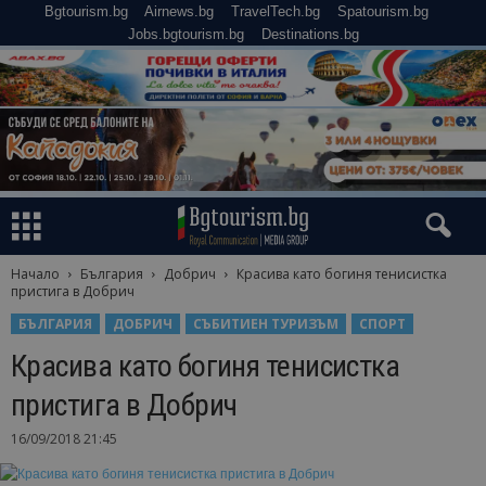
Bgtourism.bg
Airnews.bg
TravelTech.bg
Spatourism.bg
Jobs.bgtourism.bg
Destinations.bg
Начало
България
Добрич
Красива като богиня тенисистка
пристига в Добрич
БЪЛГАРИЯ
ДОБРИЧ
СЪБИТИЕН ТУРИЗЪМ
СПОРТ
Красива като богиня тенисистка
пристига в Добрич
16/09/2018 21:45