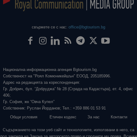
свържете се с нас:
office@bgtourism.bg
Национална информационна агенция Bgtourism.bg
Собственост на "Роял Комюникейшън" ЕООД, 205185996.
Адрес на редакцията за кореспонденция:
Гр. Добрич, бул. “Добруджа” № 28 (Сграда на Кадастъра), ет. 4, офис
406;
Гр. София, жк “Овча Купел”
Собственик: Руслан Йорданов; Тел.: +359 886 01 53 91
Общи условия
Етичен кодекс
За нас
Контакти
Съдържанието на този уеб сайт и технологиите, използвани в него, са
под закрила на Закона за авторското право и сродните му права. Всички