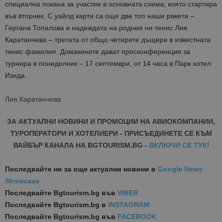
специална покана за участие в основната схема, която стартира
във вторник. С уайлд карти са още две топ наши ракети –
Гергана Топалова и надеждата на родния ни тенис Лия
Каратанчева – третата от общо четирите дъщери в известната
тенис фамилия. Домакините дават пресконференция за
турнира в понеделник – 17 септември, от 14 часа в Парк хотел
Изида.
Лия Каратанчева
ЗА АКТУАЛНИ НОВИНИ И ПРОМОЦИИ НА АВИОКОМПАНИИ,
ТУРОПЕРАТОРИ И ХОТЕЛИЕРИ - ПРИСЪЕДИНЕТЕ СЕ КЪМ
ВАЙБЪР КАНАЛА НА BGTOURISM.BG -
ВКЛЮЧИ СЕ ТУК
!
Последвайте ни за още актуални новини
в
Google News
Showcase
Последвайте
Bgtourism.bg във
VIBER
Последвайте
Bgtourism.bg в
INSTAGRAM
Последвайте
Bgtourism.bg във
FACEBOOK