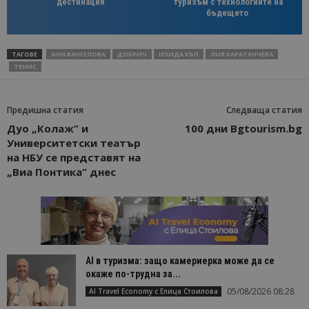
дестинация
туризъм с технологиите на
бъдещето
ТАГОВЕ
АНИ ВАНГЕЛОВА
ДОБРИЧ
ИЗИДА КЪП
ЛИЯ КАРАТАНЧЕВА
ТЕНИС
Предишна статия
Следваща статия
Дуо „Колаж” и
100 дни Bgtourism.bg
Университетски театър
на НБУ се представят на
„Виа Понтика” днес
AI в туризма: защо камериерка може да се
окаже по-трудна за...
05/08/2026 08:28
AI Travel Economy с Елица Стоилова