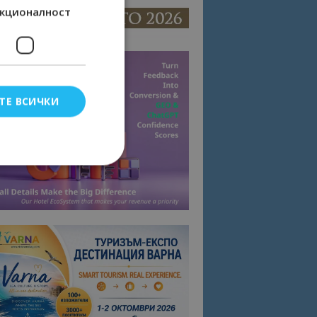
кционалност
ТЕ ВСИЧКИ
елско влизане и
тки.
омните съгласието
квитки на сайта.