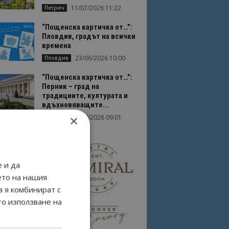
11/07/2026 11:22
Петрич
“Пощенска картичка от…”:
Пловдив, градът на всички
времена
23/06/2026 10:00
Пловдив
“Пощенска картичка от…”:
Перник – град на
традициите, културата и
вдъхновяващите...
×
17/06/2026 09:01
Перник
 и да
ето на нашия
а я комбинират с
то използване на