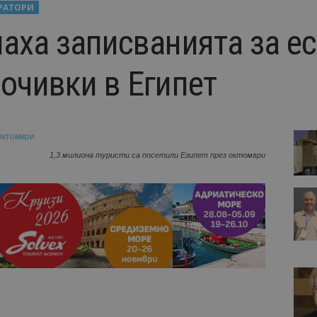
РАТОРИ
наха записванията за е
очивки в Египет
1,3 милиона туристи са посетили Египет през октомври