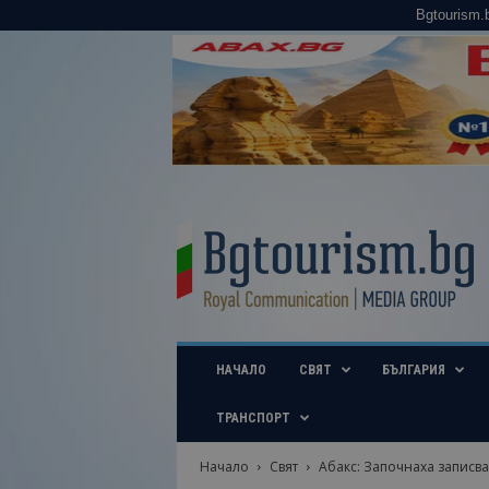
Bgtourism.
B
g
t
o
u
r
i
НАЧАЛО
СВЯТ
БЪЛГАРИЯ
s
m
.
ТРАНСПОРТ
b
g
Начало
Свят
Абакс: Започнаха записва
–