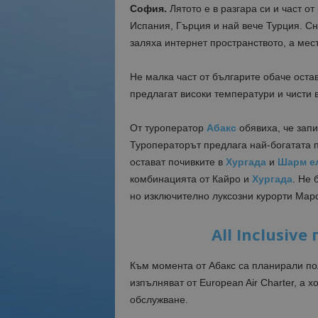
София.
Лятото е в разгара си и част о
Испания, Гърция и най вече Турция. С
заляха интернет пространството, а мес
Не малка част от българите обаче остав
предлагат високи температури и чисти в
От туроператор
Абакс
обявиха, че запи
Туроператорът предлага най-богатата п
остават почивките в
Хургада
и
Шарм е
комбинацията от Кайро и
Хургада
. Не 
но изключително луксозни курорти Мар
All Inclusiv
Към момента от Абакс са планирали пол
изпълняват от European Air Charter, а х
обслужване.