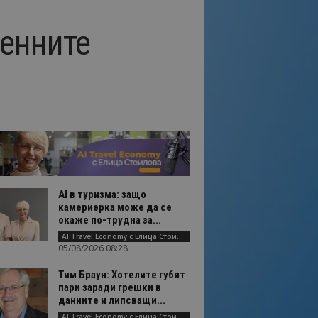
сенните
AI в туризма: защо
камериерка може да се
окаже по-трудна за...
AI Travel Economy с Елица Стоилова
05/08/2026 08:28
Тим Браун: Хотелите губят
пари заради грешки в
данните и липсващи...
AI Travel Economy с Елица Стоилова