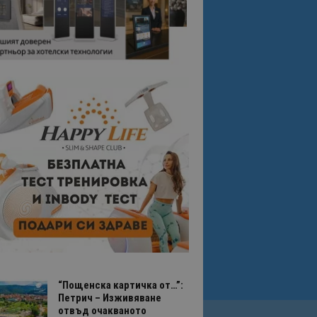
“Пощенска картичка от…”:
Петрич – Изживяване
отвъд очакваното