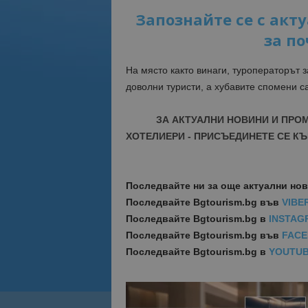
Запознайте се с акт
за по
На място както винаги, туроператорът 
доволни туристи, а хубавите спомени с
ЗА АКТУАЛНИ НОВИНИ И ПРО
ХОТЕЛИЕРИ - ПРИСЪЕДИНЕТЕ СЕ КЪ
Последвайте ни за още актуални но
Последвайте
Bgtourism.bg във
VIBE
Последвайте
Bgtourism.bg в
INSTAG
Последвайте
Bgtourism.bg във
FAC
Последвайте
Bgtourism.bg в
YOUTU