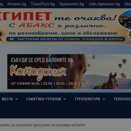
bg
Airnews.bg
TravelTech.bg
Spatourism.bg
Jobs.bgtourism.bg
Des
МЕСТА
СЪБИТИЕН ТУРИЗЪМ
ТУРОПЕРАТОРИ
ТЕХНОЛО
нията за есенните програми за почивки в Египет