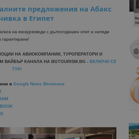
уалните предложения на Абакс
чивка в Египет
залага на екскурзоводи с дългогодишен опит и хиляди
а гарантирани!
МОЦИИ НА АВИОКОМПАНИИ, ТУРОПЕРАТОРИ И
М ВАЙБЪР КАНАЛА НА BGTOURISM.BG -
ВКЛЮЧИ СЕ
ТУК
!
вини
в
Google News Showcase
R
RAM
EBOOK
BE