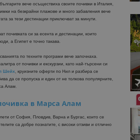
т българите вече осъществиха своите почивки в Италия,
нимки на безкрайни плажове и много забавления вече
тата за тези дестинации приключват за минути.
ат почивката си за есента и дестинации, които
оди, а Египет е точно такава.
сванията по техните програми вече започнаха.
алитра от почивки и екскурзии, като най-търсени си
л Шейх
, круизните оферти по Нил и разбира се
бива да се пропуска и един от не толкова популярните,
са Алам.
e почивка в Марса Алам
ети от София, Пловдив, Варна и Бургас, които се
отелите са добре познатите, с високи отзиви и отлично