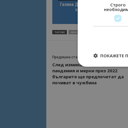
Галина Декова: Перник има поте
Строго
необходи
за културна дестинация
ТАГОВЕ
АБАКС
ЕГИПЕТ
ПОКАЖЕТЕ 
Предишна статия
След изминалите 2 години на
пандемия и мерки през 2022
българите ще предпочетат да
почиват в чужбина
Строго необходимит
управление на акау
Име
cookie_notice_acc