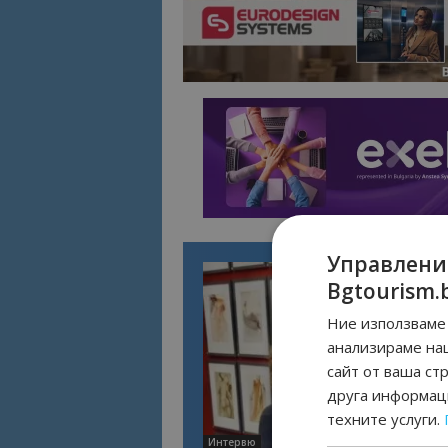
Управлени
Bgtourism.
Ние използваме 
анализираме на
сайт от ваша ст
друга информаци
техните услуги.
Интервю