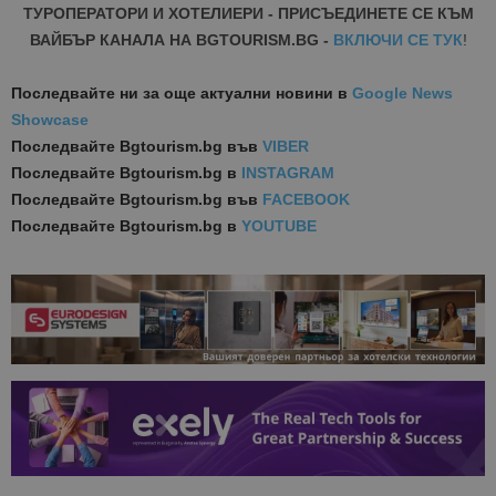
ТУРОПЕРАТОРИ И ХОТЕЛИЕРИ - ПРИСЪЕДИНЕТЕ СЕ КЪМ
ВАЙБЪР КАНАЛА НА BGTOURISM.BG -
ВКЛЮЧИ СЕ ТУК
!
Последвайте ни за още актуални новини
в
Google News
Showcase
Последвайте
Bgtourism.bg във
VIBER
Последвайте
Bgtourism.bg в
INSTAGRAM
Последвайте
Bgtourism.bg във
FACEBOOK
Последвайте
Bgtourism.bg в
YOUTUBE