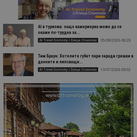
AI в туризма: защо камериерка може да се
окаже по-трудна за...
05/08/2026 08:28
AI Travel Economy с Елица Стоилова
Тим Браун: Хотелите губят пари заради грешки в
данните и липсващи...
13/07/2026 09:02
AI Travel Economy с Елица Стоилова