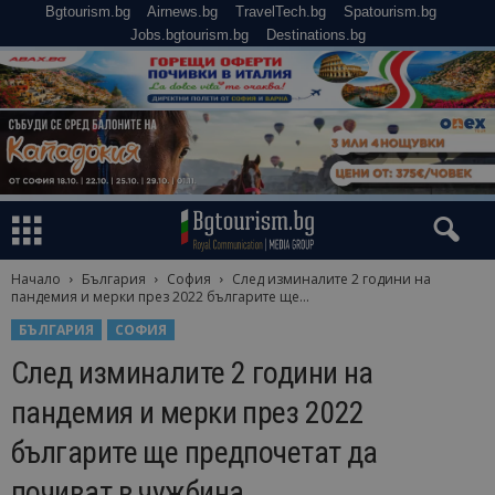
Bgtourism.bg
Airnews.bg
TravelTech.bg
Spatourism.bg
Jobs.bgtourism.bg
Destinations.bg
Начало
България
София
След изминалите 2 години на
пандемия и мерки през 2022 българите ще...
БЪЛГАРИЯ
СОФИЯ
След изминалите 2 години на
пандемия и мерки през 2022
българите ще предпочетат да
почиват в чужбина