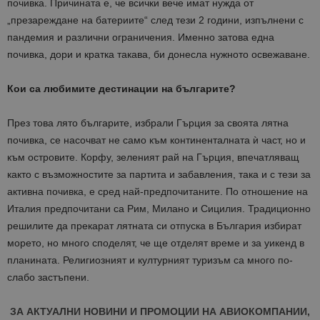
почивка. Причината е, че всички вече имат нужда от
„презареждане на батериите“ след тези 2 години, изпълнени с
пандемия и различни ограничения. Именно затова една
почивка, дори и кратка такава, би донесла нужното освежаване.
Кои са любимите дестинации на българите?
През това лято българите, избрали Гърция за своята лятна
почивка, се насочват не само към континенталната ѝ част, но и
към островите. Корфу, зеленият рай на Гърция, впечатляващ
както с възможностите за партита и забавления, така и с тези за
активна почивка, е сред най-предпочитаните. По отношение на
Италия предпочитани са Рим, Милано и Сицилия. Традиционно
решилите да прекарат лятната си отпуска в България избират
морето, но много споделят, че ще отделят време и за уикенд в
планината. Религиозният и културният туризъм са много по-
слабо застъпени.
ЗА АКТУАЛНИ НОВИНИ И ПРОМОЦИИ НА АВИОКОМПАНИИ,