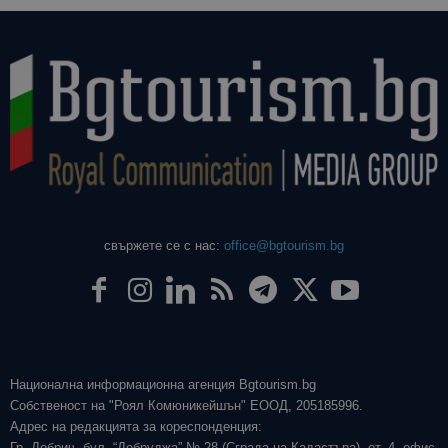
свържете се с нас:
office@bgtourism.bg
Национална информационна агенция Bgtourism.bg
Собственост на "Роял Комюникейшън" ЕООД, 205185996.
Адрес на редакцията за кореспонденция:
Гр. Добрич, бул. “Добруджа” № 28 (Сграда на Кадастъра), ет. 4, офис