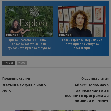
Интервю
Интервю
Диана Благоева: EXPLORA III
Галина Декова: Перник има
показва новото лице на
потенциал за културна
луксозното круизно пътуване
дестинация
ТАГОВЕ
VIVUS
Предишна статия
Следваща статия
Летище София с ново
Абакс: Започнаха
лого
записванията за
есенните програми за
почивки в Египет