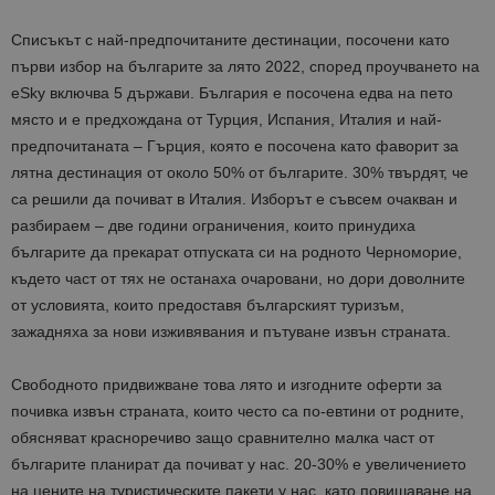
Списъкът с най-предпочитаните дестинации, посочени като
първи избор на българите за лято 2022, според проучването на
eSky включва 5 държави. България е посочена едва на пето
място и е предхождана от Турция, Испания, Италия и най-
предпочитаната – Гърция, която е посочена като фаворит за
лятна дестинация от около 50% от българите. 30% твърдят, че
са решили да почиват в Италия. Изборът е съвсем очакван и
разбираем – две години ограничения, които принудиха
българите да прекарат отпуската си на родното Черноморие,
където част от тях не останаха очаровани, но дори доволните
от условията, които предоставя българският туризъм,
зажадняха за нови изживявания и пътуване извън страната.
Свободното придвижване това лято и изгодните оферти за
почивка извън страната, които често са по-евтини от родните,
обясняват красноречиво защо сравнително малка част от
българите планират да почиват у нас. 20-30% е увеличението
на цените на туристическите пакети у нас, като повишаване на