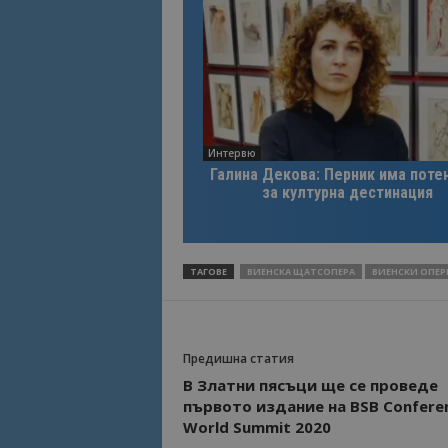
Име
Име
sc_is_visitor_uniq
is_visitor_unique
Интервю
is_unique
Галина Декова: Перник има поте
за културна дестинация
_ga_B09EBBY8PY
_ga_WXPDN4HSCV
ТАГОВЕ
ВИЕНСКА ЩАТСОПЕРА
ВИЕНСКИ ОПЕР
_ga_FK650GXHRZ
_ga
Предишна статия
В Златни пясъци ще се проведе
първото издание на BSB Confere
World Summit 2020