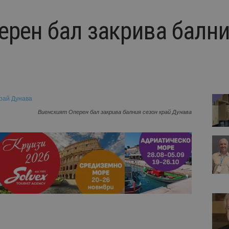
ерен бал закрива бални
Виенският Оперен бал закрива балния сезон край Дунава