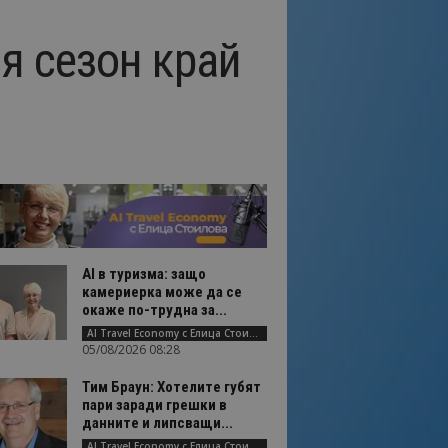
я сезон край
AI в туризма: защо
камериерка може да се
окаже по-трудна за...
AI Travel Economy с Елица Стоилова
05/08/2026 08:28
Тим Браун: Хотелите губят
пари заради грешки в
данните и липсващи...
AI Travel Economy с Елица Стоилова