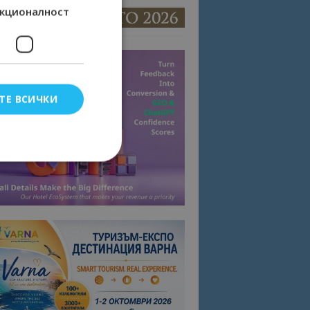
кционалност
ТЕ ВСИЧКИ
елско влизане и
тки.
омните съгласието
квитки на сайта.