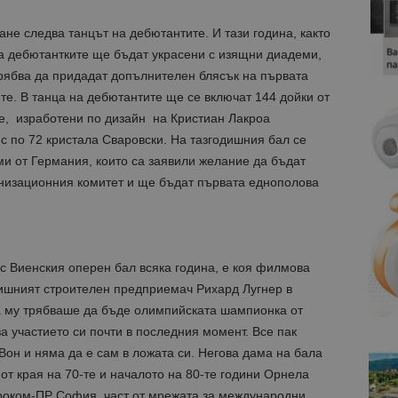
е следва танцът на дебютантите. И тази година, както
на дебютантките ще бъдат украсени с изящни диадеми,
трябва да придадат допълнителен блясък на първата
те. В танца на дебютантите ще се включат 144 дойки от
те, изработени по дизайн на Кристиан Лакроа
 с по 72 кристала Сваровски. На тазгодишния бал се
и от Германия, които са заявили желание да бъдат
анизационния комитет и ще бъдат първата еднополова
с Виенския оперен бал всяка година, е коя филмова
ишният строителен предприемач Рихард Лугнер в
а му трябваше да бъде олимпийската шампионка от
а участието си почти в последния момент. Все пак
Вон и няма да е сам в ложата си. Негова дама на бала
т края на 70-те и началото на 80-те години Орнела
йроком-ПР София, част от мрежата за международни