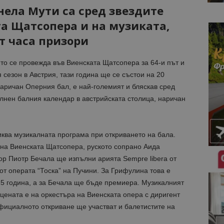
ела Мути са сред звездите
а Щатсопера и на музиката,
т часа призори
о се провежда във Виенската Щатсопера за 64-и път и
 сезон в Австрия, тази година ще се състои на 20
наричан Оперния бал, е най-големият и бляскав сред
пълнен балния календар в австрийската столица, наричан
ква музикалната програма при откриването на бала.
а на Виенската Щатсопера, руското сопрано Аида
ор Пиотр Бечала ще изпълни арията Sempre libera от
от операта “Тоска” на Пучини. За Грифулина това е
15 година, а за Бечала ще бъде премиера. Музикалният
цената е на оркестъра на Виенската опера с диригент
официалното откриване ще участват и балетистите на