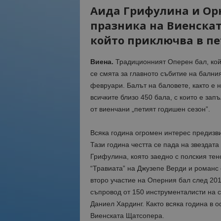
Аида Грифулина и Орн
празника на Виенскат
който приключва в пе
Виена.
Традиционният Оперен бал, койт
се смята за главното събитие на балния
февруари. Балът на баловете, както е 
всичките близо 450 бала, с които е за
от виенчани „петият годишен сезон”.
Всяка година огромен интерес предизви
Тази година честта се пада на звездат
Грифулина, която заедно с полския тен
“Травиата” на Джузепе Верди и романс 
второ участие на Оперния бал след 20
съпровод от 150 инструменталисти на с
Даниел Хардинг. Както всяка година в 
Виенската Щатсопера.