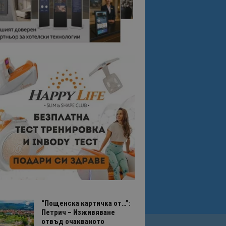
“Пощенска картичка от…”:
Петрич – Изживяване
отвъд очакваното