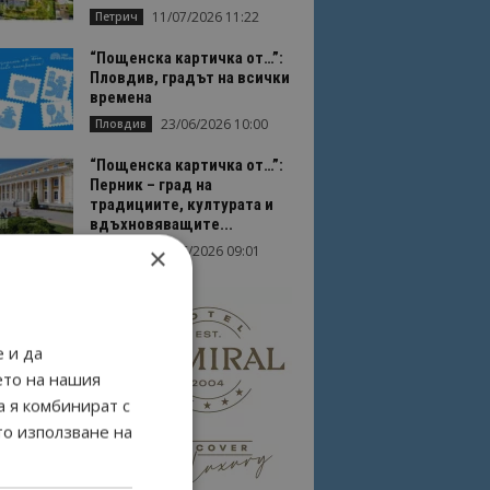
11/07/2026 11:22
Петрич
“Пощенска картичка от…”:
Пловдив, градът на всички
времена
23/06/2026 10:00
Пловдив
“Пощенска картичка от…”:
Перник – град на
традициите, културата и
вдъхновяващите...
×
17/06/2026 09:01
Перник
 и да
ето на нашия
а я комбинират с
то използване на