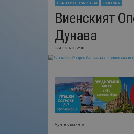
СЪБИТИЕН ТУРИЗЪМ
КУЛТУРА
Н
Виенският Оп
а
й
-
Дунава
в
а
ж
17/02/2020 12:30
н
о
т
о
о
т
т
у
р
и
з
м
Чуйте статията:
а
!