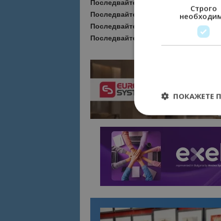
Последвайте
Bgtourism.bg във
VIBE
Строго
Последвайте
Bgtourism.bg в
INSTAG
необходи
Последвайте
Bgtourism.bg във
FAC
Последвайте
Bgtourism.bg в
YOUTU
ПОКАЖЕТЕ 
Строго необходимит
управление на акау
Име
cookie_notice_acc