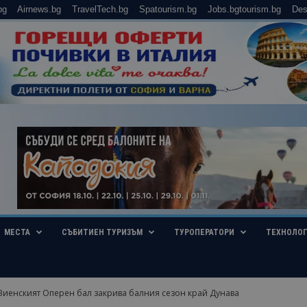
bg
Airnews.bg
TravelTech.bg
Spatourism.bg
Jobs.bgtourism.bg
Des
МЕСТА
СЪБИТИЕН ТУРИЗЪМ
ТУРОПЕРАТОРИ
ТЕХНОЛО
Виенският Оперен бал закрива балния сезон край Дунава