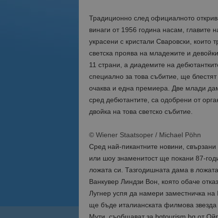
Традиционно след официалното откриван
винаги от 1956 година насам, главите 
украсени с кристали Сваровски, които 
светска проява на младежите и девойки
11 страни, а диадемите на дебютантки
специално за това събитие, ще блестят
очаква и една премиера. Две млади дам
сред дебютантите, са одобрени от орг
двойка на това светско събитие.
© Wiener Staatsoper / Michael Pöhn
Сред най-пикантните новини, свързани 
или шоу знаменитост ще покани 87-год
ложата си. Тазгодишната дама в ложат
Ванкувер Линдзи Вон, която обаче отказ
Лугнер успя да намери заместничка на 
ще бъде италианската филмова звезда о
Мути, съобщават за bgtourism.bg от О