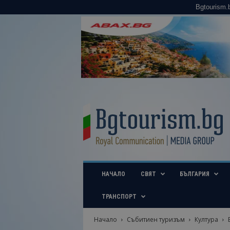
Bgtourism.
B
g
t
o
u
r
i
НАЧАЛО
СВЯТ
БЪЛГАРИЯ
s
m
.
ТРАНСПОРТ
b
g
Начало
Събитиен туризъм
Култура
–