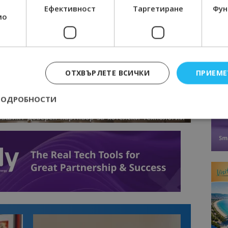
R
Ефективност
Таргетиране
Фун
RAM
мо
EBOOK
BE
ОТХВЪРЛЕТЕ ВСИЧКИ
ПРИЕМЕ
ПОДРОБНОСТИ
Строго необходимо
Ефективност
Таргетиране
Функционалност
е бисквитки позволяват основната функционалност на уебсайта, като потребит
нта. Уебсайтът не може да се използва правилно без строго необходими бискви
Доставчик
/
Валиден
Описание
Домейн
до
epted
lisandraramos.com
7 дни
Тази бисквитка се използва, за да зап
bgtourism.bg
на потребителя за използването на бис