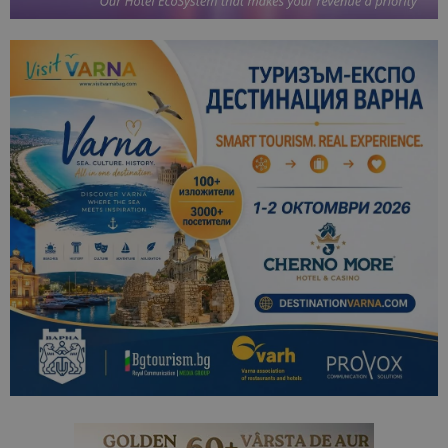
Доставчик
/
Валиден
Име
Описание
Доставчик
Домейн
/
Валиден
до
Име
Описание
Домейн
до
sc_is_visitor_unique
1 година
Използва се
StatCounter
Декларацията за
1 месец
за
is_visitor_unique
Ltd
1 година
Тази бискв
StatCounter
поверителност на Google
съхраняван
.bgtourism.bg
1 месец
се използва
.statcounter.com
на броя
да се опре
посещения.
дали посет
е уникален
сайта чрез
присвоява
уникален
посетител 
помага за
проследяв
на
посетител
на навигац
взаимодей
с уебсайта
статистиче
цели.
is_unique
1 година
Тази бискв
StatCounter
1 месец
е зададена
Ltd
StatCounter
.statcounter.com
да опреде
дали сте за
първи път
завръщащ 