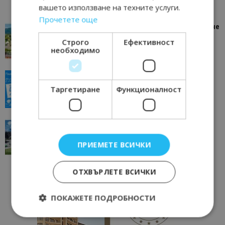
вашето използване на техните услуги.
Прочетете още
“Пощенска картичка от…”: Петрич – Изживяване
отвъд очакваното
Строго
Ефективност
11/07/2026 11:22
необходимо
Петрич
“Пощенска картичка от…”: Пловдив, градът на
всички времена
Таргетиране
Функционалност
23/06/2026 10:00
Пловдив
“Пощенска картичка от…”: Перник – град на
традициите, културата и вдъхновяващите...
ПРИЕМЕТЕ ВСИЧКИ
17/06/2026 09:01
Перник
ОТХВЪРЛЕТЕ ВСИЧКИ
ПОКАЖЕТЕ ПОДРОБНОСТИ