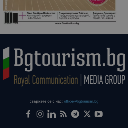
свържете се с нас:
office@bgtourism.bg