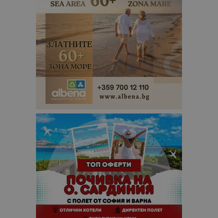
посетител.
_ga_B09EBBY8PY
.bgtourism.bg
1 година
Тази бискв
1 месец
се използв
Google Anal
за запазва
състояние
сесията.
_ga_WXPDN4HSCV
.bgtourism.bg
1 година
Тази бискв
1 месец
се използв
Google Anal
за запазва
състояние
сесията.
_ga_FK650GXHRZ
.bgtourism.bg
1 година
Тази бискв
1 месец
се използв
Google Anal
за запазва
състояние
сесията.
_ga
1 година
Името на т
Google LLC
1 месец
бисквитка 
.bgtourism.bg
свързано с
Google
Universal
Analytics -
е значител
актуализац
по-често