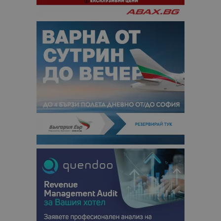
използвана
услуга за а
на Google.
бисквитка 
използва з
разгранич
на уникал
потребите
чрез
присвоява
произволн
генериран
номер кат
идентифик
на клиента
се включва
всяка заявк
страница в
даден сайт
използва з
изчисляван
данни за
посетители
сесии и
кампании 
отчетите з
анализ на
сайтовете.