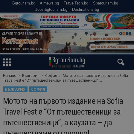
Bgtourism.bg
Airnews.bg
TravelTech.bg
Spatourism.bg
Jobs.bgtourism.bg
Destinations.bg
Начало
България
София
Мотото на първото издание на Sofia
Travel Fest е “От пътешественици за пътешественици”,...
БЪЛГАРИЯ
СОФИЯ
Мотото на първото издание на Sofia
Travel Fest е “От пътешественици за
пътешественици”, а каузата – да
пътешестваме отговорно!