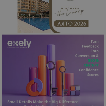
Строго необходимо
Ефективност
Таргетиране
Функционалност
Строго необходимите бисквитки позволяват
основната функционалност на уебсайта, като
потребителско влизане и управление на
акаунта. Уебсайтът не може да се използва
правилно без строго необходими бисквитки.
Доставчик
/
Валиден
Име
Оп
Домейн
до
cookie_notice_accepted
lisandraramos.com
7 дни
Таз
bgtourism.bg
бис
изп
да 
съг
на
пот
за
изп
на 
на 