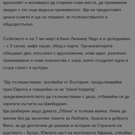
вдъхновят и мотивират да открием нови места, да преживеем
заедно с тях още веднъж преживяното. Ще ни предоставят
ценни съвети и ще ни покажат, че пътешестването е
общодостъпно.
Събитието е на 7-ми март в Кино Люмиер Лидл и е целодневно
– с 3 сесии, кафе паузи, обяд и парти. Организаторите
обещават ден, изпълнен с вдъхновение, нови идеи, различно
преживяване и нови познанства с хора, които споделят една и
съща страст и култура.
“Ще пътешестваме, тръгвайки от България, продължавайки
през Европа и говорейки си за “island hopping”,
предизвикателството да пътешестваме с деца, отбивайки се до
скритите кътчета на Швейцария.
Ще разберем защо думата „Обаче“ е толкова важна. Няма да
минем без да засегнем темите за Любовта, Храната и доброто
Вино, за да достигнем до разкази и истории за Страната на
щастието – Бутан, Южната част на континента Африка, стигайки