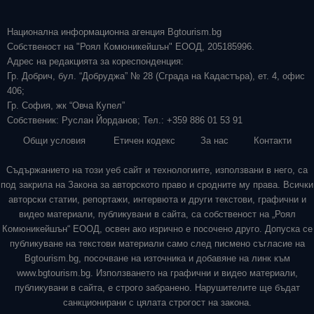
Национална информационна агенция Bgtourism.bg
Собственост на "Роял Комюникейшън" ЕООД, 205185996.
Адрес на редакцията за кореспонденция:
Гр. Добрич, бул. “Добруджа” № 28 (Сграда на Кадастъра), ет. 4, офис
406;
Гр. София, жк “Овча Купел”
Собственик: Руслан Йорданов; Тел.: +359 886 01 53 91
Общи условия
Етичен кодекс
За нас
Контакти
Съдържанието на този уеб сайт и технологиите, използвани в него, са
под закрила на Закона за авторското право и сродните му права. Всички
авторски статии, репортажи, интервюта и други текстови, графични и
видео материали, публикувани в сайта, са собственост на „Роял
Комюникейшън“ ЕООД, освен ако изрично е посочено друго. Допуска се
публикуване на текстови материали само след писмено съгласие на
Bgtourism.bg, посочване на източника и добавяне на линк към
www.bgtourism.bg. Използването на графични и видео материали,
публикувани в сайта, е строго забранено. Нарушителите ще бъдат
санкционирани с цялата строгост на закона.