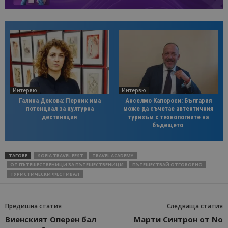
Интервю
Интервю
Галина Декова: Перник има
Анселмо Капороси: България
потенциал за културна
може да съчетае автентичния
дестинация
туризъм с технологиите на
бъдещето
ТАГОВЕ
SOFIA TRAVEL FEST
TRAVEL ACADEMY
ОТ ПЪТЕШЕСТВЕНИЦИ ЗА ПЪТЕШЕСТВЕНИЦИ
ПЪТЕШЕСТВАЙ ОТГОВОРНО
ТУРИСТИЧЕСКИ ФЕСТИВАЛ
Предишна статия
Следваща статия
Виенският Оперен бал
Марти Синтрон от No