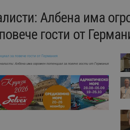
листи: Албена има огр
повече гости от Герман
налисти: Албена има огромен потенциал за повече гости от Германия