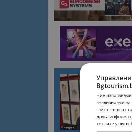
Управлени
Bgtourism.
Ние използваме 
анализираме на
сайт от ваша ст
друга информаци
техните услуги.
Интервю