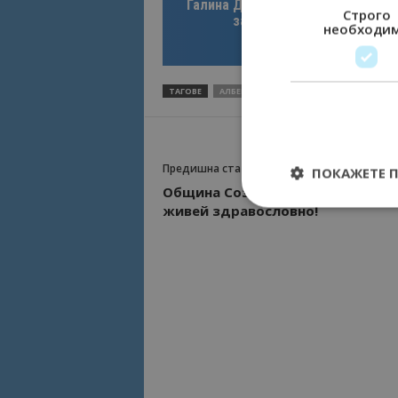
Галина Декова: Перник има поте
Строго
за културна дестинация
необходи
ТАГОВЕ
АЛБЕНА
Предишна статия
ПОКАЖЕТЕ 
Община Созопол те предизвиква
живей здравословно!
Строго необходимит
управление на акау
Име
cookie_notice_acc