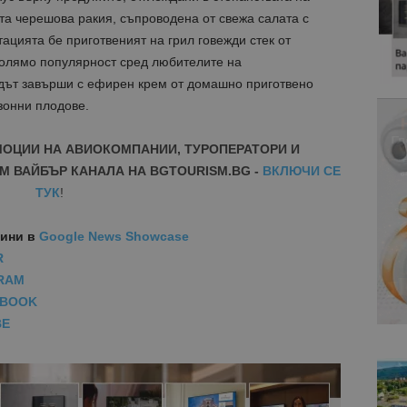
та черешова ракия, съпроводена от свежа салата с
тацията бе приготвеният на грил говежди стек от
голямо популярност сред любителите на
дът завърши с ефирен крем от домашно приготвено
езонни плодове.
МОЦИИ НА АВИОКОМПАНИИ, ТУРОПЕРАТОРИ И
М ВАЙБЪР КАНАЛА НА BGTOURISM.BG -
ВКЛЮЧИ СЕ
ТУК
!
вини
в
Google News Showcase
R
RAM
EBOOK
BE