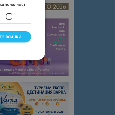
кционалност
ТЕ ВСИЧКИ
елско влизане и
тки.
омните съгласието
квитки на сайта.