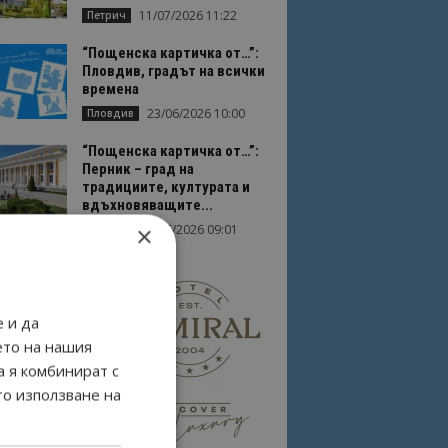
11/07/2026 11:22
Петрич
“Пощенска картичка от…”:
Пловдив, градът на всички
времена
23/06/2026 10:00
Пловдив
“Пощенска картичка от…”:
Перник – град на
традициите, културата и
вдъхновяващите...
×
17/06/2026 09:01
Перник
 и да
ето на нашия
а я комбинират с
то използване на