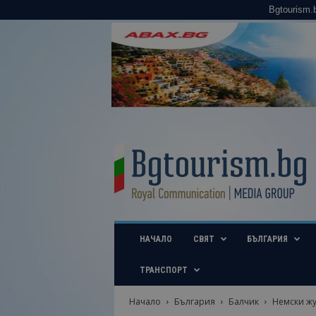
Bgtourism.
B
g
t
o
u
r
i
НАЧАЛО
СВЯТ
БЪЛГАРИЯ
s
m
.
ТРАНСПОРТ
b
g
Начало
България
Балчик
Немски жу
–