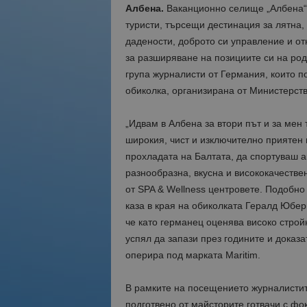
Албена.
Ваканционно селище „Албена“ 
туристи, търсещи дестинация за лятна,
дадености, доброто си управление и от
за разширяване на позициите си на ро
група журналисти от Германия, които п
обиколка, организирана от Министерств
„Идвам в Албена за втори път и за мен 
широкия, чист и изключително приятен
прохладата на Балтата, да спортуваш а
разнообразна, вкусна и висококачествен
от SPA & Wellness центровете. Подобно
каза в края на обиколката Гералд Юбер
че като германец оценява високо строй
успял да запази през годините и доказа
оперира под марката Maritim.
В рамките на посещението журналистит
подготвено от майсторите готвачи с фок