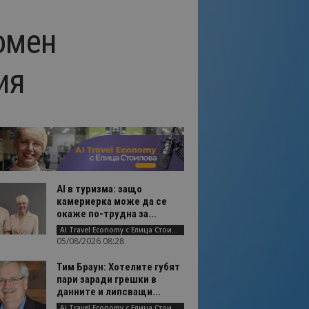
омен
ия
AI в туризма: защо
камериерка може да се
окаже по-трудна за...
AI Travel Economy с Елица Стоилова
05/08/2026 08:28
Тим Браун: Хотелите губят
пари заради грешки в
данните и липсващи...
AI Travel Economy с Елица Стоилова