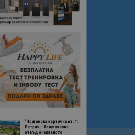
“Пощенска картичка от…”:
Петрич – Изживяване
отвъд очакваното