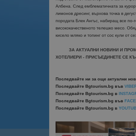
Албена. След емблематичната за курор
лимонов дресинг, върхова точка в дегус
породата Блек Ангъс, набиращ все по-
висококачественото телешко месо. Обя
кисело мляко и топинг от сос кули от с
ЗА АКТУАЛНИ НОВИНИ И ПРО
ХОТЕЛИЕРИ - ПРИСЪЕДИНЕТЕ СЕ КЪ
Последвайте ни за още актуални но
Последвайте
Bgtourism.bg във
VIBE
Последвайте
Bgtourism.bg в
INSTAG
Последвайте
Bgtourism.bg във
FAC
Последвайте
Bgtourism.bg в
YOUTU