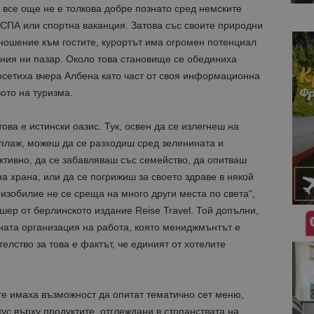
все още не е толкова добре познато сред немските
 СПА или спортна ваканция. Затова със своите природни
ношение към гостите, курортът има огромен потенциал
дния ни пазар. Около това становище се обединиха
осетиха вчера Албена като част от своя информационна
ото на туризма.
това е истински оазис. Тук, освен да се излегнеш на
 плаж, можеш да се разходиш сред зеленината и
ктивно, да се забавляваш със семейство, да опитваш
а храна, или да се погрижиш за своето здраве в някой
 изобилие не се среща на много други места по света“,
шер от берлинското издание Reise Travel. Той допълни,
ната организация на работа, която мениджмънтът е
телство за това е фактът, че единият от хотелите
е имаха възможност да опитат тематично сет меню,
ус върху продуктите, отглеждани в стопанствата на