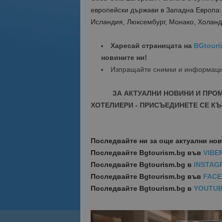
европейски държави в Западна Европа:
Исландия, Люксембург, Монако, Холанд
Харесай страницата на
BGtouri
новините ни!
Изпращайте снимки и информац
ЗА АКТУАЛНИ НОВИНИ И ПРО
ХОТЕЛИЕРИ - ПРИСЪЕДИНЕТЕ СЕ КЪ
Последвайте ни за още актуални но
Последвайте
Bgtourism.bg във
VIBE
Последвайте
Bgtourism.bg в
INSTAG
Последвайте
Bgtourism.bg във
FAC
Последвайте
Bgtourism.bg в
YOUTU