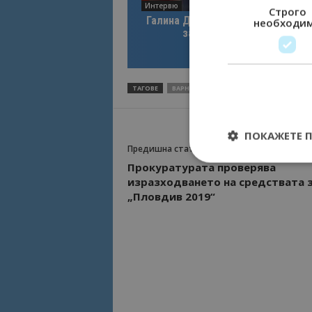
Интервю
Строго
Галина Декова: Перник има поте
необходи
за културна дестинация
ТАГОВЕ
ВАРНА
ИВАН ПОРТНИХ
КОКА КОЛА
ПОКАЖЕТЕ 
Предишна статия
Прокуратурата проверява
изразходването на средствата 
„Пловдив 2019“
Строго необходимит
управление на акау
Име
cookie_notice_acc