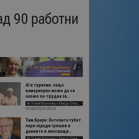
ад 90 работни
AI в туризма: защо
камериерка може да се
окаже по-трудна за...
AI Travel Economy с Елица Стоилова
05/08/2026 08:28
Тим Браун: Хотелите губят
пари заради грешки в
данните и липсващи...
AI Travel Economy с Елица Стоилова