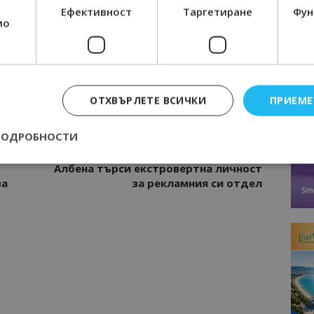
Интервю
Ефективност
Таргетиране
Фун
нциал
Анселмо Капороси: България може да
мо
съчетае автентичния туризъм с
технологиите на бъдещето
РАБОТНИ МЕСТА
ОТХВЪРЛЕТЕ ВСИЧКИ
ПРИЕМЕ
ПОДРОБНОСТИ
Следваща статия
Албена търси екстровертна личност
за
за рекламния си отдел
Строго необходимо
Ефективност
Таргетиране
Функционалност
е бисквитки позволяват основната функционалност на уебсайта, като потребит
нта. Уебсайтът не може да се използва правилно без строго необходими бискви
Доставчик
/
Валиден
Описание
Домейн
до
epted
lisandraramos.com
7 дни
Тази бисквитка се използва, за да зап
bgtourism.bg
на потребителя за използването на бис