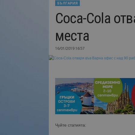
БЪЛГАРИЯ
Н
Coca-Cola отв
а
й
-
места
в
а
ж
16/01/2019 16:57
н
о
т
о
о
т
т
у
р
и
з
м
Чуйте статията:
а
!