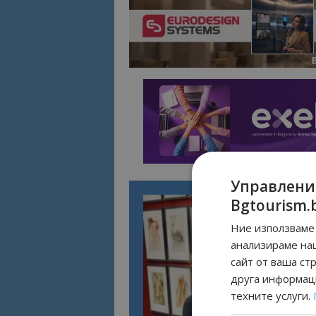
Управлени
Bgtourism.
Ние използваме 
анализираме на
сайт от ваша ст
друга информаци
техните услуги.