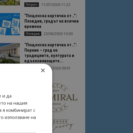
11/07/2026 11:22
Петрич
“Пощенска картичка от…”:
Пловдив, градът на всички
времена
23/06/2026 10:00
Пловдив
“Пощенска картичка от…”:
Перник – град на
традициите, културата и
вдъхновяващите...
×
17/06/2026 09:01
Перник
 и да
ето на нашия
а я комбинират с
то използване на