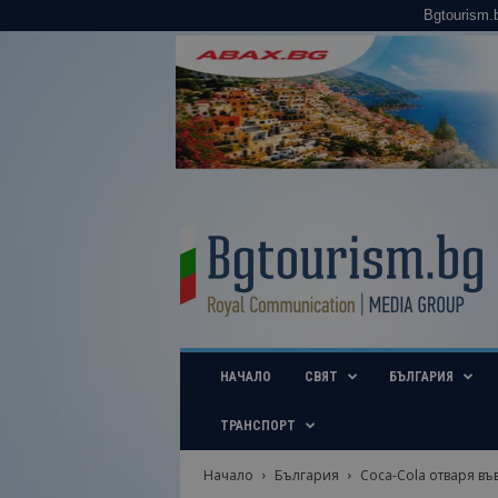
Bgtourism.
B
g
t
o
u
r
i
НАЧАЛО
СВЯТ
БЪЛГАРИЯ
s
m
.
ТРАНСПОРТ
b
g
Начало
България
Coca-Cola отваря въ
–