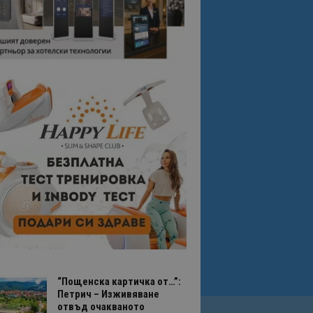
“Пощенска картичка от…”:
Петрич – Изживяване
отвъд очакваното