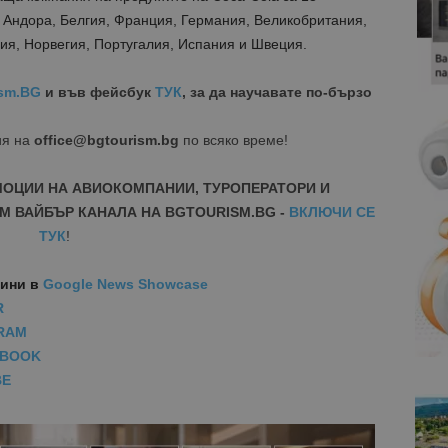
 Андора, Белгия, Франция, Германия, Великобритания,
ия, Норвегия, Португалия, Испания и Швеция.
sm.BG
и във фейсбук
ТУК
, за да научавате по-бързо
ия на
office@bgtourism.bg
по всяко време!
МОЦИИ НА АВИОКОМПАНИИ, ТУРОПЕРАТОРИ И
М ВАЙБЪР КАНАЛА НА BGTOURISM.BG -
ВКЛЮЧИ СЕ
ТУК
!
вини
в
Google News Showcase
R
RAM
EBOOK
BE