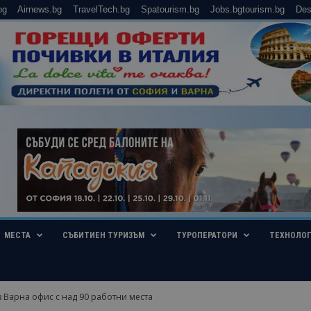
bg
Airnews.bg
TravelTech.bg
Spatourism.bg
Jobs.bgtourism.bg
Des
МЕСТА
СЪБИТИЕН ТУРИЗЪМ
ТУРОПЕРАТОРИ
ТЕХНОЛО
в Варна офис с над 90 работни места