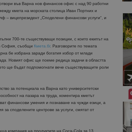
отвори във Варна нов финансов офис с над 90 работни
между кмета на морската столица Иван Портних и
ф – вицепрезидент „Споделени финансови услуги“, и
ълни 700-те съществуващи позиции, с които екипът на
 в София, съобщи
Кмета.бг
. Разговорите по темата
рна бе избрана заради богатия избор от млади
ада. Новият офис ще поеме редица задачи в областта
оето ще бъдат подпомогнати вече съществуващите роли
ство за потенциала на Варна като университетски
особност на пазара на труда, коментира кметът
ват финансови умения и познаване на чужди езици, а
 за споделените центрове за услуги, смятат от
аща компания на продуктите на Coca-Cola за 13