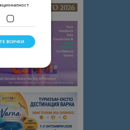
кционалност
ТЕ ВСИЧКИ
елско влизане и
тки.
омните съгласието
квитки на сайта.