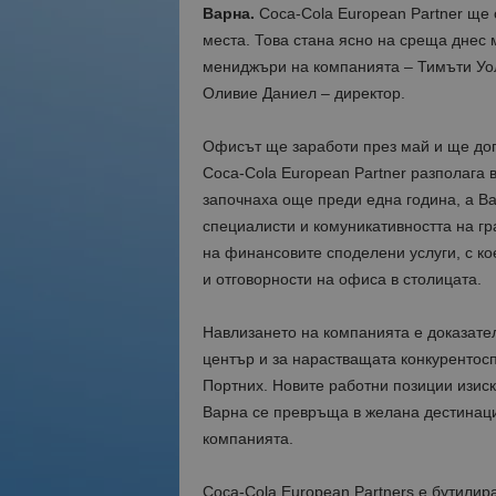
Варна.
Coca-Cola European Partner ще 
места. Това стана ясно на среща днес 
мениджъри на компанията – Тимъти Уол
Оливие Даниел – директор.
Офисът ще заработи през май и ще доп
Coca-Cola European Partner разполага
започнаха още преди една година, а Ва
специалисти и комуникативността на гр
на финансовите споделени услуги, с к
и отговорности на офиса в столицата.
Навлизането на компанията е доказател
център и за нарастващата конкурентосп
Портних. Новите работни позиции изиск
Варна се превръща в желана дестинация
компанията.
Coca-Cola European Partners е бутилир