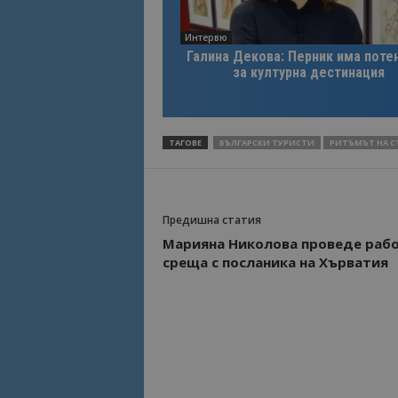
Интервю
Име
Име
Галина Декова: Перник има поте
sc_is_visitor_uniq
за културна дестинация
is_visitor_unique
is_unique
ТАГОВЕ
БЪЛГАРСКИ ТУРИСТИ
РИТЪМЪТ НА 
_ga_B09EBBY8PY
Предишна статия
_ga_WXPDN4HSCV
Марияна Николова проведе раб
среща с посланика на Хърватия
_ga_FK650GXHRZ
_ga