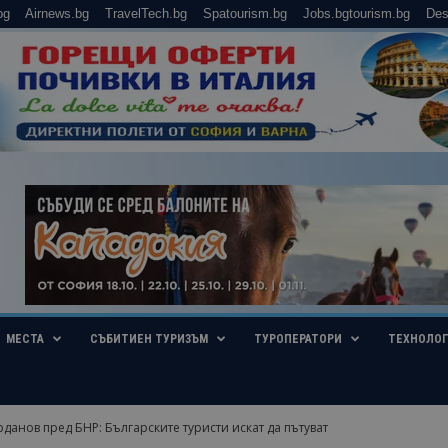
bg
Airnews.bg
TravelTech.bg
Spatourism.bg
Jobs.bgtourism.bg
Des
МЕСТА
СЪБИТИЕН ТУРИЗЪМ
ТУРОПЕРАТОРИ
ТЕХНОЛО
данов пред БНР: Българските туристи искат да пътуват