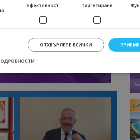
Ефективност
Таргетиране
Фун
мо
ОТХВЪРЛЕТЕ ВСИЧКИ
ПРИЕМЕ
ПОДРОБНОСТИ
Строго необходимо
Ефективност
Таргетиране
Функционалност
е бисквитки позволяват основната функционалност на уебсайта, като потребит
нта. Уебсайтът не може да се използва правилно без строго необходими бискви
Доставчик
/
Валиден
Описание
Домейн
до
epted
lisandraramos.com
7 дни
Тази бисквитка се използва, за да зап
bgtourism.bg
на потребителя за използването на бис