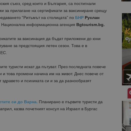
кия съюз, сред които и България, са постигнали
ми за прилагане на сертификати за ваксиниране срещу
предаването “Ритъмът на столицата” по
БНР
Руслан
на Национална информационна агенция
Bgtourism.bg.
икатите за ваксинация да бъдат приложени до юни
ътуване за предстоящия летен сезон. Това е в
 ЕС.
ските туристи искат да пътуват. През последната повече
и и това промени начина им на живот. Днес повече от
т здравето и психиката си и за да разнообразят
тите си до Варна.
Планирано е първите туристи да
април, казва почетният консул на Израел в Бургас