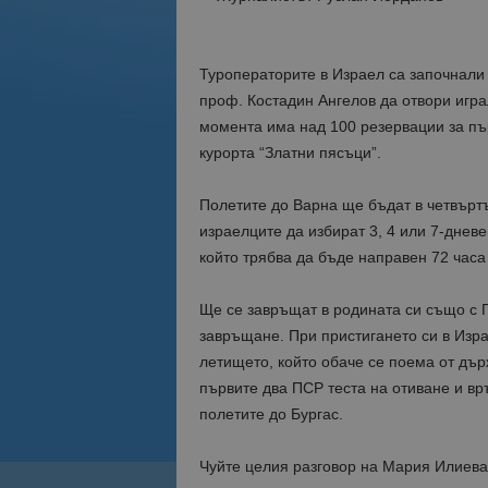
Туроператорите в Израел са започнали
проф. Костадин Ангелов да отвори игра
момента има над 100 резервации за пър
курорта “Златни пясъци”.
Полетите до Варна ще бъдат в четвъртъ
израелците да избират 3, 4 или 7-дневе
който трябва да бъде направен 72 часа
Ще се завръщат в родината си също с П
завръщане. При пристигането си в Изр
летището, който обаче се поема от държ
първите два ПСР теста на отиване и вр
полетите до Бургас.
Чуйте целия разговор на Мария Илиева