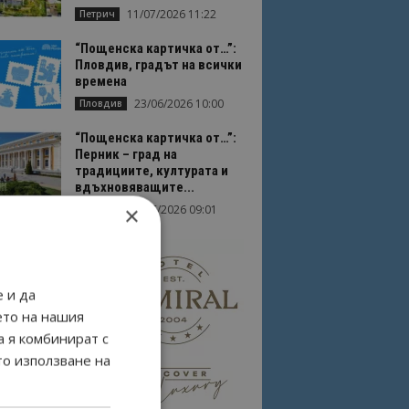
11/07/2026 11:22
Петрич
“Пощенска картичка от…”:
Пловдив, градът на всички
времена
23/06/2026 10:00
Пловдив
“Пощенска картичка от…”:
Перник – град на
традициите, културата и
вдъхновяващите...
×
17/06/2026 09:01
Перник
 и да
ето на нашия
а я комбинират с
то използване на