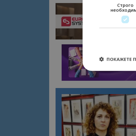
Строго
необходи
ПОКАЖЕТЕ 
Строго необходимит
управление на акау
Име
cookie_notice_acc