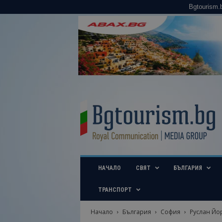
Bgtourism.
B
g
t
o
u
r
i
НАЧАЛО
СВЯТ
БЪЛГАРИЯ
s
m
.
ТРАНСПОРТ
b
g
Начало
България
София
Руслан Йор
–