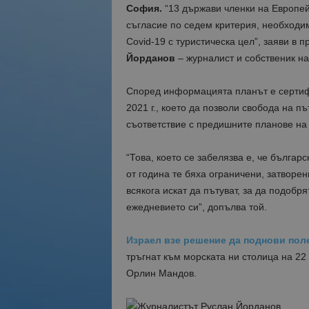
София.
“13 държави членки на Европейс
съгласие по седем критерия, необходи
Covid-19 с туристическа цел”, заяви в 
Йорданов
– журналист и собственик 
Според информацията планът е сертиф
2021 г., което да позволи свобода на п
съответствие с предишните планове на
“Това, което се забелязва е, че българ
от година те бяха ограничени, затворен
всякога искат да пътуват, за да подобря
ежедневието си”, допълва той.
Израел взе решение да поднови поле
тръгнат към морската ни столица на 22 
Орлин Мандов.