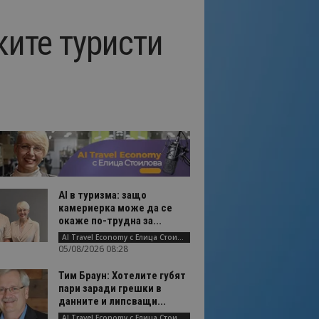
ите туристи
AI в туризма: защо
камериерка може да се
окаже по-трудна за...
AI Travel Economy с Елица Стоилова
05/08/2026 08:28
Тим Браун: Хотелите губят
пари заради грешки в
данните и липсващи...
AI Travel Economy с Елица Стоилова