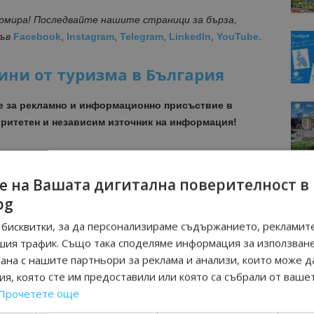
ормира! Последвайте нашите страници за бърза,
във
Facebook
,
Instagram
,
Telegram
,
LinkedIn
,
YouTube
.
ини от туризма в България
е за рекламно и информационно присъствие в
ритетен и независим източник на информация!
МОЦИИ НА АВИОКОМПАНИИ, ТУРОПЕРАТОРИ И
М ВАЙБЪР КАНАЛА НА BGTOURISM.BG -
ВКЛЮЧИ СЕ
е на Вашата дигитална поверителност в
ТУК
!
bg
вини
в
Google News Showcase
бисквитки, за да персонализираме съдържанието, рекламите
R
шия трафик. Също така споделяме информация за използван
RAM
рана с нашите партньори за реклама и анализи, които може д
EBOOK
я, която сте им предоставили или която са събрали от ваше
BE
Прочетете още