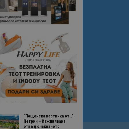
“Пощенска картичка от…”:
Петрич – Изживяване
отвъд очакваното