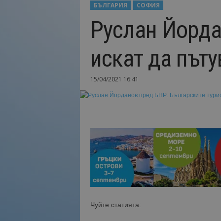
БЪЛГАРИЯ
СОФИЯ
Н
Руслан Йорда
а
й
-
искат да пъту
в
а
ж
15/04/2021 16:41
н
о
т
о
о
т
т
у
р
и
з
м
Чуйте статията:
а
!