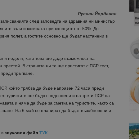
Руслан Йорданов
 записванията след заповедта на здравния ни министър
лните зали и казината при капацитет от 50%. До
вия полет, а гостите основно ще бъдат настанени в
к и неделя, като това ще даде възможност на
н престой. В страната ни те ще пристигат с ПСР тест,
 преди тръгване.
СР, който трябва да бъде направен 72 часа преди
аел туристите ще бъдат подложени и на трети ПСР на
авата и няма да бъде за сметка на туристите, както са
ъщане. На 6 май се планират да бъдат възобновени и
 в
звуковия файл
ТУК
.