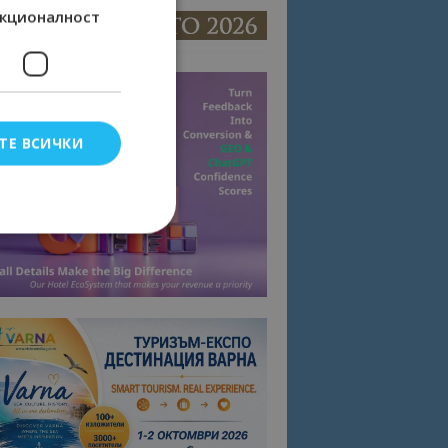
кционалност
ТЕ ВСИЧКИ
елско влизане и
тки.
омните съгласието
квитки на сайта.