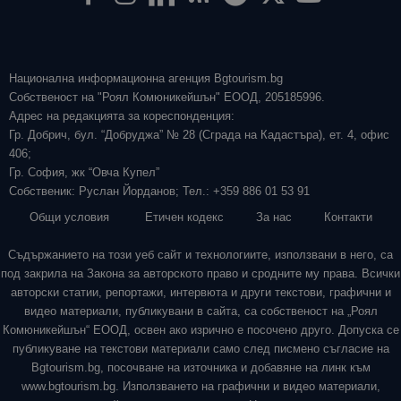
Национална информационна агенция Bgtourism.bg
Собственост на "Роял Комюникейшън" ЕООД, 205185996.
Адрес на редакцията за кореспонденция:
Гр. Добрич, бул. “Добруджа” № 28 (Сграда на Кадастъра), ет. 4, офис
406;
Гр. София, жк “Овча Купел”
Собственик: Руслан Йорданов; Тел.: +359 886 01 53 91
Общи условия
Етичен кодекс
За нас
Контакти
Съдържанието на този уеб сайт и технологиите, използвани в него, са
под закрила на Закона за авторското право и сродните му права. Всички
авторски статии, репортажи, интервюта и други текстови, графични и
видео материали, публикувани в сайта, са собственост на „Роял
Комюникейшън“ ЕООД, освен ако изрично е посочено друго. Допуска се
публикуване на текстови материали само след писмено съгласие на
Bgtourism.bg, посочване на източника и добавяне на линк към
www.bgtourism.bg. Използването на графични и видео материали,