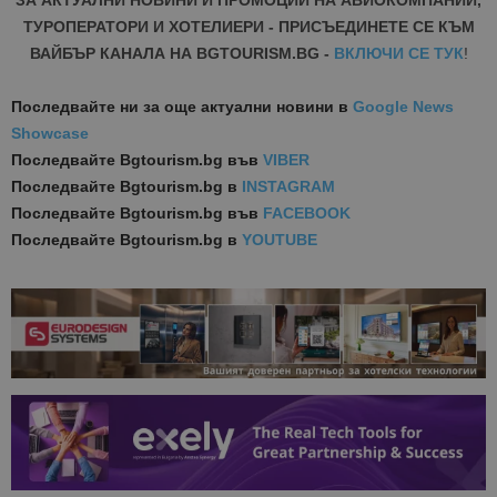
ЗА АКТУАЛНИ НОВИНИ И ПРОМОЦИИ НА АВИОКОМПАНИИ,
ТУРОПЕРАТОРИ И ХОТЕЛИЕРИ - ПРИСЪЕДИНЕТЕ СЕ КЪМ
ВАЙБЪР КАНАЛА НА BGTOURISM.BG -
ВКЛЮЧИ СЕ ТУК
!
Последвайте ни за още актуални новини
в
Google News
Showcase
Последвайте
Bgtourism.bg във
VIBER
Последвайте
Bgtourism.bg в
INSTAGRAM
Последвайте
Bgtourism.bg във
FACEBOOK
Последвайте
Bgtourism.bg в
YOUTUBE