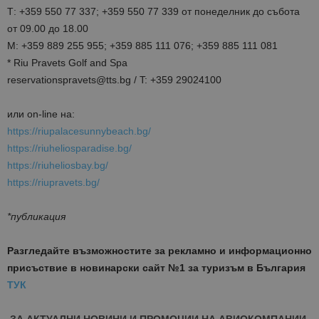
Т: +359 550 77 337; +359 550 77 339 от понеделник до събота
от 09.00 до 18.00
М: +359 889 255 955; +359 885 111 076; +359 885 111 081
* Riu Pravets Golf and Spa
reservationspravets@tts.bg / T: +359 29024100
или on-line на:
https://riupalacesunnybeach.bg/
https://riuheliosparadise.bg/
https://riuheliosbay.bg/
https://riupravets.bg/
*публикация
Разгледайте възможностите за рекламно и информационно
присъствие в новинарски сайт №1 за туризъм в България
ТУК