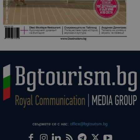
свържете се с нас:
office@bgtourism.bg