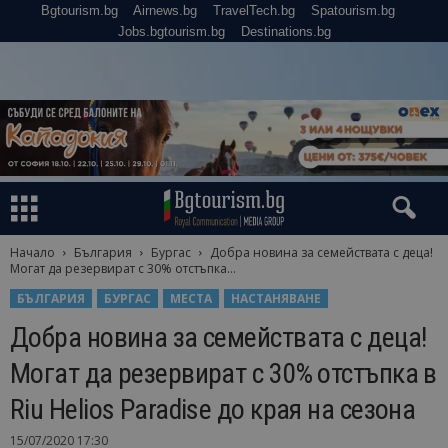
Bgtourism.bg
Airnews.bg
TravelTech.bg
Spatourism.bg
Jobs.bgtourism.bg
Destinations.bg
Начало
България
Бургас
Добра новина за семействата с деца!
Могат да резервират с 30% отстъпка...
БЪЛГАРИЯ
БУРГАС
МЕСТА
НАСТАНЯВАНЕ
Добра новина за семействата с деца!
Могат да резервират с 30% отстъпка в
Riu Helios Paradise до края на сезона
15/07/2020 17:30