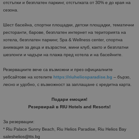
отстъпки и безплатен паркинг, отстъпката от 30% е до края на
сезона.
Шест басейна, спортни площадки, детски площадки, тематични
ресторанти, барове, безплатен интернет на територията на
хотела, безплатен паркинг, Spa & Wellness center, спортна
анимация за деца и възрастни, мини клуб, както и безплатни
шезлонги и чадъри на плажа пред хотела и на басейните.
Резервациите вече са възможни и през официалните
уебсайтове на хотелите
https://riuheliosparadise.bg
– бързо,
лесно и удобно, с възможност за заплащане с кредитна карта.
Подари емоция!
Резервирай в RIU Hotels and Resorts!
За резервации:
* Riu Palace Sunny Beach, Riu Helios Paradise, Riu Helios Bay
saleshelios@tts.bg