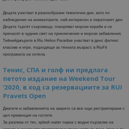
Децата участват в разнообразни тематични дни, като по
наблюдения на аниматорите, най-интересен е пиратският ден.
Децата търсят съкровища, покоряват морски кораби и се
пренасят в чудния свят на приключения и морски забавления.
Тийнейджърите в Riu Helios Paradise участват в денс фитнес
класове и игри, подходящи за тяхната възраст, в RiuFit
програмата на хотела.
Тенис, СПА и голф ни предлага
петото издание на Weekend Tour
‘2020, в ход са резервациите за RUI
Pravets Open
Джагите и забавленията на закрито са все още рестриктирани с
цел превенция на гостите.
За разлика от тях, splash water парка с водни пързалки на