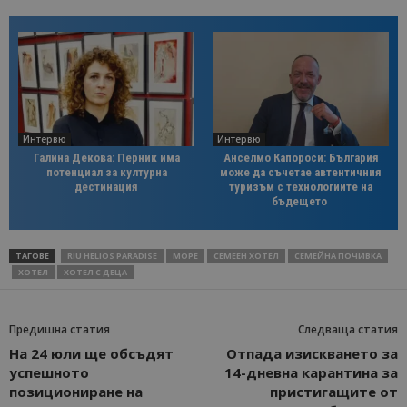
Интервю
Интервю
Галина Декова: Перник има
Анселмо Капороси: България
потенциал за културна
може да съчетае автентичния
дестинация
туризъм с технологиите на
бъдещето
ТАГОВЕ
RIU HELIOS PARADISE
МОРЕ
СЕМЕЕН ХОТЕЛ
СЕМЕЙНА ПОЧИВКА
ХОТЕЛ
ХОТЕЛ С ДЕЦА
Предишна статия
Следваща статия
На 24 юли ще обсъдят
Отпада изискването за
успешното
14-дневна карантина за
позициониране на
пристигащите от