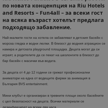
по новата конценпция на Riu Hotels
and Resorts – Fun4all – за всеки гост
на всяка възраст хотелът предлага
подходящо забавление.
Най-малките гости на хотела се забавляват в детския басейн с
морска гледка и водни люлки. В близост до водния атракцион се
намира и детската playground площадка. Децата могат да си
играят, а родителите да се пекат на шезлонгите в близост до
бар басейн с масички във водата.
За децата от 4 до 12 години се грижат професионални
аниматори на една от водещите фирми за анимация в
България BVS entertainment.
Мини клубът е организиран в тревните площи около басейните
с цел безопасност на децата. Всички материали се
дезинфекцират на всеки два часа.