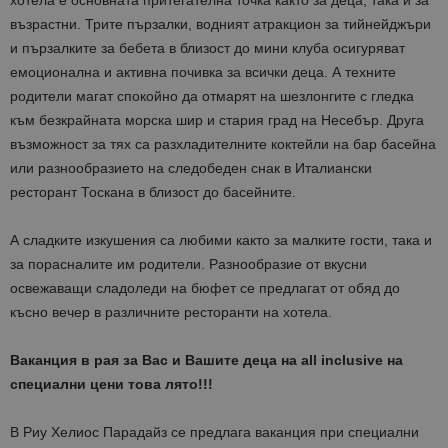
хотела е основната притегателна точка както за деца, така и за
възрастни. Трите пързалки, водният атракцион за тийнейджъри
и пързалките за бебета в близост до мини клуба осигуряват
емоционална и активна почивка за всички деца. А техните
родители магат спокойно да отмарят на шезлонгите с гледка
към безкрайната морска шир и стария град на Несебър. Друга
възможност за тях са разхладителните коктейли на бар басейна
или разнообразието на следобеден снак в Италиански
ресторант Тоскана в близост до басейните.
А сладките изкушения са любими както за малките гости, така и
за порасналите им родители. Разнообразие от вкусни
освежаващи сладоледи на бюфет се предлагат от обяд до
късно вечер в различните ресторанти на хотела.
Ваканция в рая за Вас и Вашите деца на all inclusive на
специални цени това лято!!!
В Риу Хелиос Парадайз се предлага ваканция при специални