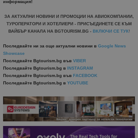
информация!
ЗА АКТУАЛНИ НОВИНИ И ПРОМОЦИИ НА АВИОКОМПАНИИ,
ТУРОПЕРАТОРИ И ХОТЕЛИЕРИ - ПРИСЪЕДИНЕТЕ СЕ КЪМ
ВАЙБЪР КАНАЛА НА BGTOURISM.BG -
ВКЛЮЧИ СЕ ТУК
!
Последвайте ни за още актуални новини
в
Google News
Showcase
Последвайте
Bgtourism.bg във
VIBER
Последвайте
Bgtourism.bg в
INSTAGRAM
Последвайте
Bgtourism.bg във
FACEBOOK
Последвайте
Bgtourism.bg в
YOUTUBE