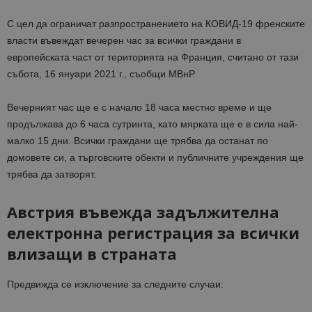
С цел да ограничат разпространението на КОВИД-19 френските
власти въвеждат вечерен час за всички граждани в
европейската част от територията на Франция, считано от тази
събота, 16 януари 2021 г., съобщи МВнР.
Вечерният час ще е с начало 18 часа местно време и ще
продължава до 6 часа сутринта, като мярката ще е в сила най-
малко 15 дни. Всички граждани ще трябва да останат по
домовете си, а търговските обекти и публичните учреждения ще
трябва да затворят.
Австрия въвежда задължителна
електронна регистрация за всички
влизащи в страната
Предвижда се изключение за следните случаи: