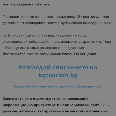
което гражданинът обитава.
Гражданите, които ще останат навън след 18 часа, са длъжни
да попълнят декларация, която е публикувана на следния линк:
от 18 януари ще започнат ваксинациите на хора с
високорискови заболявания, независимо от възрастта им. Това
обаче ще става само по лекарско предписание.
Досега в страната са ваксинирани близо 300 000 души.
Разгледай списанието на
bgtourism.bg
Най-важните новини от туризма в България тук
Запознайте се с възможностите за рекламно и
информационно присъствие в новинарския ни сайт
ТУК
–
доказан, актуален, авторитетен и независим източник на