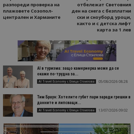
разпореди проверка на
отбележат Световния
плажовете Созопол-
ден на снега с безплатни
централен и Харманите
ски и сноуборд уроци,
както и с детска лифт
карта за 1 лев
AI в туризма: защо камериерка може да се
окаже по-трудна за...
05/08/2026 08:28
AI Travel Economy с Елица Стоилова
Тим Браун: Хотелите губят пари заради грешки в
данните и липсващи...
13/07/2026 09:02
AI Travel Economy с Елица Стоилова