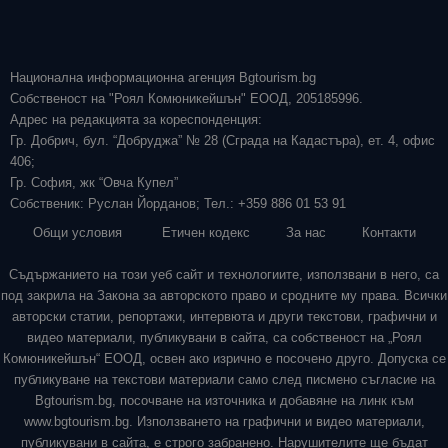
Национална информационна агенция Bgtourism.bg
Собственост на "Роял Комюникейшън" ЕООД, 205185996.
Адрес на редакцията за кореспонденция:
Гр. Добрич, бул. “Добруджа” № 28 (Сграда на Кадастъра), ет. 4, офис
406;
Гр. София, жк “Овча Купел”
Собственик: Руслан Йорданов; Тел.: +359 886 01 53 91
Общи условия
Етичен кодекс
За нас
Контакти
Съдържанието на този уеб сайт и технологиите, използвани в него, са
под закрила на Закона за авторското право и сродните му права. Всички
авторски статии, репортажи, интервюта и други текстови, графични и
видео материали, публикувани в сайта, са собственост на „Роял
Комюникейшън“ ЕООД, освен ако изрично е посочено друго. Допуска се
публикуване на текстови материали само след писмено съгласие на
Bgtourism.bg, посочване на източника и добавяне на линк към
www.bgtourism.bg. Използването на графични и видео материали,
публикувани в сайта, е строго забранено. Нарушителите ще бъдат