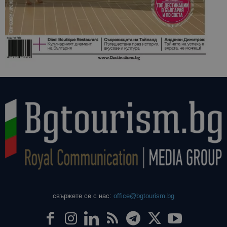
свържете се с нас:
office@bgtourism.bg