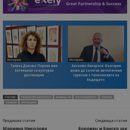
Интервю
Интервю
Галина Декова: Перник има
Анселмо Капороси: България
потенциал за културна
може да съчетае автентичния
дестинация
туризъм с технологиите на
бъдещето
ТАГОВЕ
ГРАНИЧЕН КОНТРОЛ
КОВИД-19
КОРОНАВИРУС
ПАРИЖ
СОФИЯ
ФРАНЦИЯ
Предишна статия
Следваща статия
Марияна Николова
Боровец и Банско ще