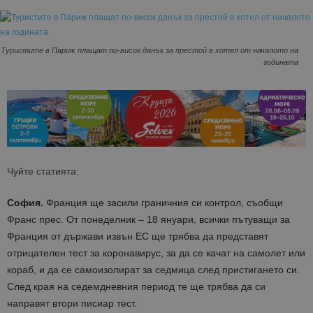
Туристите в Париж плащат по-висок данък за престой в хотел от началото на
годината
Чуйте статията:
София.
Франция ще засили граничния си контрол, съобщи
Франс прес. От понеделник – 18 януари, всички пътуващи за
Франция от държави извън ЕС ще трябва да представят
отрицателен тест за коронавирус, за да се качат на самолет или
кораб, и да се самоизолират за седмица след пристигането си.
След края на седемдневния период те ще трябва да си
направят втори писиар тест.