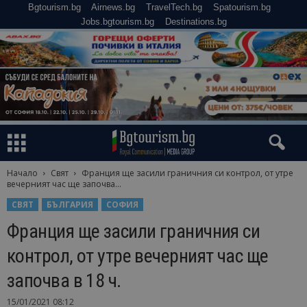
Bgtourism.bg
Airnews.bg
TravelTech.bg
Spatourism.bg
Jobs.bgtourism.bg
Destinations.bg
Начало
Свят
Франция ще засили граничния си контрол, от утре
вечерният час ще започва...
СВЯТ
БЪЛГАРИЯ
СОФИЯ
Франция ще засили граничния си
контрол, от утре вечерният час ще
започва в 18 ч.
15/01/2021 08:12