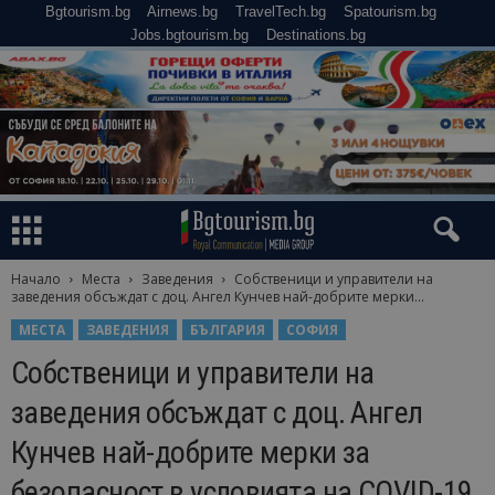
Bgtourism.bg
Airnews.bg
TravelTech.bg
Spatourism.bg
Jobs.bgtourism.bg
Destinations.bg
Начало
Места
Заведения
Собственици и управители на
заведения обсъждат с доц. Ангел Кунчев най-добрите мерки...
МЕСТА
ЗАВЕДЕНИЯ
БЪЛГАРИЯ
СОФИЯ
Собственици и управители на
заведения обсъждат с доц. Ангел
Кунчев най-добрите мерки за
безопасност в условията на COVID-19