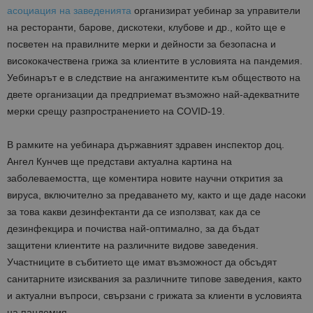
асоциация на заведенията
организират уебинар за управители
на ресторанти, барове, дискотеки, клубове и др., който ще е
посветен на правилните мерки и дейности за безопасна и
висококачествена грижа за клиентите в условията на пандемия.
Уебинарът е в следствие на ангажиментите към обществото на
двете организации да предприемат възможно най-адекватните
мерки срещу разпространението на COVID-19.
В рамките на уебинара държавният здравен инспектор доц.
Ангел Кунчев ще представи актуална картина на
заболеваемостта, ще коментира новите научни открития за
вируса, включително за предаването му, както и ще даде насоки
за това какви дезинфектанти да се използват, как да се
дезинфекцира и почиства най-оптимално, за да бъдат
защитени клиентите на различните видове заведения.
Участниците в събитието ще имат възможност да обсъдят
санитарните изисквания за различните типове заведения, както
и актуални въпроси, свързани с грижата за клиенти в условията
на пандемия.