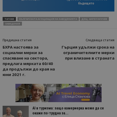
бъдещето
ТАГОВЕ
БЪЛГАРСКАТА АСОЦИАЦИЯ НА ЗАВЕДЕНИЯТА
ДОЦ. АНГЕЛ КУНЧЕВ
ЗАВЕДЕНИЯ
Предишна статия
Следваща статия
БХРА настоява за
Гърция удължи срока на
социални мерки за
ограничителните мерки
спасяване на сектора,
при влизане в страната
предлага мярката 60/40
да продължи до края на
юни 2021 г.
AI в туризма: защо камериерка може да се
окаже по-трудна за...