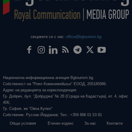
свържете се с нас:
office@bgtourism.bg
Национална информационна агенция Bgtourism.bg
Собственост на "Роял Комюникейшън" ЕООД, 205185996.
Адрес на редакцията за кореспонденция:
Гр. Добрич, бул. “Добруджа” № 28 (Сграда на Кадастъра), ет. 4, офис
406;
Гр. София, жк “Овча Купел”
Собственик: Руслан Йорданов; Тел.: +359 886 01 53 91
Общи условия
Етичен кодекс
За нас
Контакти