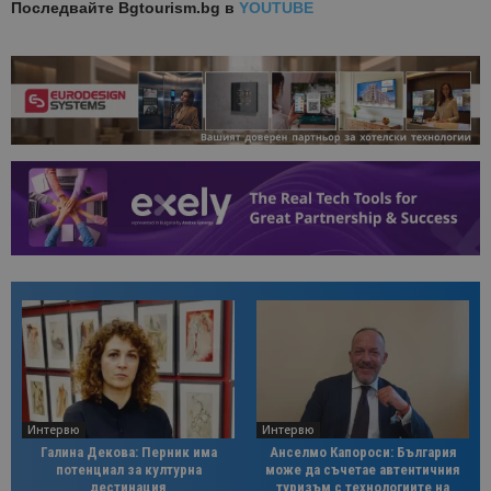
Последвайте
Bgtourism.bg в
YOUTUBE
Интервю
Интервю
Галина Декова: Перник има
Анселмо Капороси: България
потенциал за културна
може да съчетае автентичния
дестинация
туризъм с технологиите на