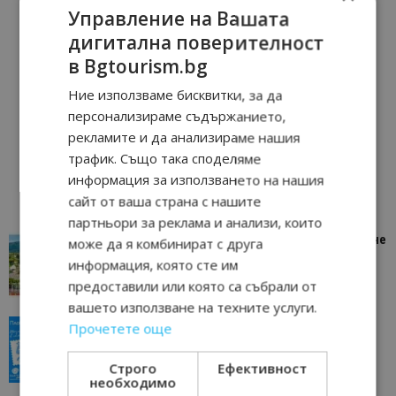
Управление на Вашата
дигитална поверителност
в Bgtourism.bg
Ние използваме бисквитки, за да
персонализираме съдържанието,
рекламите и да анализираме нашия
трафик. Също така споделяме
информация за използването на нашия
сайт от ваша страна с нашите
партньори за реклама и анализи, които
“Пощенска картичка от…”: Петрич – Изживяване
може да я комбинират с друга
отвъд очакваното
информация, която сте им
11/07/2026 11:22
Петрич
предоставили или която са събрали от
вашето използване на техните услуги.
“Пощенска картичка от…”: Пловдив, градът на
Прочетете още
всички времена
23/06/2026 10:00
Пловдив
Строго
Ефективност
необходимо