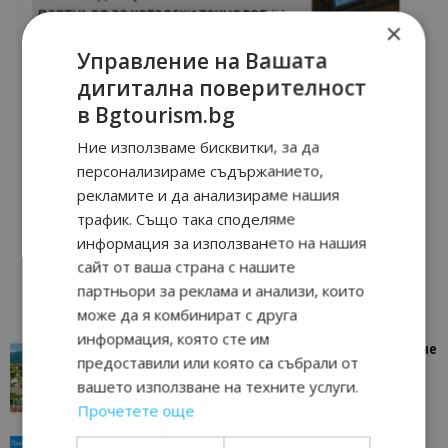
×
Управление на Вашата
дигитална поверителност
в Bgtourism.bg
Ние използваме бисквитки, за да
персонализираме съдържанието,
рекламите и да анализираме нашия
трафик. Също така споделяме
информация за използването на нашия
сайт от ваша страна с нашите
партньори за реклама и анализи, които
може да я комбинират с друга
информация, която сте им
“Пощенска картичка от…”: Петрич – Изживяване
предоставили или която са събрали от
отвъд очакваното
вашето използване на техните услуги.
11/07/2026 11:22
Петрич
Прочетете още
“Пощенска картичка от…”: Пловдив, градът на