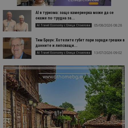
AI в туризма: защо камериерка може да се
окаже по-трудна за...
05/08/2026 08:28
AI Travel Economy с Елица Стоилова
Тим Браун: Хотелите губят пари заради грешки в
данните и липсващи...
13/07/2026 09:02
AI Travel Economy с Елица Стоилова