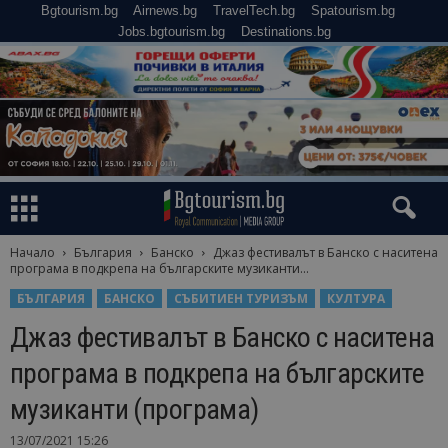
Bgtourism.bg
Airnews.bg
TravelTech.bg
Spatourism.bg
Jobs.bgtourism.bg
Destinations.bg
Начало
България
Банско
Джаз фестивалът в Банско с наситена
програма в подкрепа на българските музиканти...
БЪЛГАРИЯ
БАНСКО
СЪБИТИЕН ТУРИЗЪМ
КУЛТУРА
Джаз фестивалът в Банско с наситена
програма в подкрепа на българските
музиканти (програма)
13/07/2021 15:26