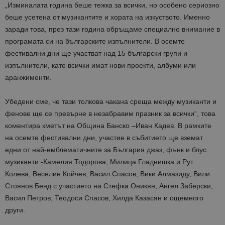
„Изминалата година беше тежка за всички, но особено сериозно
беше усетена от музикантите и хората на изкуството. Именно
заради това, през тази година обръщаме специално внимание в
програмата си на българските изпълнители. В осемте
фестивални дни ще участват над 15 български групи и
изпълнители, като всички имат нови проекти, албуми или
аранжименти.
Убедени сме, че тази толкова чакана среща между музиканти и
фенове ще се превърне в незабравим празник за всички“, това
коментира кметът на Община Банско –Иван Кадев. В рамките
на осемте фестивални дни, участие в събитието ще вземат
едни от най-емблематичните за България джаз, фънк и блус
музиканти -Камелия Тодорова, Милица Гладнишка и Рут
Колева, Веселин Койчев, Васил Спасов, Вики Алмазиду, Вили
Стоянов Бенд с участието на Стефка Оникян, Ангел Заберски,
Васил Петров, Теодоси Спасов, Хилда Казасян и ощемного
други.