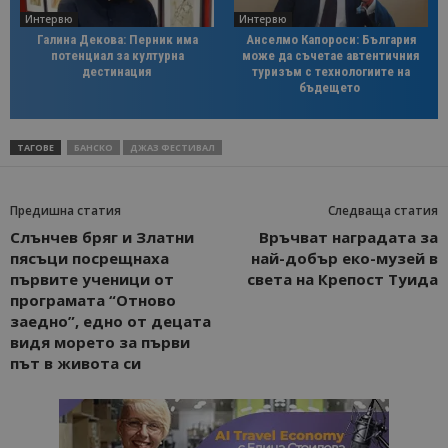
Интервю
Интервю
Галина Декова: Перник има
Анселмо Капороси: България
потенциал за културна
може да съчетае автентичния
дестинация
туризъм с технологиите на
бъдещето
ТАГОВЕ
БАНСКО
ДЖАЗ ФЕСТИВАЛ
Предишна статия
Следваща статия
Слънчев бряг и Златни
Връчват наградата за
пясъци посрещнаха
най-добър еко-музей в
първите ученици от
света на Крепост Туида
програмата “Отново
заедно”, едно от децата
видя морето за първи
път в живота си