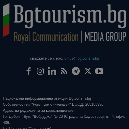
свържете се с нас:
office@bgtourism.bg
Национална информационна агенция Bgtourism.bg
Собственост на "Роял Комюникейшън" ЕООД, 205185996.
Адрес на редакцията за кореспонденция:
Гр. Добрич, бул. “Добруджа” № 28 (Сграда на Кадастъра), ет. 4, офис
406;
Гр. София, жк “Овча Купел”