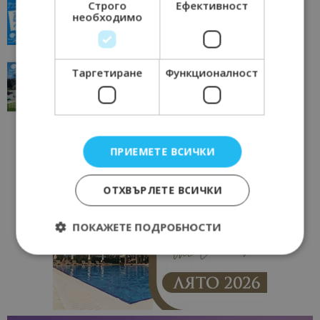
Строго
Ефективност
всички времена
необходимо
23/06/2026 10:00
Пловдив
“Пощенска картичка от…”: Перник – град на
Таргетиране
Функционалност
традициите, културата и вдъхновяващите...
17/06/2026 09:01
Перник
ПРИЕМЕТЕ ВСИЧКИ
ОТХВЪРЛЕТЕ ВСИЧКИ
ПОКАЖЕТЕ ПОДРОБНОСТИ
Строго необходимо
Ефективност
Таргетиране
Функционалност