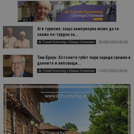
AI в туризма: защо камериерка може да се
окаже по-трудна за...
05/08/2026 08:28
AI Travel Economy с Елица Стоилова
Тим Браун: Хотелите губят пари заради грешки в
данните и липсващи...
13/07/2026 09:02
AI Travel Economy с Елица Стоилова