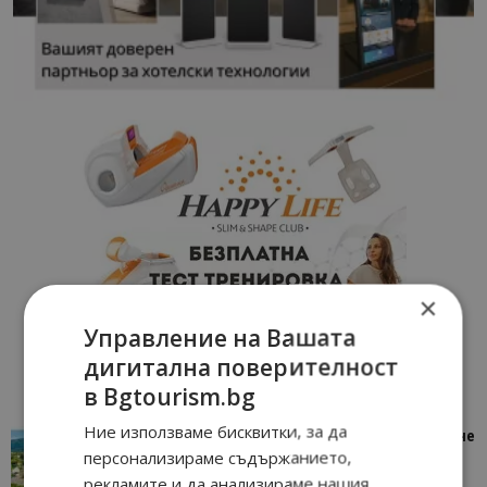
×
Управление на Вашата
дигитална поверителност
в Bgtourism.bg
Ние използваме бисквитки, за да
“Пощенска картичка от…”: Петрич – Изживяване
персонализираме съдържанието,
отвъд очакваното
рекламите и да анализираме нашия
11/07/2026 11:22
Петрич