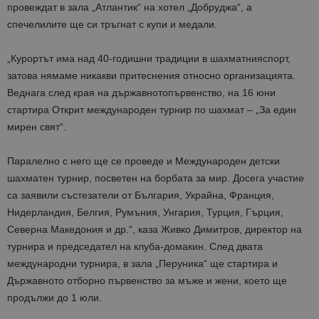
провеждат в зала „Атлантик“ на хотел „Добруджа“, а
спечелилите ще си тръгнат с купи и медали.
„Курортът има над 40-годишни традиции в шахматнияспорт,
затова нямаме никакви притеснения относно организацията.
Веднага след края на държавнотопървенство, на 16 юни
стартира Открит международен турнир по шахмат – „За един
мирен свят“.
Паралелно с него ще се проведе и
Международен детски
шахматен турнир, посветен на борбата за мир. Досега участие
са заявили състезатели от България, Украйна, Франция,
Нидерландия, Белгия, Румъния, Унгария, Турция, Гърция,
Северна Македония и др.“, каза Живко Димитров, директор на
турнира и председател на клуба-домакин. След двата
международни турнира, в зала „Перуника“ ще стартира и
Държавното отборно първенство за мъже и жени, което ще
продължи до 1 юли.