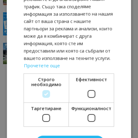
трафик. Също така споделяме
информация за използването на нашия
“Пощенска картичка от…”: Пловдив, градът на
сайт от ваша страна с нашите
всички времена
партньори за реклама и анализи, които
23/06/2026 10:00
Пловдив
може да я комбинират с друга
информация, която сте им
“Пощенска картичка от…”: Перник – град на
предоставили или която са събрали от
традициите, културата и вдъхновяващите...
вашето използване на техните услуги.
17/06/2026 09:01
Перник
Прочетете още
Строго
Ефективност
необходимо
Таргетиране
Функционалност