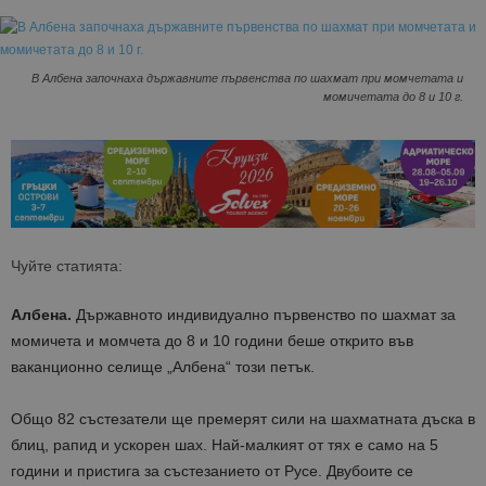
В Албена започнаха държавните първенства по шахмат при момчетата и
момичетата до 8 и 10 г.
Чуйте статията:
Албена.
Държавното индивидуално първенство по шахмат за
момичета и момчета до 8 и 10 години беше открито във
ваканционно селище „Албена“ този петък.
Общо 82 състезатели ще премерят сили на шахматната дъска в
блиц, рапид и ускорен шах. Най-малкият от тях е само на 5
години и пристига за състезанието от Русе. Двубоите се