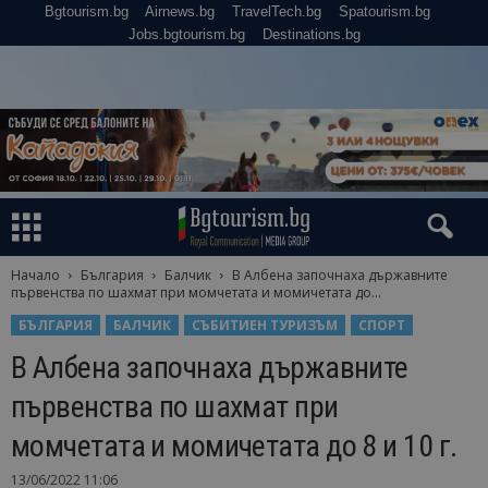
Bgtourism.bg
Airnews.bg
TravelTech.bg
Spatourism.bg
Jobs.bgtourism.bg
Destinations.bg
Начало
България
Балчик
В Албена започнаха държавните
първенства по шахмат при момчетата и момичетата до...
БЪЛГАРИЯ
БАЛЧИК
СЪБИТИЕН ТУРИЗЪМ
СПОРТ
В Албена започнаха държавните
първенства по шахмат при
момчетата и момичетата до 8 и 10 г.
13/06/2022 11:06