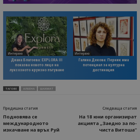
Интервю
Интервю
Диана Благоева: EXPLORA III
Галина Декова: Перник има
показва новото лице на
потенциал за културна
луксозното круизно пътуване
дестинация
ТАГОВЕ
АЛБЕНА
ШАХМАТ
Предишна статия
Следваща статия
Подновява се
На 18 юни организират
международното
акцията „Заедно за по-
изкачване на връх Руй
чиста Витоша“