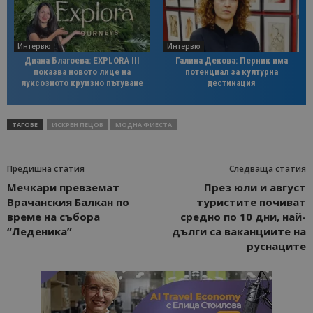
Интервю
Интервю
Диана Благоева: EXPLORA III
Галина Декова: Перник има
показва новото лице на
потенциал за културна
луксозното круизно пътуване
дестинация
ТАГОВЕ
ИСКРЕН ПЕЦОВ
МОДНА ФИЕСТА
Предишна статия
Следваща статия
Мечкари превземат
През юли и август
Врачанския Балкан по
туристите почиват
време на събора
средно по 10 дни, най-
“Леденика”
дълги са ваканциите на
руснаците