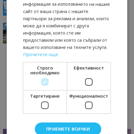
всички времена
информация за използването на нашия
23/06/2026 10:00
Пловдив
сайт от ваша страна с нашите
партньори за реклама и анализи, които
“Пощенска картичка от…”: Перник – град на
може да я комбинират с друга
традициите, културата и вдъхновяващите...
информация, която сте им
17/06/2026 09:01
Перник
предоставили или която са събрали от
вашето използване на техните услуги.
Прочетете още
Строго
Ефективност
необходимо
Таргетиране
Функционалност
ПРИЕМЕТЕ ВСИЧКИ