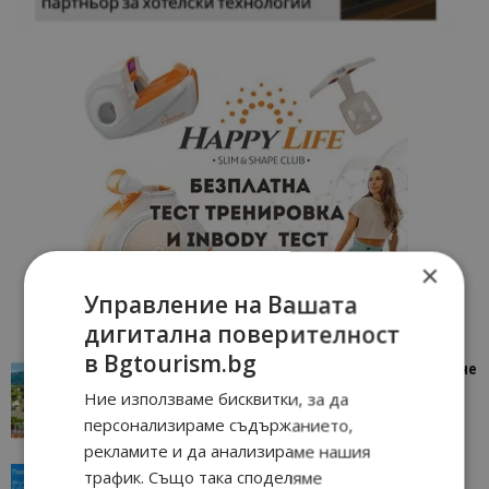
×
Управление на Вашата
дигитална поверителност
в Bgtourism.bg
“Пощенска картичка от…”: Петрич – Изживяване
отвъд очакваното
Ние използваме бисквитки, за да
11/07/2026 11:22
Петрич
персонализираме съдържанието,
рекламите и да анализираме нашия
“Пощенска картичка от…”: Пловдив, градът на
трафик. Също така споделяме