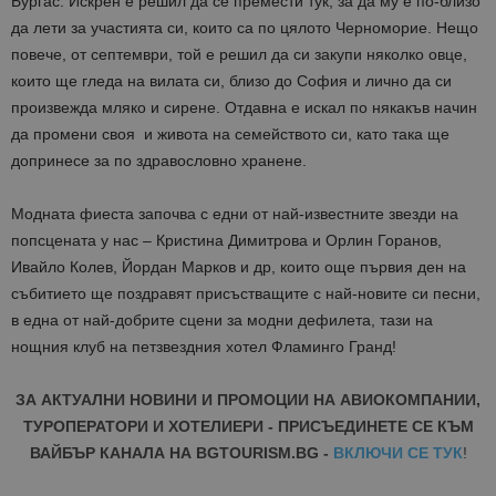
Бургас. Искрен е решил да се премести тук, за да му е по-близо
да лети за участията си, които са по цялото Черноморие. Нещо
повече, от септември, той е решил да си закупи няколко овце,
които ще гледа на вилата си, близо до София и лично да си
произвежда мляко и сирене. Отдавна е искал по някакъв начин
да промени своя и живота на семейството си, като така ще
допринесе за по здравословно хранене.
Модната фиеста започва с едни от най-известните звезди на
попсцената у нас – Кристина Димитрова и Орлин Горанов,
Ивайло Колев, Йордан Марков и др, които още първия ден на
събитието ще поздравят присъстващите с най-новите си песни,
в една от най-добрите сцени за модни дефилета, тази на
нощния клуб на петзвездния хотел Фламинго Гранд!
ЗА АКТУАЛНИ НОВИНИ И ПРОМОЦИИ НА АВИОКОМПАНИИ,
ТУРОПЕРАТОРИ И ХОТЕЛИЕРИ - ПРИСЪЕДИНЕТЕ СЕ КЪМ
ВАЙБЪР КАНАЛА НА BGTOURISM.BG -
ВКЛЮЧИ СЕ ТУК
!