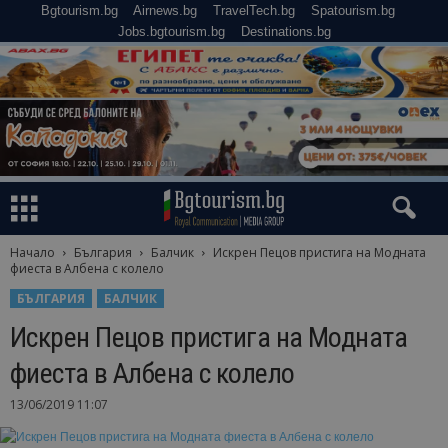
Bgtourism.bg
Airnews.bg
TravelTech.bg
Spatourism.bg
Jobs.bgtourism.bg
Destinations.bg
Начало
България
Балчик
Искрен Пецов пристига на Модната
фиеста в Албена с колело
БЪЛГАРИЯ
БАЛЧИК
Искрен Пецов пристига на Модната
фиеста в Албена с колело
13/06/2019 11:07