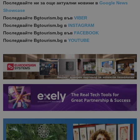
Последвайте ни за още актуални новини
в
Google News
Showcase
Последвайте
Bgtourism.bg във
VIBER
Последвайте
Bgtourism.bg в
INSTAGRAM
Последвайте
Bgtourism.bg във
FACEBOOK
Последвайте
Bgtourism.bg в
YOUTUBE