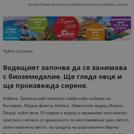
Искрен Пецов пристига на Модната фиеста в Албена с колело
Чуйте статията:
Водещият започва да се занимава
с биоземеделие. Ще гледа овце и
ще произвежда сирене.
Албена. Започна най-голямото лайфстайл събитие на
България, Модна фиеста Албена. Известният водещ Искрен
Пецов, който вече 19 години е водещ и музикален изпълнител,
пристига с колело от временното си местоживеене през лятото,
китно населено място, по средата на разстоянието Варна-