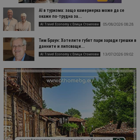
AI в туризма: защо камериерка може да се
окаже по-трудна за...
05/08/2026 08:28
AI Travel Economy с Елица Стоилова
Тим Браун: Хотелите губят пари заради грешки в
данните и липсващи...
13/07/2026 09:02
AI Travel Economy с Елица Стоилова