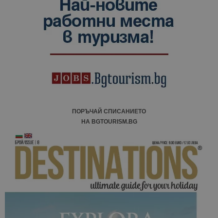
посетители
сесии и
кампании 
отчетите з
анализ на
сайтовете.
ПОРЪЧАЙ СПИСАНИЕТО
НА BGTOURISM.BG