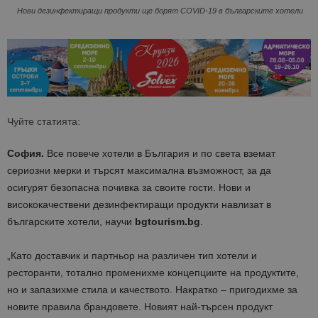
Нови дезинфектиращи продукти ще борят COVID-19 в българските хотели
Чуйте статията:
София.
Все повече хотели в България и по света вземат
сериозни мерки и търсят максимална възможност, за да
осигурят безопасна почивка за своите гости. Нови и
висококачествени дезинфектиращи продукти навлизат в
българските хотели, научи
bgtourism.bg
.
„Като доставчик и партньор на различен тип хотели и
ресторанти, тотално променихме концепциите на продуктите,
но и запазихме стила и качеството. Накратко – пригодихме за
новите правила брандовете. Новият най-търсен продукт