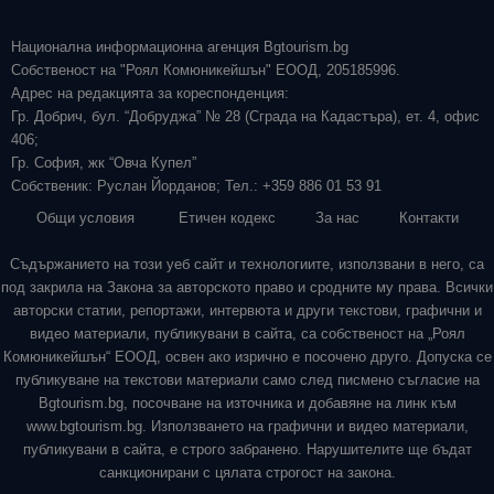
Национална информационна агенция Bgtourism.bg
Собственост на "Роял Комюникейшън" ЕООД, 205185996.
Адрес на редакцията за кореспонденция:
Гр. Добрич, бул. “Добруджа” № 28 (Сграда на Кадастъра), ет. 4, офис
406;
Гр. София, жк “Овча Купел”
Собственик: Руслан Йорданов; Тел.: +359 886 01 53 91
Общи условия
Етичен кодекс
За нас
Контакти
Съдържанието на този уеб сайт и технологиите, използвани в него, са
под закрила на Закона за авторското право и сродните му права. Всички
авторски статии, репортажи, интервюта и други текстови, графични и
видео материали, публикувани в сайта, са собственост на „Роял
Комюникейшън“ ЕООД, освен ако изрично е посочено друго. Допуска се
публикуване на текстови материали само след писмено съгласие на
Bgtourism.bg, посочване на източника и добавяне на линк към
www.bgtourism.bg. Използването на графични и видео материали,
публикувани в сайта, е строго забранено. Нарушителите ще бъдат
санкционирани с цялата строгост на закона.