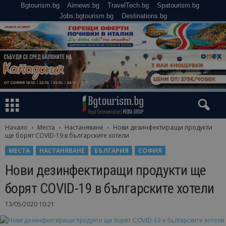
Bgtourism.bg
Airnews.bg
TravelTech.bg
Spatourism.bg
Jobs.bgtourism.bg
Destinations.bg
Начало
Места
Настаняване
Нови дезинфектиращи продукти
ще борят COVID-19 в българските хотели
МЕСТА
НАСТАНЯВАНЕ
БЪЛГАРИЯ
СОФИЯ
Нови дезинфектиращи продукти ще
борят COVID-19 в българските хотели
13/05/2020 10:21