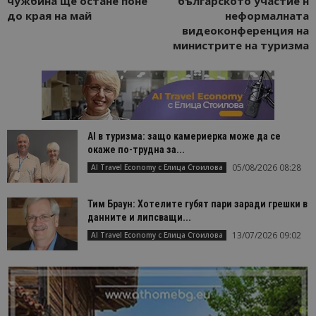
чужбина ще остане поне
българското участие н
до края на май
неформалната
видеоконференция на
министрите на туризма
AI в туризма: защо камериерка може да се
окаже по-трудна за...
05/08/2026 08:28
AI Travel Economy с Елица Стоилова
Тим Браун: Хотелите губят пари заради грешки в
данните и липсващи...
13/07/2026 09:02
AI Travel Economy с Елица Стоилова