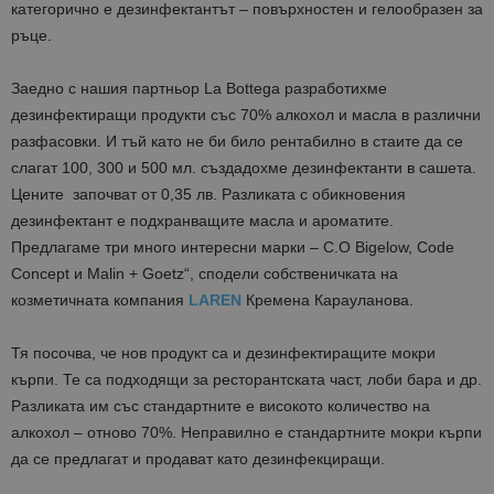
категорично е дезинфектантът – повърхностен и гелообразен за
ръце.
Заедно с нашия партньор La Bottega разработихме
дезинфектиращи продукти със 70% алкохол и масла в различни
разфасовки. И тъй като не би било рентабилно в стаите да се
слагат 100, 300 и 500 мл. създадохме дезинфектанти в сашета.
Цените започват от 0,35 лв. Разликата с обикновения
дезинфектант е подхранващите масла и ароматите.
Предлагаме три много интересни марки – C.O Bigelow, Code
Concept и Malin + Goetz“, сподели собственичката на
козметичната компания
LAREN
Кремена Карауланова.
Тя посочва, че нов продукт са и дезинфектиращите мокри
кърпи. Те са подходящи за ресторантската част, лоби бара и др.
Разликата им със стандартните е високото количество на
алкохол – отново 70%. Неправилно е стандартните мокри кърпи
да се предлагат и продават като дезинфекциращи.