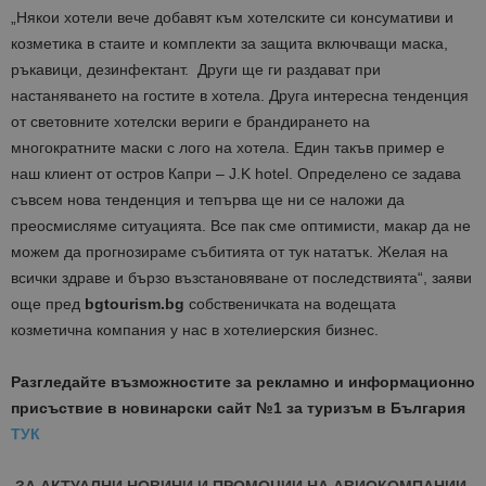
„Някои хотели вече добавят към хотелските си консумативи и
козметика в стаите и комплекти за защита включващи маска,
ръкавици, дезинфектант. Други ще ги раздават при
настаняването на гостите в хотела. Друга интересна тенденция
от световните хотелски вериги е брандирането на
многократните маски с лого на хотела. Един такъв пример е
наш клиент от остров Капри – J.K hotel. Определено се задава
съвсем нова тенденция и тепърва ще ни се наложи да
преосмисляме ситуацията. Все пак сме оптимисти, макар да не
можем да прогнозираме събитията от тук нататък. Желая на
всички здраве и бързо възстановяване от последствията“, заяви
още пред
bgtourism.bg
собственичката на водещата
козметична компания у нас в хотелиерския бизнес.
Разгледайте възможностите за рекламно и информационно
присъствие в новинарски сайт №1 за туризъм в България
ТУК