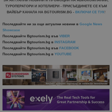
ЗА АКТУАЛНИ НОВИНИ И ПРОМОЦИИ НА АВИОКОМПАНИИ,
ТУРОПЕРАТОРИ И ХОТЕЛИЕРИ - ПРИСЪЕДИНЕТЕ СЕ КЪМ
ВАЙБЪР КАНАЛА НА BGTOURISM.BG -
ВКЛЮЧИ СЕ ТУК
!
Последвайте ни за още актуални новини
в
Google News
Showcase
Последвайте
Bgtourism.bg във
VIBER
Последвайте
Bgtourism.bg в
INSTAGRAM
Последвайте
Bgtourism.bg във
FACEBOOK
Последвайте
Bgtourism.bg в
YOUTUBE