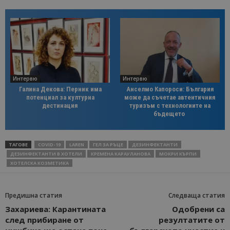
Интервю
Интервю
Галина Декова: Перник има
Анселмо Капороси: България
потенциал за културна
може да съчетае автентичния
дестинация
туризъм с технологиите на
бъдещето
ТАГОВЕ
COVID-19
LAREN
ГЕЛ ЗА РЪЦЕ
ДЕЗИНФЕКТАНТИ
ДЕЗИНФЕКТАНТИ В ХОТЕЛИ
КРЕМЕНА КАРАУЛАНОВА
МОКРИ КЪРПИ
ХОТЕЛСКА КОЗМЕТИКА
Предишна статия
Следваща статия
Захариева: Карантината
Одобрени са
след прибиране от
резултатите от