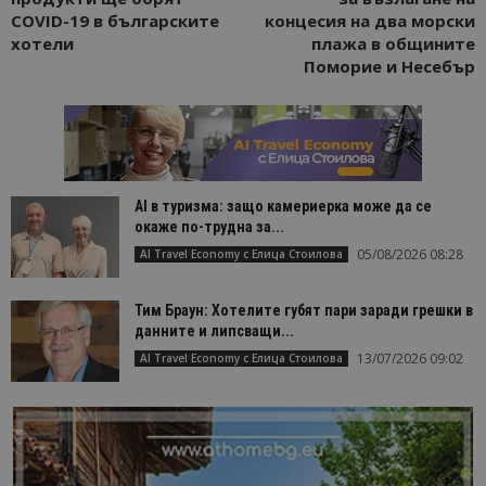
COVID-19 в българските
концесия на два морски
хотели
плажа в общините
Поморие и Несебър
AI в туризма: защо камериерка може да се
окаже по-трудна за...
05/08/2026 08:28
AI Travel Economy с Елица Стоилова
Тим Браун: Хотелите губят пари заради грешки в
данните и липсващи...
13/07/2026 09:02
AI Travel Economy с Елица Стоилова