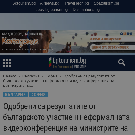
Bgtourism.bg
Airnews.bg
TravelTech.bg
Spatourism.bg
Jobs.bgtourism.bg
Destinations.bg
Начало
България
София
Одобрени са резултатите от
българското участие н неформалната видеоконференция на
министрите на...
БЪЛГАРИЯ
СОФИЯ
Одобрени са резултатите от
българското участие н неформалната
видеоконференция на министрите на