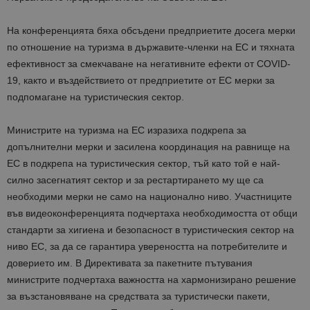
На конференцията бяха обсъдени предприетите досега мерки
по отношение на туризма в държавите-членки на ЕС и тяхната
ефективност за смекчаване на негативните ефекти от COVID-
19, както и въздействието от предприетите от ЕС мерки за
подпомагане на туристическия сектор.
Министрите на туризма на ЕС изразиха подкрепа за
допълнителни мерки и засилена координация на равнище на
ЕС в подкрепа на туристическия сектор, тъй като той е най-
силно засегнатият сектор и за рестартирането му ще са
необходими мерки не само на национално ниво. Участниците
във видеоконференцията подчертаха необходимостта от общи
стандарти за хигиена и безопасност в туристическия сектор на
ниво ЕС, за да се гарантира увереността на потребителите и
доверието им. В Директивата за пакетните пътувания
министрите подчертаха важността на хармонизирано решение
за възстановяване на средствата за туристически пакети,