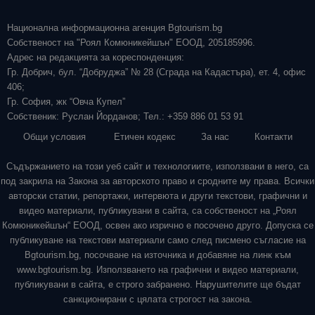
Национална информационна агенция Bgtourism.bg
Собственост на "Роял Комюникейшън" ЕООД, 205185996.
Адрес на редакцията за кореспонденция:
Гр. Добрич, бул. “Добруджа” № 28 (Сграда на Кадастъра), ет. 4, офис
406;
Гр. София, жк “Овча Купел”
Собственик: Руслан Йорданов; Тел.: +359 886 01 53 91
Общи условия
Етичен кодекс
За нас
Контакти
Съдържанието на този уеб сайт и технологиите, използвани в него, са
под закрила на Закона за авторското право и сродните му права. Всички
авторски статии, репортажи, интервюта и други текстови, графични и
видео материали, публикувани в сайта, са собственост на „Роял
Комюникейшън“ ЕООД, освен ако изрично е посочено друго. Допуска се
публикуване на текстови материали само след писмено съгласие на
Bgtourism.bg, посочване на източника и добавяне на линк към
www.bgtourism.bg. Използването на графични и видео материали,
публикувани в сайта, е строго забранено. Нарушителите ще бъдат
санкционирани с цялата строгост на закона.