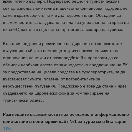
включително ваучери. Подчертано беше, че туристическият
сектор изисква значителна и адекватна финансова подкрепа не
само в краткосрочен, но и в дългосрочен план. Обсъдени са
възможностите за създаване на план за управление на кризи на
ниво ЕС, както и за цялостна стратегия за сектора на туризма.
България подкрепи ревизиране на Директивата за пакетните
пътувания, тъй като настоящата криза показа наличието на
ограничения на някои от разпоредбите й и предложи да се
обмисли необходимостта от законодателно предложение на ЕК
за предоставяне на целеви средства на туроператорите, за да
възстановят сумите, платени от потребителите за
неосъществени пътувания. Предложено е това да стане и чрез
създаването на Европейски фонд за компенсиране на
туристически бизнес.
Разгледайте възможностите за рекламно и информационно
присъствие в новинарски сайт №1 за туризъм в България
ТУК