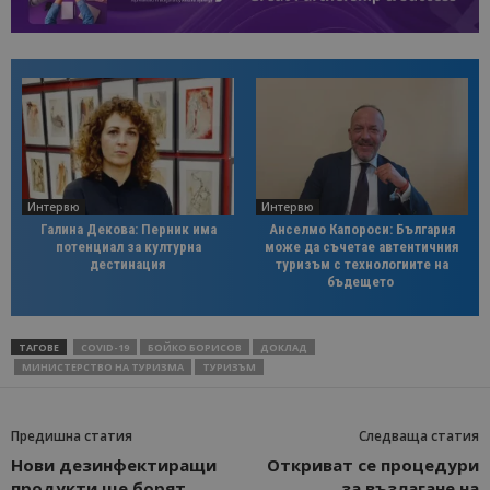
Интервю
Интервю
Галина Декова: Перник има
Анселмо Капороси: България
потенциал за културна
може да съчетае автентичния
дестинация
туризъм с технологиите на
бъдещето
ТАГОВЕ
COVID-19
БОЙКО БОРИСОВ
ДОКЛАД
МИНИСТЕРСТВО НА ТУРИЗМА
ТУРИЗЪМ
Предишна статия
Следваща статия
Нови дезинфектиращи
Откриват се процедури
продукти ще борят
за възлагане на