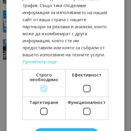
трафик. Също така споделяме
информация за използването на нашия
“Пощенска картичка от…”: Пловдив, градът на
всички времена
сайт от ваша страна с нашите
партньори за реклама и анализи, които
23/06/2026 10:00
Пловдив
може да я комбинират с друга
информация, която сте им
“Пощенска картичка от…”: Перник – град на
традициите, културата и вдъхновяващите...
предоставили или която са събрали от
вашето използване на техните услуги.
17/06/2026 09:01
Перник
Прочетете още
Строго
Ефективност
необходимо
Таргетиране
Функционалност