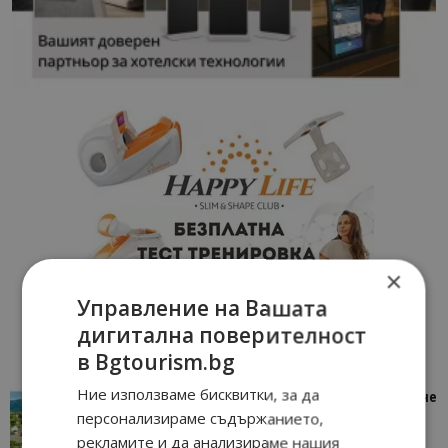
×
Управление на Вашата
дигитална поверителност
в Bgtourism.bg
Ние използваме бисквитки, за да
“Пощенска картичка от…”: Петрич – Изживяване
отвъд очакваното
персонализираме съдържанието,
рекламите и да анализираме нашия
11/07/2026 11:22
Петрич