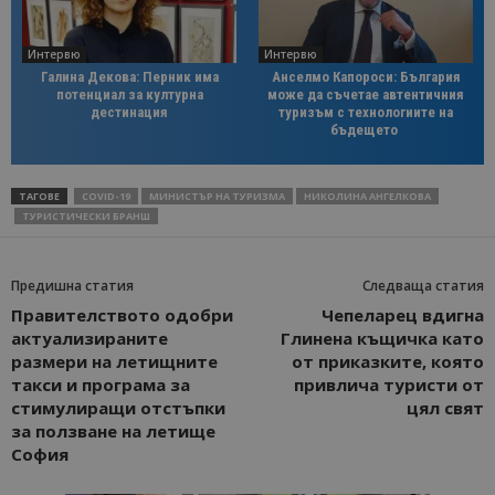
Интервю
Интервю
Галина Декова: Перник има
Анселмо Капороси: България
потенциал за културна
може да съчетае автентичния
дестинация
туризъм с технологиите на
бъдещето
ТАГОВЕ
COVID-19
МИНИСТЪР НА ТУРИЗМА
НИКОЛИНА АНГЕЛКОВА
ТУРИСТИЧЕСКИ БРАНШ
Предишна статия
Следваща статия
Правителството одобри
Чепеларец вдигна
актуализираните
Глинена къщичка като
размери на летищните
от приказките, която
такси и програма за
привлича туристи от
стимулиращи отстъпки
цял свят
за ползване на летище
София