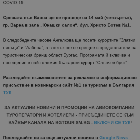
COVID-19.
Срещата във Варна ще се проведе на 14 май (четвъртък),
гр. Варна в зала „Юнашки салон“, бул. Христо Ботев №1.
В следобедните часове Ангелкова ще посети курортите “Златни
пясъци” и “Албена”, а в петък ще се срещне с представители на
туристическия бранш област Бургас. Програмата й включва и
посещение в най-големия български курорт “Слънчев бряг”.
Разгледайте възможностите за рекламно и информационно
присъствие в новинарски сайт №1 за туризъм в България
ТУК
ЗА АКТУАЛНИ НОВИНИ И ПРОМОЦИИ НА АВИОКОМПАНИИ,
ТУРОПЕРАТОРИ И ХОТЕЛИЕРИ - ПРИСЪЕДИНЕТЕ СЕ КЪМ
ВАЙБЪР КАНАЛА НА BGTOURISM.BG -
ВКЛЮЧИ СЕ ТУК
!
Последвайте ни за още актуални новини
в
Google News