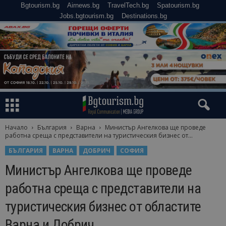
Bgtourism.bg
Airnews.bg
TravelTech.bg
Spatourism.bg
Jobs.bgtourism.bg
Destinations.bg
Начало
България
Варна
Министър Ангелкова ще проведе
работнa срещa с представители на туристическия бизнес от...
БЪЛГАРИЯ
ВАРНА
ДОБРИЧ
СОФИЯ
Министър Ангелкова ще проведе
работнa срещa с представители на
туристическия бизнес от областите
Варна и Добрич