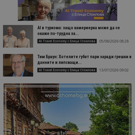
AI в туризма: защо камериерка може да се
окаже по-трудна за...
05/08/2026 08:28
AI Travel Economy с Елица Стоилова
Тим Браун: Хотелите губят пари заради грешки в
данните и липсващи...
13/07/2026 09:02
AI Travel Economy с Елица Стоилова