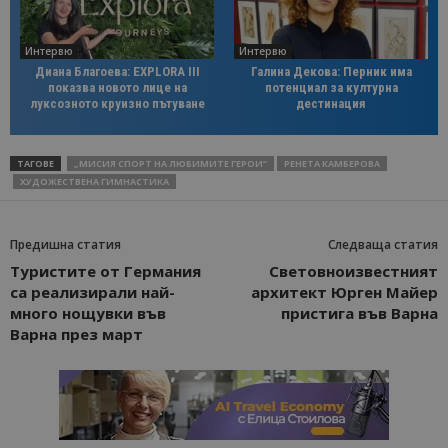
Интервю
Интервю
Диана Благоева: EXPLORA III
Галина Декова: Перник има
показва новото лице на
потенциал за културна
луксозното круизно пътуване
дестинация
ТАГОВЕ
„МИСИЯ СПОРТ НА ЛЮБИМИТЕ ГЕРОИ“
РЕНЕТА КАМБЕРОВА
ХУДОЖЕСТВЕНА ГИМНАСТИКА
Предишна статия
Следваща статия
Туристите от Германия
Световноизвестният
са реализирали най-
архитект Юрген Майер
много нощувки във
пристига във Варна
Варна през март