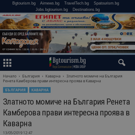
Bgtourism.bg
Airnews.bg
TravelTech.bg
Spatourism.bg
Jobs.bgtourism.bg
Destinations.bg
Начало
България
Каварна
Златното момиче на България
Ренета Камберова прави интересна проява в Каварна
БЪЛГАРИЯ
КАВАРНА
Златното момиче на България Ренета
Камберова прави интересна проява в
Каварна
13/05/2019 12:47