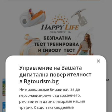
×
Управление на Вашата
дигитална поверителност
в Bgtourism.bg
“Пощенска картичка от…”: Петрич – Изживяване
отвъд очакваното
Ние използваме бисквитки, за да
11/07/2026 11:22
Петрич
персонализираме съдържанието,
рекламите и да анализираме нашия
“Пощенска картичка от…”: Пловдив, градът на
трафик. Също така споделяме
всички времена