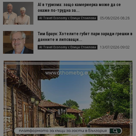
AI в туризма: защо камериерка може да се
окаже по-трудна за...
05/08/2026 08:28
AI Travel Economy с Елица Стоилова
Тим Браун: Хотелите губят пари заради грешки в
данните и липсващи...
13/07/2026 09:02
AI Travel Economy с Елица Стоилова