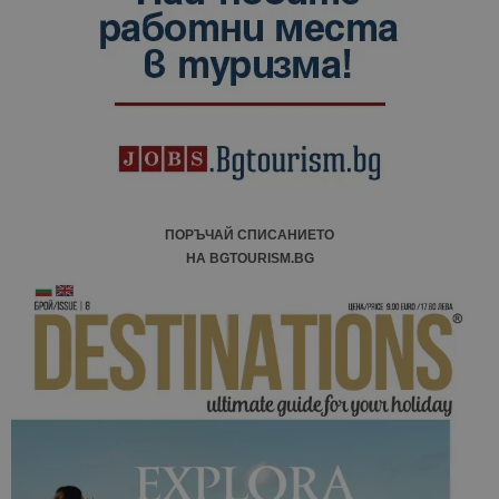
посетители
сесии и
кампании 
отчетите з
анализ на
сайтовете.
ПОРЪЧАЙ СПИСАНИЕТО
НА BGTOURISM.BG