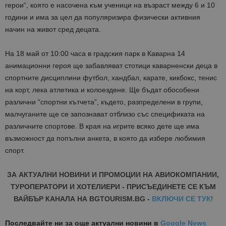
герои“, която е насочена към ученици на възраст между 6 и 10
години и има за цел да популяризира физически активния
начин на живот сред децата.
На 18 май от 10:00 часа в градския парк в Каварна 14
анимационни геро
я ще забавляват стотици каварненски деца в
спортните дисциплини футбол, хандбал, карате, кикбокс, тенис
на корт, лека атлетика и колоездене. Ще бъдат обособени
различни “спортни кътчета”, където, разпределени в групи,
малчуганите ще се запознават отблизо със спецификата на
различните спортове. В края на игрите всяко дете ще има
възможност да попълни анкета, в която да избере любимия
спорт.
ЗА АКТУАЛНИ НОВИНИ И ПРОМОЦИИ НА АВИОКОМПАНИИ,
ТУРОПЕРАТОРИ И ХОТЕЛИЕРИ - ПРИСЪЕДИНЕТЕ СЕ КЪМ
ВАЙБЪР КАНАЛА НА BGTOURISM.BG -
ВКЛЮЧИ СЕ ТУК
!
Последвайте ни за още актуални новини
в
Google News