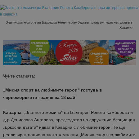
Златното момиче на България Ренета Камберова прави интересна проява в
Каварна
Чуйте статията:
„Мисия спорт на любимите герои“ гостува в
черноморското градче на 18 май
Каварна
. „Златното момиче“ на България Ренета Камберова и
д-р Денислава Ангелова, председател на сдружение Асоциация
„Докосни дъгата“ идват в Каварна с любимите герои. Те ще
реализират националната кампания „Мисия спорт на любимите