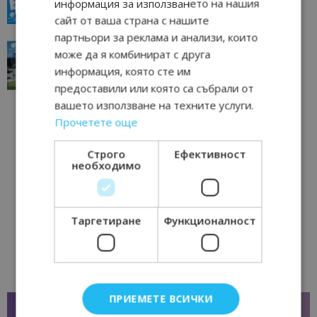
информация за използването на нашия
23/06/2026 10:00
Пловдив
сайт от ваша страна с нашите
партньори за реклама и анализи, които
“Пощенска картичка от…”: Перник – град на
може да я комбинират с друга
традициите, културата и вдъхновяващите...
информация, която сте им
17/06/2026 09:01
Перник
предоставили или която са събрали от
вашето използване на техните услуги.
Прочетете още
Строго
Ефективност
необходимо
Таргетиране
Функционалност
ПРИЕМЕТЕ ВСИЧКИ