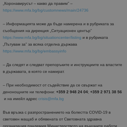
„Коронавирусът – какво да правим” –
https://www.mfa.bg/bg/customnews/main/24736
– Информацията може да бъде намерена и в рубриката за
съобщения на дирекция „Ситуационен център”
https://www.mfa.bg/bg/situationcenter/listing
и в рубриката
„Пътувам за” за всяка отделна държава
https://www.mfa.bg/bg/embassyinfo
– Да следят и следват препоръките и инструкциите на властите
в държавата, в която се намират.
– При необходимост от съдействие да се свържат на
денонощните ни телефони:
+359 2 948 24 04
;
+359 2 971 38 56
и на имейл адрес
crisis@mfa.bg
Във връзка с разпространението на болестта COVID-19 в
световен мащаб и обявената от Световната здравна
организация пандемия Министерството на външните работи