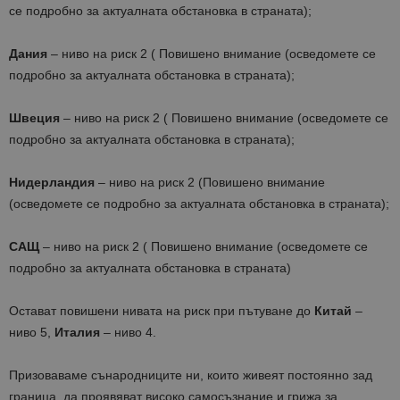
се подробно за актуалната обстановка в страната);
Дания
– ниво на риск 2 ( Повишено внимание (осведомете се
подробно за актуалната обстановка в страната);
Швеция
– ниво на риск 2 ( Повишено внимание (осведомете се
подробно за актуалната обстановка в страната);
Нидерландия
– ниво на риск 2 (Повишено внимание
(осведомете се подробно за актуалната обстановка в страната);
САЩ
– ниво на риск 2 ( Повишено внимание (осведомете се
подробно за актуалната обстановка в страната)
Остават повишени нивата на риск при пътуване до
Китай
–
ниво 5,
Италия
– ниво 4.
Призоваваме сънародниците ни, които живеят постоянно зад
граница, да проявяват високо самосъзнание и грижа за