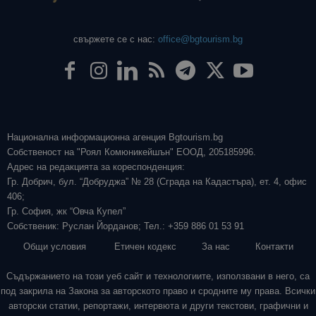
свържете се с нас:
office@bgtourism.bg
Национална информационна агенция Bgtourism.bg
Собственост на "Роял Комюникейшън" ЕООД, 205185996.
Адрес на редакцията за кореспонденция:
Гр. Добрич, бул. “Добруджа” № 28 (Сграда на Кадастъра), ет. 4, офис
406;
Гр. София, жк “Овча Купел”
Собственик: Руслан Йорданов; Тел.: +359 886 01 53 91
Общи условия
Етичен кодекс
За нас
Контакти
Съдържанието на този уеб сайт и технологиите, използвани в него, са
под закрила на Закона за авторското право и сродните му права. Всички
авторски статии, репортажи, интервюта и други текстови, графични и