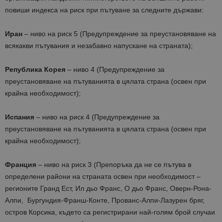
повиши индекса на риск при пътуване за следните държави:
Иран
– ниво на риск 5 (Предупреждение за преустановяване на
всякакви пътувания и незабавно напускане на страната);
Република Корея
– ниво 4 (Предупреждение за
преустановяване на пътуванията в цялата страна (освен при
крайна необходимост);
Испания
– ниво на риск 4 (Предупреждение за
преустановяване на пътуванията в цялата страна (освен при
крайна необходимост);
Франция
– ниво на риск 3 (Препоръка да не се пътува в
определени райони на страната освен при необходимост –
регионите Гранд Ест, Ил дьо Франс, О дьо Франс, Оверн-Рона-
Алпи, Бургундия-Франш-Конте, Прованс-Алпи-Лазурен бряг,
остров Корсика, където са регистрирани най-голям брой случаи