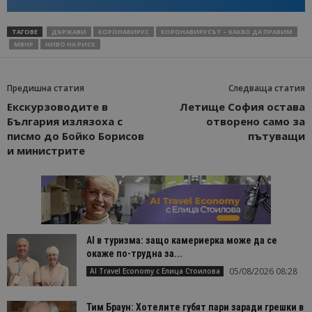
ТАГОВЕ
ДЪРЖАВИ
КОРОНАВИРУС
КОРОНАВИРУСЪТ – КАКВО ДА ПРАВИМ
МВНР
НИВО НА РИСК
Предишна статия
Следваща статия
Екскурзоводите в
Летище София остава
България излязоха с
отворено само за
писмо до Бойко Борисов
пътуващи
и министрите
AI в туризма: защо камериерка може да се
окаже по-трудна за...
05/08/2026 08:28
AI Travel Economy с Елица Стоилова
Тим Браун: Хотелите губят пари заради грешки в