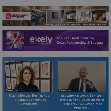
Интервю
Интервю
Галина Декова: Перник има
Анселмо Капороси: България
потенциал за културна
може да съчетае автентичния
дестинация
туризъм с технологиите на
бъдещето