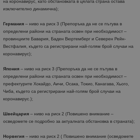
на коронавирус, като обстановката в цялата страна остава
изключително динамична);
Германия
– ниво на риск 3 (Препоръка да не се пътува в
определени райони на страната освен при необходимост –
провинциите Бавария, Баден Вюртемберг и Северен Рейн-
Вестфалия, където са регистрирани най-голям брой случаи на
коронавирус);
Япония
– ниво на риск 3 (Препоръка да не се пътува в
определени райони на страната освен при необходимост –
префектурите Хокайдо, Аичи, Осака, Токио, Канагава, Хього,
Чиба, където са регистрирани най-голям брой случаи на
коронавирус.);
Швейцария
– ниво на риск 2 (Повишено внимание –
осведомете се подробно за актуалната обстановка в страната);
Норвегия
– ниво на риск 2 ( Повишено внимание (осведомете