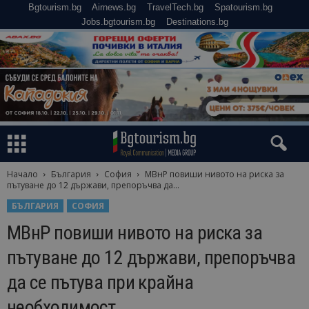
Bgtourism.bg
Airnews.bg
TravelTech.bg
Spatourism.bg
Jobs.bgtourism.bg
Destinations.bg
Начало
България
София
МВнР повиши нивото на риска за
пътуване до 12 държави, препоръчва да...
БЪЛГАРИЯ
СОФИЯ
МВнР повиши нивото на риска за
пътуване до 12 държави, препоръчва
да се пътува при крайна
необходимост