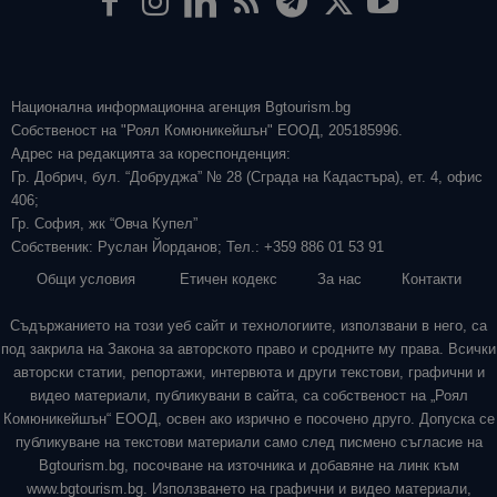
Национална информационна агенция Bgtourism.bg
Собственост на "Роял Комюникейшън" ЕООД, 205185996.
Адрес на редакцията за кореспонденция:
Гр. Добрич, бул. “Добруджа” № 28 (Сграда на Кадастъра), ет. 4, офис
406;
Гр. София, жк “Овча Купел”
Собственик: Руслан Йорданов; Тел.: +359 886 01 53 91
Общи условия
Етичен кодекс
За нас
Контакти
Съдържанието на този уеб сайт и технологиите, използвани в него, са
под закрила на Закона за авторското право и сродните му права. Всички
авторски статии, репортажи, интервюта и други текстови, графични и
видео материали, публикувани в сайта, са собственост на „Роял
Комюникейшън“ ЕООД, освен ако изрично е посочено друго. Допуска се
публикуване на текстови материали само след писмено съгласие на
Bgtourism.bg, посочване на източника и добавяне на линк към
www.bgtourism.bg. Използването на графични и видео материали,