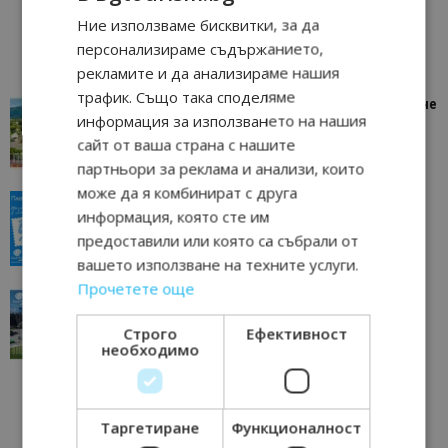
Ние използваме бисквитки, за да
персонализираме съдържанието,
рекламите и да анализираме нашия
трафик. Също така споделяме
“Пощенска картичка от…”: Петрич – Изживяване
информация за използването на нашия
отвъд очакваното
сайт от ваша страна с нашите
11/07/2026 11:22
Петрич
партньори за реклама и анализи, които
може да я комбинират с друга
“Пощенска картичка от…”: Пловдив, градът на
информация, която сте им
всички времена
предоставили или която са събрали от
23/06/2026 10:00
Пловдив
вашето използване на техните услуги.
Прочетете още
“Пощенска картичка от…”: Перник – град на
традициите, културата и вдъхновяващите...
Строго
Ефективност
17/06/2026 09:01
Перник
необходимо
Таргетиране
Функционалност