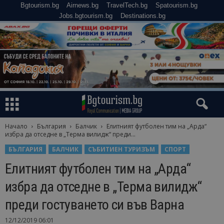
Bgtourism.bg
Airnews.bg
TravelTech.bg
Spatourism.bg
Jobs.bgtourism.bg
Destinations.bg
Начало
България
Балчик
Елитният футболен тим на „Арда“
избра да отседне в „Терма вилидж“ преди...
БЪЛГАРИЯ
БАЛЧИК
СЪБИТИЕН ТУРИЗЪМ
СПОРТ
Елитният футболен тим на „Арда“
избра да отседне в „Терма вилидж“
преди гостуването си във Варна
12/12/2019 06:01