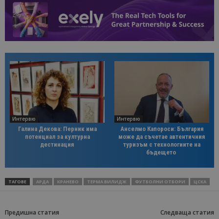
Интервю
Интервю
Галина Декова: Перник има
Анселмо Капороси: България
потенциал за културна
може да съчетае автентичния
дестинация
туризъм с технологиите на
бъдещето
ТАГОВЕ
АРДА
КРАНЕВО
ТЕРМА ВИЛИДЖ
ФУТБОЛНИ ОТБОРИ
ЦСКА
Предишна статия
Следваща статия