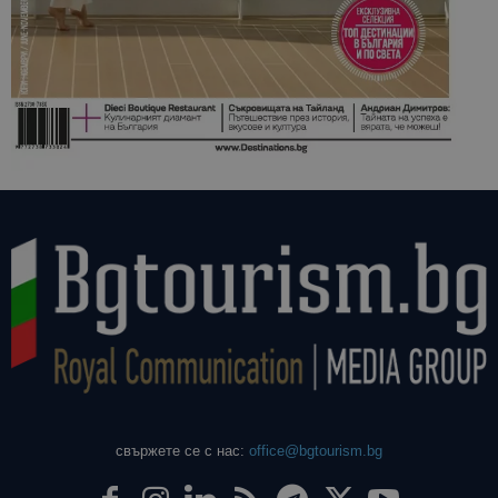
свържете се с нас:
office@bgtourism.bg