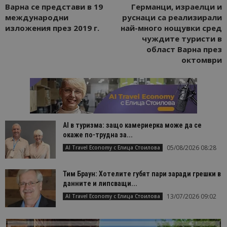
Варна се представи в 19
Германци, израелци и
международни
руснаци са реализирали
изложения през 2019 г.
най-много нощувки сред
чуждите туристи в
област Варна през
октомври
AI в туризма: защо камериерка може да се
окаже по-трудна за...
05/08/2026 08:28
AI Travel Economy с Елица Стоилова
Тим Браун: Хотелите губят пари заради грешки в
данните и липсващи...
13/07/2026 09:02
AI Travel Economy с Елица Стоилова