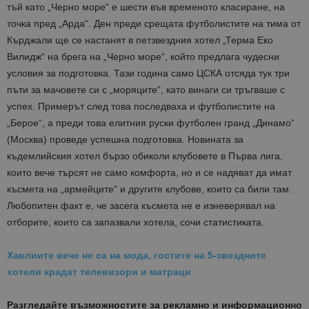
тъй като „Черно море“ е шести във временото класиране, на
точка пред „Арда“. Ден преди срещата футболистите на тима от
Кърджали ще се настанят в петзвездния хотел „Терма Еко
Вилидж“ на брега на „Черно море“, който предлага чудесни
условия за подготовка. Тази година само ЦСКА отсяда тук три
пъти за мачовете си с „моряците“, като винаги си тръгваше с
успех. Примерът след това последваха и футболистите на
„Берое“, а преди това елитния руски футболен гранд „Динамо“
(Москва) проведе успешна подготовка. Новината за
къдемлийския хотел бързо обиколи клубовете в Първа лига,
които вече търсят не само комфорта, но и се надяват да имат
късмета на „армейците“ и другите клубове, които са били там.
Любопитен факт е, че засега късмета не е изневерявал на
отборите, които са запазвали хотела, сочи статистиката.
Хавлиите вече не са на мода, гостите на 5-звездните
хотели крадат телевизори и матраци
Разгледайте възможностите за рекламно и информационно