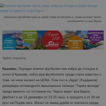
Елитният футболен тим на „Арда“ избра да отседне в „Терма вилидж“ преди
гостуването си във Варна
Чуйте статията:
Кранево.
Пореден елитен футболен тим избра да отседне в
хотел в Кранево, който във футболните среди стана известен с
това, че носи късмет на ЦСКА. Този път и „Арда“ (Кърджали)
резервира петзвездното ваканционно селище “Терма вилидж”
преди важното си гостуване на “Черно море” във Варна.
Двубоят е на 14 декември от 14.15 часа, а срещата е от 20-ия
кръг на Първа лига. Мачът се явява дерби от златната среда,