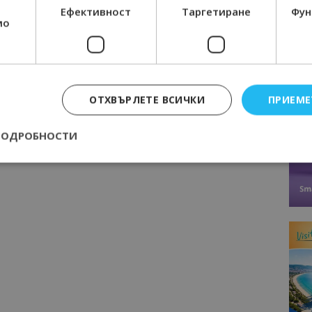
Ефективност
Таргетиране
Фун
мо
ОТХВЪРЛЕТЕ ВСИЧКИ
ПРИЕМЕ
ПОДРОБНОСТИ
Строго необходимо
Ефективност
Таргетиране
Функционалност
е бисквитки позволяват основната функционалност на уебсайта, като потребит
нта. Уебсайтът не може да се използва правилно без строго необходими бискви
Доставчик
/
Валиден
Описание
Домейн
до
epted
lisandraramos.com
7 дни
Тази бисквитка се използва, за да зап
bgtourism.bg
на потребителя за използването на бис