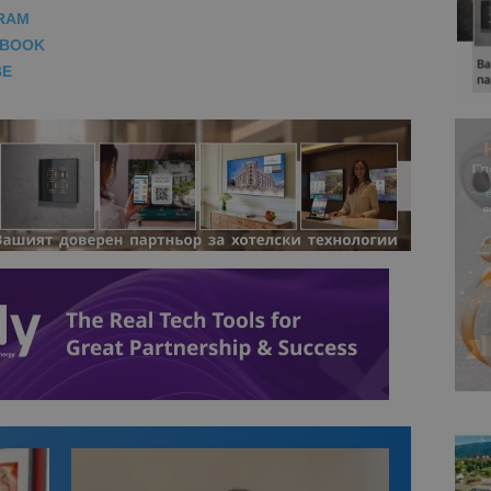
RAM
EBOOK
BE