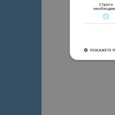
Строго
необходи
ПОКАЖЕТЕ 
Строго необходимит
управление на акау
Име
cookie_notice_acc