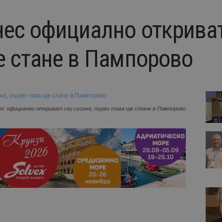
нес официално откриват
е стане в Пампорово
ес официално откриват ски сезона, първо това ще стане в Пампорово