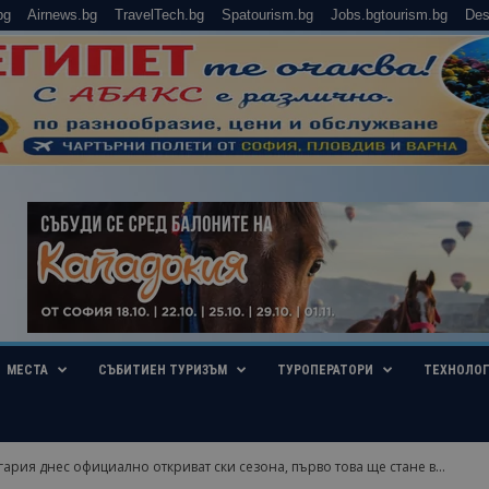
bg
Airnews.bg
TravelTech.bg
Spatourism.bg
Jobs.bgtourism.bg
Des
МЕСТА
СЪБИТИЕН ТУРИЗЪМ
ТУРОПЕРАТОРИ
ТЕХНОЛО
гария днес официално откриват ски сезона, първо това ще стане в...