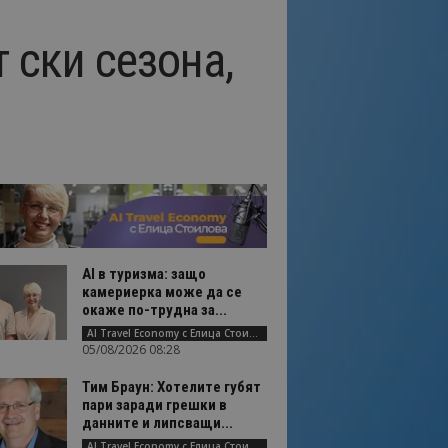
 ски сезона,
AI в туризма: защо
камериерка може да се
окаже по-трудна за...
AI Travel Economy с Елица Стоилова
05/08/2026 08:28
Тим Браун: Хотелите губят
пари заради грешки в
данните и липсващи...
AI Travel Economy с Елица Стоилова