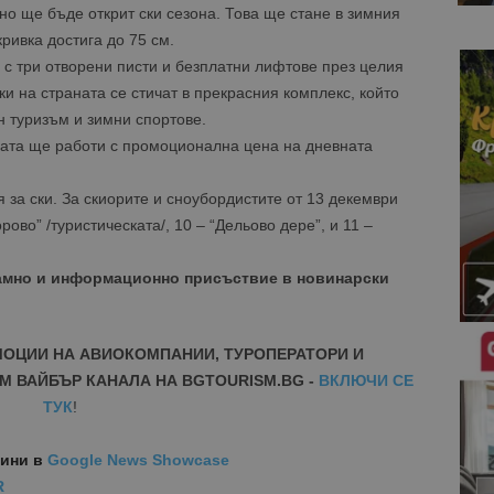
о ще бъде открит ски сезона. Това ще стане в зимния
ривка достига до 75 см.
с три отворени писти и безплатни лифтове през целия
ки на страната се стичат в прекрасния комплекс, който
 туризъм и зимни спортове.
оната ще работи с промоционална цена на дневната
за ски. За скиорите и сноубордистите от 13 декември
ово” /туристическата/, 10 – “Дельово дере”, и 11 –
амно и информационно присъствие в новинарски
МОЦИИ НА АВИОКОМПАНИИ, ТУРОПЕРАТОРИ И
М ВАЙБЪР КАНАЛА НА BGTOURISM.BG -
ВКЛЮЧИ СЕ
ТУК
!
вини
в
Google News Showcase
R