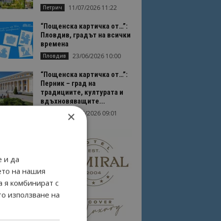
11/07/2026 11:22
Петрич
“Пощенска картичка от…”:
Пловдив, градът на всички
времена
23/06/2026 10:00
Пловдив
“Пощенска картичка от…”:
Перник – град на
традициите, културата и
вдъхновяващите...
×
17/06/2026 09:01
Перник
 и да
ето на нашия
а я комбинират с
то използване на