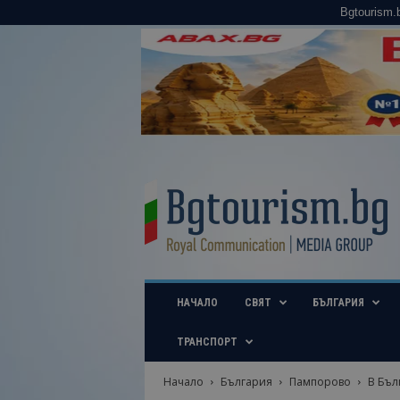
Bgtourism.
B
g
t
o
u
r
i
НАЧАЛО
СВЯТ
БЪЛГАРИЯ
s
m
.
ТРАНСПОРТ
b
g
Начало
България
Пампорово
В Бъл
–