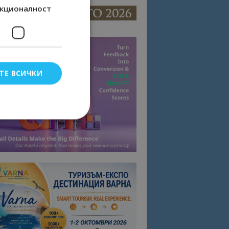
кционалност
ТЕ ВСИЧКИ
елско влизане и
тки.
омните съгласието
квитки на сайта.