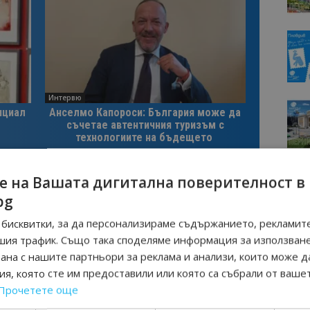
Интервю
нциал
Анселмо Капороси: България може да
съчетае автентичния туризъм с
технологиите на бъдещето
е на Вашата дигитална поверителност в
КИ СЕЗОН
bg
бисквитки, за да персонализираме съдържанието, рекламите
шия трафик. Също така споделяме информация за използван
Следваща статия
рана с нашите партньори за реклама и анализи, които може д
a
Марк Жирардели гостува в община
уси,
Банско
я, която сте им предоставили или която са събрали от ваше
а е
Прочетете още