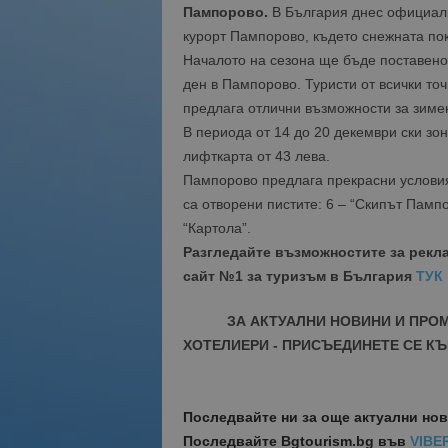
Пампорово.
В България днес официалн
курорт Пампорово, където снежната пок
Началото на сезона ще бъде поставено 
ден в Пампорово. Туристи от всички точ
предлага отлични възможности за зимен
В периода от 14 до 20 декември ски з
лифткарта от 43 лева.
Пампорово предлага прекрасни условия 
са отворени пистите: 6 – “Скипът Пампор
“Картола”.
Разгледайте възможностите за рекл
сайт №1 за туризъм в България
ТУК
ЗА АКТУАЛНИ НОВИНИ И ПРО
ХОТЕЛИЕРИ - ПРИСЪЕДИНЕТЕ СЕ КЪ
Последвайте ни за още актуални но
Последвайте
Bgtourism.bg във
VIBE