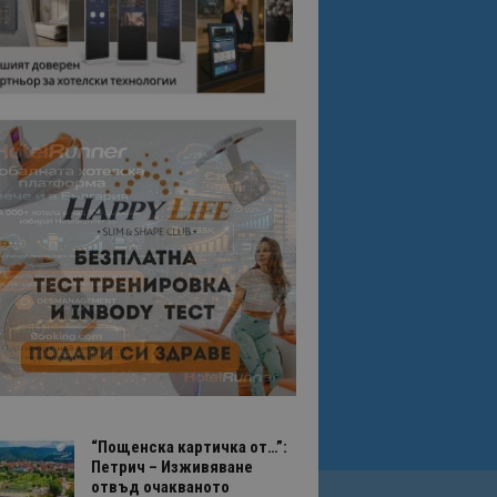
“Пощенска картичка от…”:
Петрич – Изживяване
отвъд очакваното