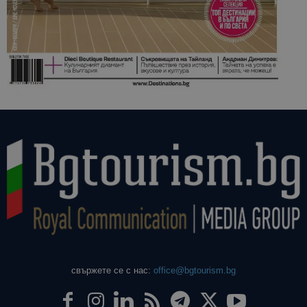
свържете се с нас:
office@bgtourism.bg