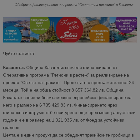
Одобриха финансирането на проекта “Светът на траките” в Казанлък
Чуйте статията:
Казанлък.
Община Казанлък спечели финансиране от
Оперативна програма “Региони в растеж” за реализиране на
проекта “Светът на траките”. Проектът е с продължителност 24
месеца. Той е на обща стойност 8 657 364,82 лв. Община
Казанлък спечели безмъзмездно европейско финансиране за
него в размер на 6 735 429,83 лв. Финансирането чрез
финансов инструмент бе осигурено още през месец август тази
година и е в размер на 1 921 935 лв. от Фонд за устойчиви
градове.
Целта е в един продукт да се обединят тракийските гробници в