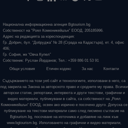
Национална информационна агенция Bgtourism.bg
Собственост на "Роял Комюникейшън" ЕООД, 205185996.
Адрес на редакцията за кореспонденция:
Гр. Добрич, бул. “Добруджа” № 28 (Сграда на Кадастъра), ет. 4, офис
406;
Гр. София, жк “Овча Купел”
Собственик: Руслан Йорданов; Тел.: +359 886 01 53 91
Общи условия
Етичен кодекс
За нас
Контакти
Съдържанието на този уеб сайт и технологиите, използвани в него, са
под закрила на Закона за авторското право и сродните му права. Всички
авторски статии, репортажи, интервюта и други текстови, графични и
видео материали, публикувани в сайта, са собственост на „Роял
Комюникейшън“ ЕООД, освен ако изрично е посочено друго. Допуска се
публикуване на текстови материали само след писмено съгласие на
Bgtourism.bg, посочване на източника и добавяне на линк към
www.bgtourism.bg. Използването на графични и видео материали,