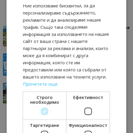
Ние използваме бисквитки, за да
персонализираме съдържанието,
рекламите и да анализираме нашия
трафик. Също така споделяме
“Пощенска картичка от…”: Петрич – Изживяване
отвъд очакваното
информация за използването на нашия
сайт от ваша страна с нашите
11/07/2026 11:22
Петрич
партньори за реклама и анализи, които
може да я комбинират с друга
“Пощенска картичка от…”: Пловдив, градът на
всички времена
информация, която сте им
предоставили или която са събрали от
23/06/2026 10:00
Пловдив
вашето използване на техните услуги.
Прочетете още
“Пощенска картичка от…”: Перник – град на
традициите, културата и вдъхновяващите...
Строго
Ефективност
17/06/2026 09:01
Перник
необходимо
Таргетиране
Функционалност