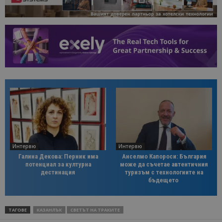
Интервю
Интервю
Галина Декова: Перник има
Анселмо Капороси: България
потенциал за културна
може да съчетае автентичния
дестинация
туризъм с технологиите на
бъдещето
ТАГОВЕ
КАЗАНЛЪК
СВЕТЪТ НА ТРАКИТЕ