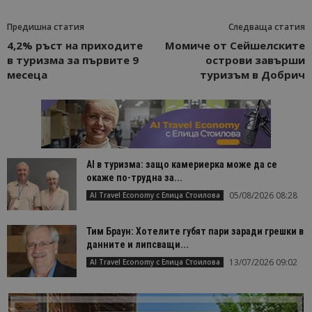
Предишна статия
Следваща статия
4,2% ръст на приходите
Момиче от Сейшелските
в туризма за първите 9
острови завърши
месеца
туризъм в Добрич
AI в туризма: защо камериерка може да се
окаже по-трудна за...
05/08/2026 08:28
AI Travel Economy с Елица Стоилова
Тим Браун: Хотелите губят пари заради грешки в
данните и липсващи...
13/07/2026 09:02
AI Travel Economy с Елица Стоилова