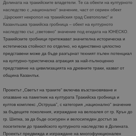
Долината на тракийските владетели. Те са обекти на културното
наследство с „национално“ значение, част от сериен обект
„Царският некропол на тракийския град Севтополис“ и
Казанлъшка тракийска гробница – обект на културното
наследство със „световно“ значение под егидата на ЮНЕСКО.
Тракийските гробници притежават значителна историческа и
естетическа стойност по отделно, но единствено цялостно
представени може да бъде разгърнат техният пълен потенциал
на културно-туристическа атракция за най-пълноценно
представяне на цивилизацията на древните траки, казват от
община Казанлък.
Проектът „Светът на траките“ включва възстановяване и
опазване на паметник на културата Тракийска гробница и
култов комплекс „Оструша”, с категория „национално“ значение
за бъдещите поколения, изграждане на велоалея от гр. Крън до
гр. Шипка, за да бъде осигурен и велосипеден достъп за
посетители до тракийското културното наследство в Долината.
Проектът предвижда и изграждане на многофункционален