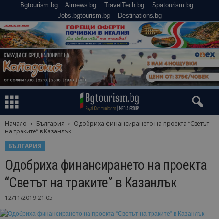
Bgtourism.bg
Airnews.bg
TravelTech.bg
Spatourism.bg
Jobs.bgtourism.bg
Destinations.bg
Начало
България
Одобриха финансирането на проекта “Светът
на траките” в Казанлък
БЪЛГАРИЯ
Одобриха финансирането на проекта
“Светът на траките” в Казанлък
12/11/2019 21:05