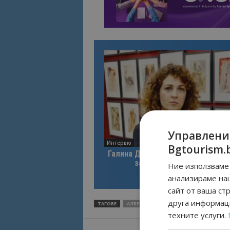
Управлени
Интервю
Bgtourism.
Галина Декова: Перник има поте
за културна дестинация
Ние използваме 
анализираме на
сайт от ваша ст
друга информаци
ТАГОВЕ
АЛБЕНА
ПАРКИНГ
техните услуги.