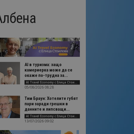
Албена
AI в туризма: защо
камериерка може да се
окаже по-трудна за...
AI Travel Economy с Елица Стоилова
05/08/2026 08:28
Тим Браун: Хотелите губят
пари заради грешки в
данните и липсващи...
AI Travel Economy с Елица Стоилова
13/07/2026 09:02