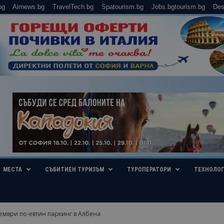
bg
Airnews.bg
TravelTech.bg
Spatourism.bg
Jobs.bgtourism.bg
Des
МЕСТА
СЪБИТИЕН ТУРИЗЪМ
ТУРОПЕРАТОРИ
ТЕХНОЛО
тември по-евтин паркинг в Албена