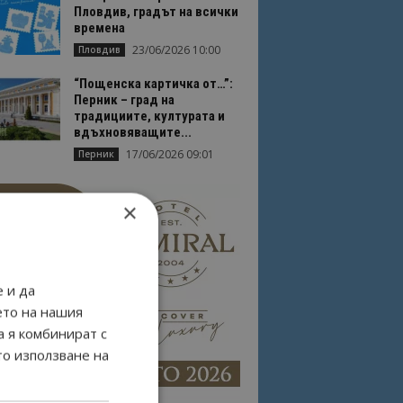
Пловдив, градът на всички
времена
23/06/2026 10:00
Пловдив
“Пощенска картичка от…”:
Перник – град на
традициите, културата и
вдъхновяващите...
17/06/2026 09:01
Перник
×
 и да
ето на нашия
а я комбинират с
то използване на