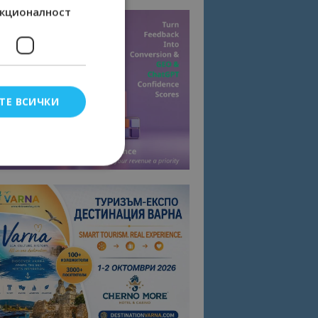
кционалност
ТЕ ВСИЧКИ
елско влизане и
тки.
омните съгласието
квитки на сайта.