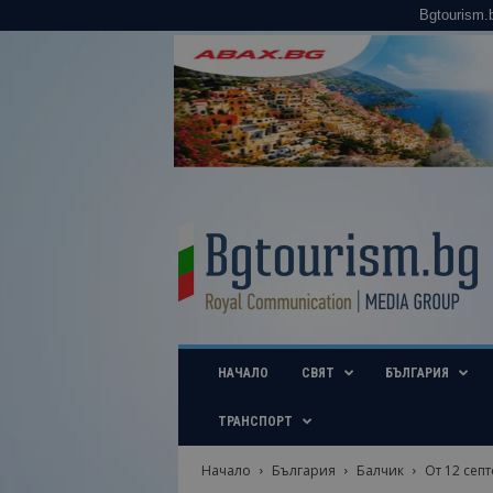
Bgtourism.
B
g
t
o
u
r
i
НАЧАЛО
СВЯТ
БЪЛГАРИЯ
s
m
.
ТРАНСПОРТ
b
g
Начало
България
Балчик
От 12 сеп
–