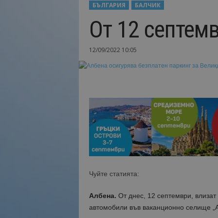
БЪЛГАРИЯ
БАЛЧИК
Н
От 12 септемв
а
й
-
12/09/2022 10:05
в
а
ж
н
о
т
о
о
т
т
у
р
и
Чуйте статията:
з
м
Албена.
От днес, 12 септември, влизат 
а
автомобили във ваканционно селище „Ал
!