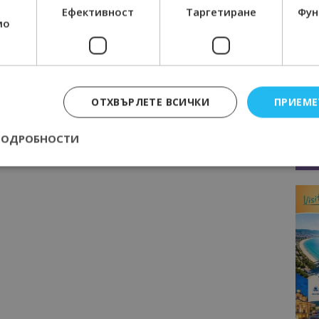
Ефективност
Таргетиране
Фун
мо
Следваща статия
 за
Лъчезар Тодоров, “Тера Тур
ране
Сервиз”: С Hyatt ще затвърдим
Българското Черноморие като
привлекателна ваканционна
ОТХВЪРЛЕТЕ ВСИЧКИ
ПРИЕМЕ
дестинация
ПОДРОБНОСТИ
Строго необходимо
Ефективност
Таргетиране
Функционалност
е бисквитки позволяват основната функционалност на уебсайта, като потребит
нта. Уебсайтът не може да се използва правилно без строго необходими бискви
Доставчик
/
Валиден
Описание
Домейн
до
epted
lisandraramos.com
7 дни
Тази бисквитка се използва, за да зап
bgtourism.bg
на потребителя за използването на бис