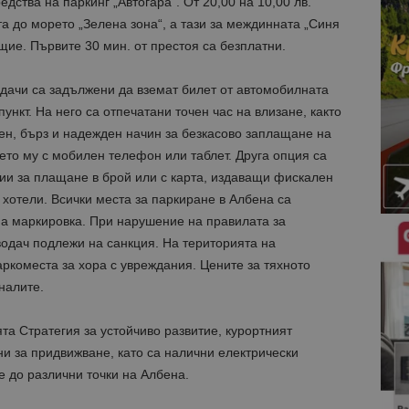
дства на паркинг „Автогара“. От 20,00 на 10,00 лв.
та до морето „Зелена зона“, а тази за междинната „Синя
ощие. Първите 30 мин. от престоя са безплатни.
одачи са задължени да вземат билет от автомобилната
нкт. На него са отпечатани точен час на влизане, както
ен, бърз и надежден начин за безкасово заплащане на
то му с мобилен телефон или таблет. Друга опция са
ии за плащане в брой или с карта, издаващи фискален
 хотели. Всички места за паркиране в Албена са
на маркировка. При нарушение на правилата за
водач подлежи на санкция. На територията на
ркоместа за хора с увреждания. Цените за тяхното
налите.
та Стратегия за устойчиво развитие, курортният
и за придвижване, като са налични електрически
е до различни точки на Албена.