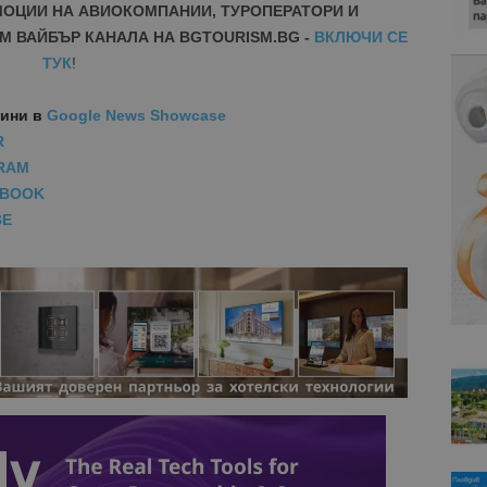
МОЦИИ НА АВИОКОМПАНИИ, ТУРОПЕРАТОРИ И
М ВАЙБЪР КАНАЛА НА BGTOURISM.BG -
ВКЛЮЧИ СЕ
ТУК
!
вини
в
Google News Showcase
R
RAM
EBOOK
BE