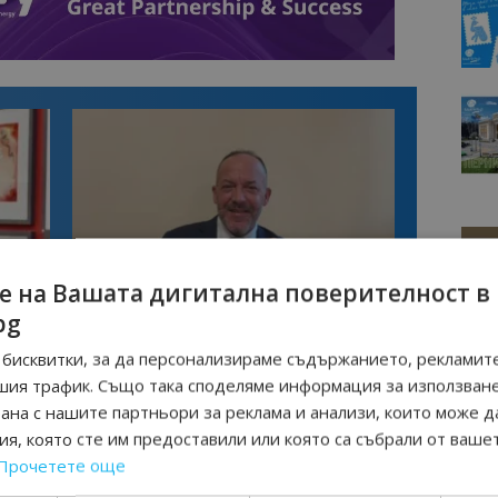
е на Вашата дигитална поверителност в
Интервю
bg
нциал
Анселмо Капороси: България може да
съчетае автентичния туризъм с
бисквитки, за да персонализираме съдържанието, рекламите
технологиите на бъдещето
шия трафик. Също така споделяме информация за използван
рана с нашите партньори за реклама и анализи, които може д
я, която сте им предоставили или която са събрали от ваше
Прочетете още