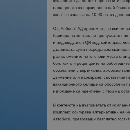
желаещите да оставят превозните си сре
пада цената за паркиране в най-близка
зона“ се запазва на 10,00 лв. за денон
От „Албена“ АД припомнят, че всички в
бариера на контролно-пропускателния пу
и индивидуален QR код, който дава лес
дължимата сума посредством сканиране
разположените на ключови места станц
бон, както и рецепциите на работещите
обозначени с вертикална и хоризонтал
движение или паркиране, съответният 
ваканционното селище са обособени па
използване са идентични с тези на оста
В контекста на възприетата от компания
комплекс осигурява алтернативни начин
автобуси, превозващи безплатно гостит