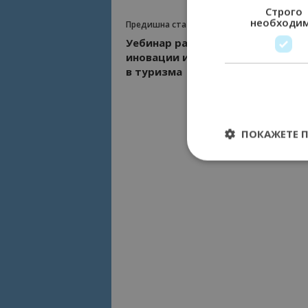
Строго
необходи
Предишна статия
Уебинар разкрива възможности
иновации и европейско финанси
в туризма
ПОКАЖЕТЕ 
Строго необходимит
управление на акау
Име
cookie_notice_acc