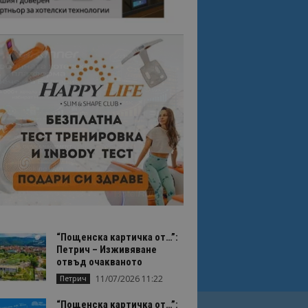
“Пощенска картичка от…”:
Петрич – Изживяване
отвъд очакваното
11/07/2026 11:22
Петрич
“Пощенска картичка от…”: