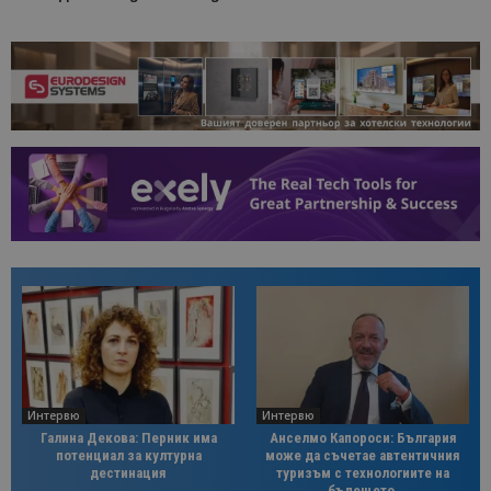
Интервю
Интервю
Галина Декова: Перник има
Анселмо Капороси: България
потенциал за културна
може да съчетае автентичния
дестинация
туризъм с технологиите на
бъдещето