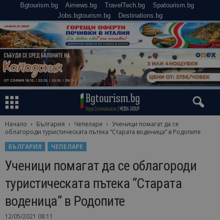
Bgtourism.bg
Airnews.bg
TravelTech.bg
Spatourism.bg
Jobs.bgtourism.bg
Destinations.bg
Начало
България
Чепеларе
Ученици помагат да се
облагороди туристическата пътека “Старата воденица” в Родопите
БЪЛГАРИЯ
ЧЕПЕЛАРЕ
Ученици помагат да се облагороди
туристическата пътека “Старата
воденица” в Родопите
12/05/2021 08:11