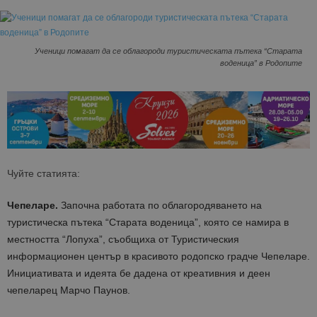
Ученици помагат да се облагороди туристическата пътека “Старата
воденица” в Родопите
Чуйте статията:
Чепеларе.
Започна работата по облагородяването на
туристическа пътека “Старата воденица”, която се намира в
местността “Лопуха”, съобщиха от Туристическия
информационен център в красивото родопско градче Чепеларе.
Инициативата и идеята бе дадена от креативния и деен
чепеларец Марчо Паунов.