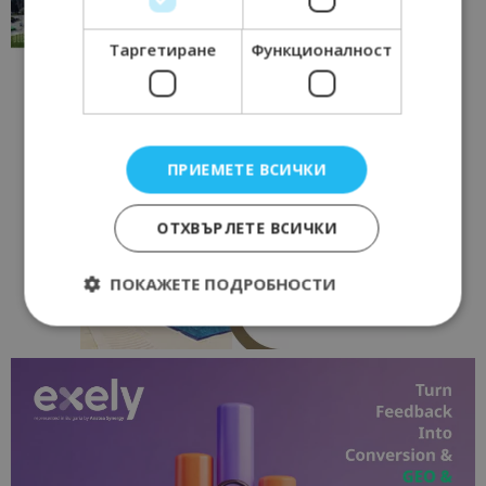
традициите, културата и вдъхновяващите...
17/06/2026 09:01
Перник
Таргетиране
Функционалност
ПРИЕМЕТЕ ВСИЧКИ
ОТХВЪРЛЕТЕ ВСИЧКИ
ПОКАЖЕТЕ ПОДРОБНОСТИ
Строго необходимо
Ефективност
Таргетиране
Функционалност
Строго необходимите бисквитки позволяват
основната функционалност на уебсайта, като
потребителско влизане и управление на