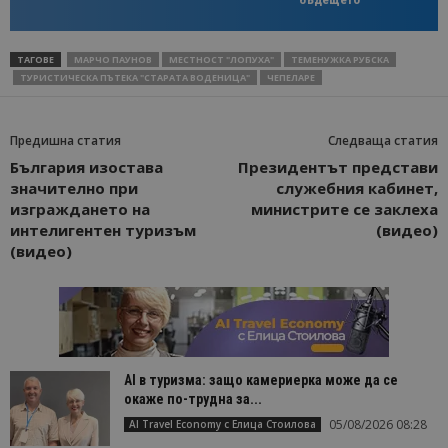
ТАГОВЕ
МАРЧО ПАУНОВ
МЕСТНОСТ "ЛОПУХА"
ТЕМЕНУЖКА РУБСКА
ТУРИСТИЧЕСКА ПЪТЕКА "СТАРАТА ВОДЕНИЦА"
ЧЕПЕЛАРЕ
Предишна статия
Следваща статия
България изостава
Президентът представи
значително при
служебния кабинет,
изграждането на
министрите се заклеха
интелигентен туризъм
(видео)
(видео)
AI в туризма: защо камериерка може да се
окаже по-трудна за...
05/08/2026 08:28
AI Travel Economy с Елица Стоилова