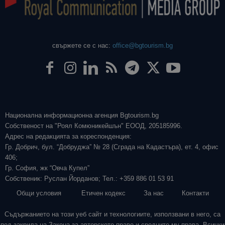
свържете се с нас:
office@bgtourism.bg
Национална информационна агенция Bgtourism.bg
Собственост на "Роял Комюникейшън" ЕООД, 205185996.
Адрес на редакцията за кореспонденция:
Гр. Добрич, бул. “Добруджа” № 28 (Сграда на Кадастъра), ет. 4, офис
406;
Гр. София, жк “Овча Купел”
Собственик: Руслан Йорданов; Тел.: +359 886 01 53 91
Общи условия
Етичен кодекс
За нас
Контакти
Съдържанието на този уеб сайт и технологиите, използвани в него, са
под закрила на Закона за авторското право и сродните му права. Всички