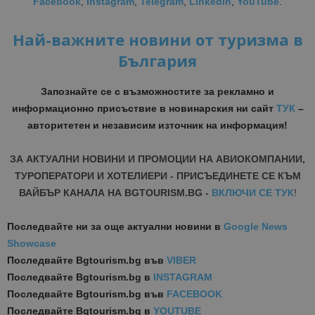
Facebook
,
Instagram
,
Telegram
,
LinkedIn
,
YouTube
.
Най-важните новини от туризма в
България
Запознайте се с възможностите за рекламно и
информационно присъствие в новинарския ни сайт
ТУК
–
авторитетен и независим източник на информация!
ЗА АКТУАЛНИ НОВИНИ И ПРОМОЦИИ НА АВИОКОМПАНИИ,
ТУРОПЕРАТОРИ И ХОТЕЛИЕРИ - ПРИСЪЕДИНЕТЕ СЕ КЪМ
ВАЙБЪР КАНАЛА НА BGTOURISM.BG -
ВКЛЮЧИ СЕ ТУК
!
Последвайте ни за още актуални новини
в
Google News
Showcase
Последвайте
Bgtourism.bg във
VIBER
Последвайте
Bgtourism.bg в
INSTAGRAM
Последвайте
Bgtourism.bg във
FACEBOOK
Последвайте
Bgtourism.bg в
YOUTUBE