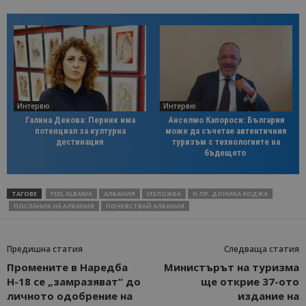
Интервю
Интервю
Галина Декова: Перник има
Анселмо Капороси: България
потенциал за културна
може да съчетае автентичния
дестинация
туризъм с технологиите на
бъдещето
ТАГОВЕ
FEEL ALBANIA
АЛБАНИЯ
ИЗЛОЖБА
Н.ПР. ДОНИКА ХОДЖА
ПОСЛАНИК НА АЛБАНИЯ
ПОЧУВСТВАЙ АЛБАНИЯ
Предишна статия
Следваща статия
Промените в Наредба
Министърът на туризма
Н-18 се „замразяват“ до
ще открие 37-ото
личното одобрение на
издание на