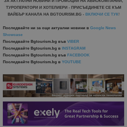
ЗА АКТУАЛНИ НОВИНИ И ПРОМОЦИИ НА АВИОКОМПАНИИ,
ТУРОПЕРАТОРИ И ХОТЕЛИЕРИ - ПРИСЪЕДИНЕТЕ СЕ КЪМ
ВАЙБЪР КАНАЛА НА BGTOURISM.BG -
ВКЛЮЧИ СЕ ТУК
!
Последвайте ни за още актуални новини
в
Google News
Showcase
Последвайте
Bgtourism.bg във
VIBER
Последвайте
Bgtourism.bg в
INSTAGRAM
Последвайте
Bgtourism.bg във
FACEBOOK
Последвайте
Bgtourism.bg в
YOUTUBE