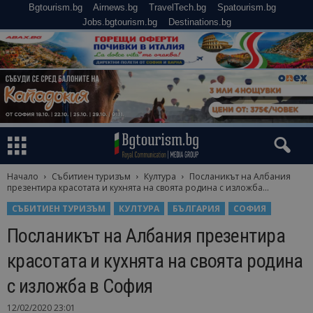
Bgtourism.bg
Airnews.bg
TravelTech.bg
Spatourism.bg
Jobs.bgtourism.bg
Destinations.bg
Начало
Събитиен туризъм
Култура
Посланикът на Албания
презентира красотата и кухнята на своята родина с изложба...
СЪБИТИЕН ТУРИЗЪМ
КУЛТУРА
БЪЛГАРИЯ
СОФИЯ
Посланикът на Албания презентира
красотата и кухнята на своята родина
с изложба в София
12/02/2020 23:01