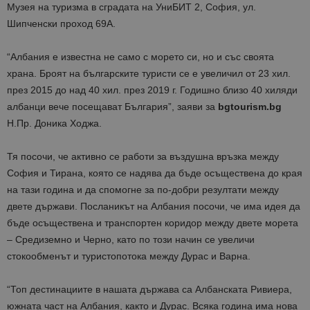
Музея на туризма в сградата на УниБИТ 2, София, ул.
Шипченски проход 69А.
“Албания е известна не само с морето си, но и със своята
храна. Броят на българските туристи се е увеличил от 23 хил.
през 2015 до над 40 хил. през 2019 г. Годишно близо 40 хиляди
албанци вече посещават България”, заяви за
bgtourism.bg
Н.Пр. Доника Ходжа.
Тя посочи, че активно се работи за въздушна връзка между
София и Тирана, която се надява да бъде осъществена до края
на тази година и да спомогне за по-добри резултати между
двете държави. Посланикът на Албания посочи, че има идея да
бъде осъществена и транспортен коридор между двете морета
– Средиземно и Черно, като по този начин се увеличи
стокообменът и туристопотока между Дурас и Варна.
“Топ дестинациите в нашата държава са Албанската Ривиера,
южната част на Албания, както и Дурас. Всяка година има нова