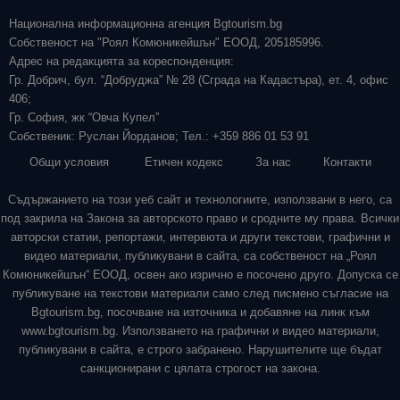
Национална информационна агенция Bgtourism.bg
Собственост на "Роял Комюникейшън" ЕООД, 205185996.
Адрес на редакцията за кореспонденция:
Гр. Добрич, бул. “Добруджа” № 28 (Сграда на Кадастъра), ет. 4, офис
406;
Гр. София, жк “Овча Купел”
Собственик: Руслан Йорданов; Тел.: +359 886 01 53 91
Общи условия
Етичен кодекс
За нас
Контакти
Съдържанието на този уеб сайт и технологиите, използвани в него, са
под закрила на Закона за авторското право и сродните му права. Всички
авторски статии, репортажи, интервюта и други текстови, графични и
видео материали, публикувани в сайта, са собственост на „Роял
Комюникейшън“ ЕООД, освен ако изрично е посочено друго. Допуска се
публикуване на текстови материали само след писмено съгласие на
Bgtourism.bg, посочване на източника и добавяне на линк към
www.bgtourism.bg. Използването на графични и видео материали,
публикувани в сайта, е строго забранено. Нарушителите ще бъдат
санкционирани с цялата строгост на закона.