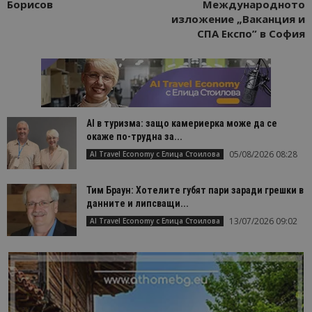
Борисов
Международното
изложение „Ваканция и
СПА Експо” в София
AI в туризма: защо камериерка може да се
окаже по-трудна за...
05/08/2026 08:28
AI Travel Economy с Елица Стоилова
Тим Браун: Хотелите губят пари заради грешки в
данните и липсващи...
13/07/2026 09:02
AI Travel Economy с Елица Стоилова