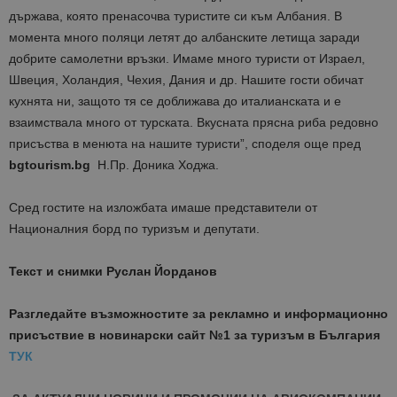
държава, която пренасочва туристите си към Албания. В
момента много поляци летят до албанските летища заради
добрите самолетни връзки. Имаме много туристи от Израел,
Швеция, Холандия, Чехия, Дания и др. Нашите гости обичат
кухнята ни, защото тя се доближава до италианската и е
взаимствала много от турската. Вкусната прясна риба редовно
присъства в менюта на нашите туристи”, споделя още пред
bgtourism.bg
Н.Пр. Доника Ходжа.
Сред гостите на изложбата имаше представители от
Националния борд по туризъм и депутати.
Текст и снимки Руслан Йорданов
Разгледайте възможностите за рекламно и информационно
присъствие в новинарски сайт №1 за туризъм в България
ТУК