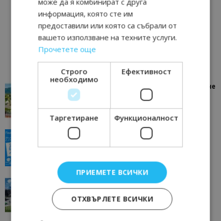
може да я комбинират с друга
информация, която сте им
предоставили или която са събрали от
вашето използване на техните услуги.
Прочетете още
Строго
Ефективност
необходимо
“Пощенска картичка от…”: Петрич – Изживяване
отвъд очакваното
11/07/2026 11:22
Петрич
Таргетиране
Функционалност
“Пощенска картичка от…”: Пловдив, градът на
всички времена
23/06/2026 10:00
Пловдив
ПРИЕМЕТЕ ВСИЧКИ
“Пощенска картичка от…”: Перник – град на
традициите, културата и вдъхновяващите...
ОТХВЪРЛЕТЕ ВСИЧКИ
17/06/2026 09:01
Перник