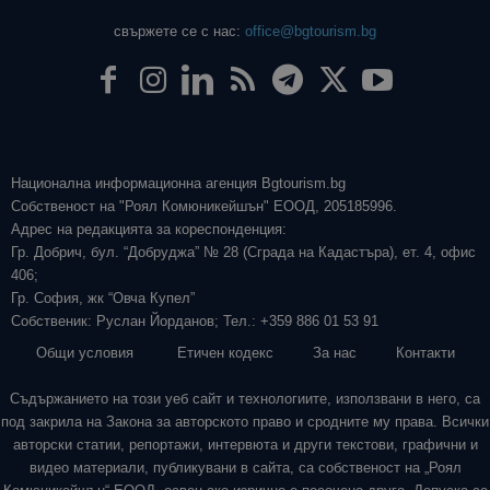
свържете се с нас:
office@bgtourism.bg
Национална информационна агенция Bgtourism.bg
Собственост на "Роял Комюникейшън" ЕООД, 205185996.
Адрес на редакцията за кореспонденция:
Гр. Добрич, бул. “Добруджа” № 28 (Сграда на Кадастъра), ет. 4, офис
406;
Гр. София, жк “Овча Купел”
Собственик: Руслан Йорданов; Тел.: +359 886 01 53 91
Общи условия
Етичен кодекс
За нас
Контакти
Съдържанието на този уеб сайт и технологиите, използвани в него, са
под закрила на Закона за авторското право и сродните му права. Всички
авторски статии, репортажи, интервюта и други текстови, графични и
видео материали, публикувани в сайта, са собственост на „Роял