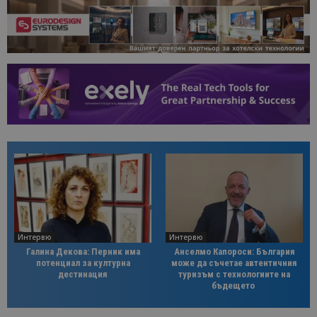
Интервю
Интервю
Галина Декова: Перник има
Анселмо Капороси: България
потенциал за културна
може да съчетае автентичния
дестинация
туризъм с технологиите на
бъдещето