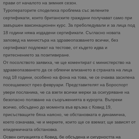
прави от началото на зимния сезон.
Туроператорите споделиха проблема със зелените
сертификати, които британските граждани получават само при
завършен ваксинационен курс. За преболедували и за лица под
18 години няма издадени сертификати. Съгласно новата
заповед на министъра на здравеопазването всички, без
сертификат подлежат на тестове, от където идва и
притеснението за позитивиране.
От посолството заявиха, че ще коментират с министерство на
здравеопазването да се облекчи влизането в страната на лица
под 18 години, особено на фона на това, че се очаква засилена
посещаемост през февруари. Представителят на Бороспорт
увери посланика, че са взети всички мерки за осигуряване на
безопасно ползване на съоръженията в курорта. Въпреки
всичко, обсъдено до момента във връзка с Ковид 19,
присъстващите бяха наясно, че обстановката е динамична,
което означава, че и мерките, които ще се вземат, ще зависят от
епидемичната обстановка.
Освен ситуацията с Ковид, бе обсъдена и сигурността на