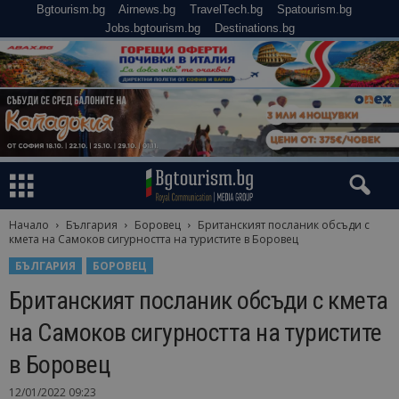
Bgtourism.bg
Airnews.bg
TravelTech.bg
Spatourism.bg
Jobs.bgtourism.bg
Destinations.bg
Начало
България
Боровец
Британският посланик обсъди с
кмета на Самоков сигурността на туристите в Боровец
БЪЛГАРИЯ
БОРОВЕЦ
Британският посланик обсъди с кмета
на Самоков сигурността на туристите
в Боровец
12/01/2022 09:23