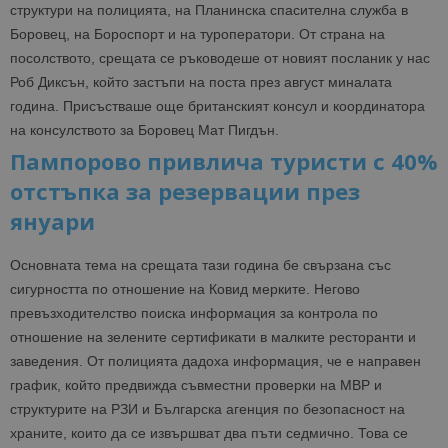
структури на полицията, на Планинска спасителна служба в
Боровец, на Бороспорт и на туроператори. От страна на
посолството, срещата се ръководеше от новият посланик у нас
Роб Диксън, който застъпи на поста през август миналата
година. Присъстваше още британският консул и координатора
на консулството за Боровец Мат Пигдън.
Пампорово привлича туристи с 40%
отстъпка за резервации през
януари
Основната тема на срещата тази година бе свързана със
сигурността по отношение на Ковид мерките. Негово
превъзходителство поиска информация за контрола по
отношение на зелените сертификати в малките ресторанти и
заведения. От полицията дадоха информация, че е направен
график, който предвижда съвместни проверки на МВР и
структурите на РЗИ и Българска агенция по безопасност на
храните, които да се извършват два пъти седмично. Това се