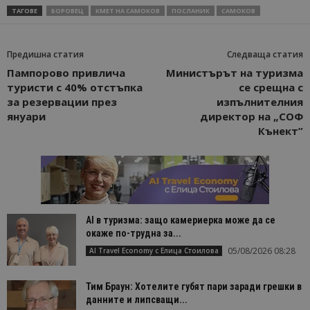
ТАГОВЕ
БОРОВЕЦ
КМЕТ НА САМОКОВ
ПОСЛАНИК
САМОКОВ
Предишна статия
Следваща статия
Пампорово привлича
Министърът на туризма
туристи с 40% отстъпка
се срещна с
за резервации през
изпълнителния
януари
директор на „СОФ
Кънект”
AI в туризма: защо камериерка може да се
окаже по-трудна за...
05/08/2026 08:28
AI Travel Economy с Елица Стоилова
Тим Браун: Хотелите губят пари заради грешки в
данните и липсващи...