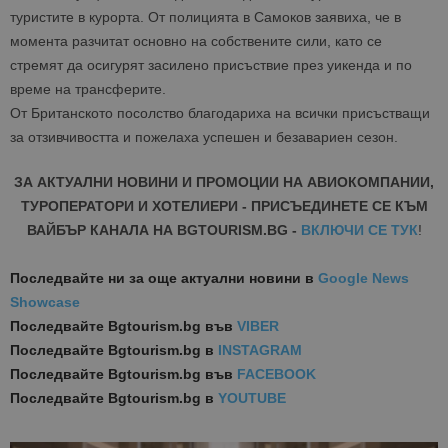
туристите в курорта. От полицията в Самоков заявиха, че в
момента разчитат основно на собствените сили, като се
стремят да осигурят засилено присъствие през уикенда и по
време на трансферите.
От Британското посолство благодариха на всички присъстващи
за отзивчивостта и пожелаха успешен и безавариен сезон.
ЗА АКТУАЛНИ НОВИНИ И ПРОМОЦИИ НА АВИОКОМПАНИИ,
ТУРОПЕРАТОРИ И ХОТЕЛИЕРИ - ПРИСЪЕДИНЕТЕ СЕ КЪМ
ВАЙБЪР КАНАЛА НА BGTOURISM.BG -
ВКЛЮЧИ СЕ ТУК
!
Последвайте ни за още актуални новини
в
Google News
Showcase
Последвайте
Bgtourism.bg във
VIBER
Последвайте
Bgtourism.bg в
INSTAGRAM
Последвайте
Bgtourism.bg във
FACEBOOK
Последвайте
Bgtourism.bg в
YOUTUBE