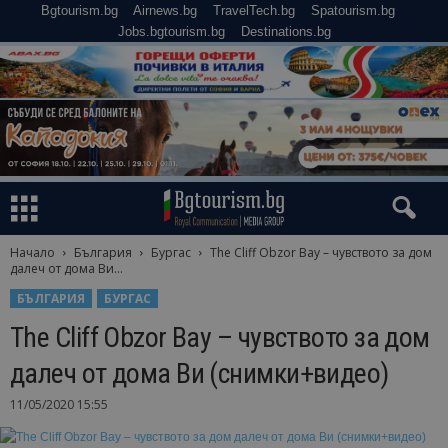
Bgtourism.bg
Airnews.bg
TravelTech.bg
Spatourism.bg
Jobs.bgtourism.bg
Destinations.bg
Начало
България
Бургас
The Cliff Obzor Bay – чувството за дом
далеч от дома Ви...
БЪЛГАРИЯ
БУРГАС
The Cliff Obzor Bay – чувството за дом
далеч от дома Ви (снимки+видео)
11/05/2020 15:55