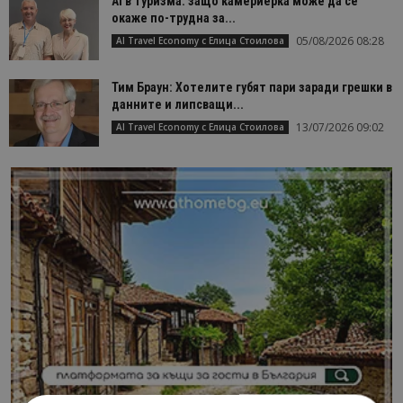
AI в туризма: защо камериерка може да се
окаже по-трудна за...
05/08/2026 08:28
AI Travel Economy с Елица Стоилова
Тим Браун: Хотелите губят пари заради грешки в
данните и липсващи...
13/07/2026 09:02
AI Travel Economy с Елица Стоилова