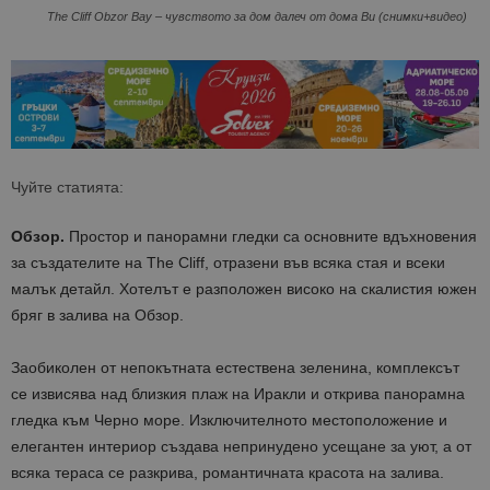
The Cliff Obzor Bay – чувството за дом далеч от дома Ви (снимки+видео)
Чуйте статията:
Обзор.
Простор и панорамни гледки са основните вдъхновения
за създателите на The Cliff, отразени във всяка стая и всеки
малък детайл. Хотелът е разположен високо на скалистия южен
бряг в залива на Обзор.
Заобиколен от непокътната естествена зеленина, комплексът
се извисява над близкия плаж на Иракли и открива панорамна
гледка към Черно море. Изключителното местоположение и
елегантен интериор създава непринудено усещане за уют, а от
всяка тераса се разкрива, романтичната красота на залива.