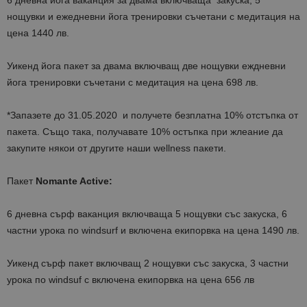
6 дневна йога ваканция за двама включваща закуска, 5
нощувки и ежедневни йога тренировки съчетани с медитация на
цена 1440 лв.
Уикенд йога пакет за двама включващ две нощувки еждневни
йога тренировки съчетани с медитация на цена 698 лв.
*Запазете до 31.05.2020 и получете безплатна 10% отстъпка от
пакета. Също така, получавате 10% остъпка при жлеание да
закупите някои от другите наши wellness пакети.
Пакет
Nomante Active:
6 дневна сърф ваканция включваща 5 нощувки със закуска, 6
частни урока по windsurf и включена екипорвка на цена 1490 лв.
Уикенд сърф пакет включващ 2 нощувки със закуска, 3 частни
урока по windsuf с включена екипорвка на цена 656 лв