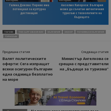
Интервю
Интервю
Галина Декова: Перник има
Анселмо Капороси: България
потенциал за културна
може да съчетае автентичния
дестинация
туризъм с технологиите на
бъдещето
ТАГОВЕ
THE CLIFF OBZOR BAY
БЪЛГАРИЯ
ОБЗОР
ПОЧИВКА В БЪЛГАРИЯ
ТУРИЗЪМ
Предишна статия
Следваща статия
Валят политическите
Министър Ангелкова се
оферти: Сега изпращат
срещна с представители
всеки осигурен българин
на „Бъдеще за туризма“
една седмица безплатно
на море