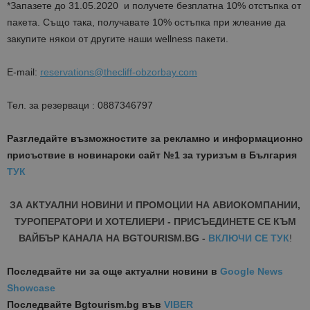
*Запазете до 31.05.2020 и получете безплатна 10% отстъпка от
пакета. Също така, получавате 10% остъпка при жлеание да
закупите някои от другите наши wellness пакети.
Е-mail:
reservations@thecliff-obzorbay.com
Тел. за резерваци : 0887346797
Разгледайте възможностите за рекламно и информационно
присъствие в новинарски сайт №1 за туризъм в България
ТУК
ЗА АКТУАЛНИ НОВИНИ И ПРОМОЦИИ НА АВИОКОМПАНИИ,
ТУРОПЕРАТОРИ И ХОТЕЛИЕРИ - ПРИСЪЕДИНЕТЕ СЕ КЪМ
ВАЙБЪР КАНАЛА НА BGTOURISM.BG -
ВКЛЮЧИ СЕ ТУК
!
Последвайте ни за още актуални новини
в
Google News
Showcase
Последвайте
Bgtourism.bg във
VIBER