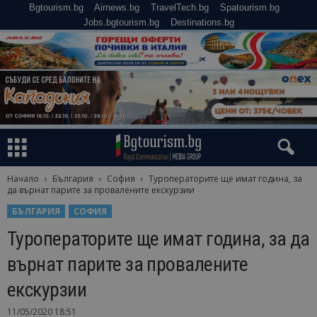
Bgtourism.bg
Airnews.bg
TravelTech.bg
Spatourism.bg
Jobs.bgtourism.bg
Destinations.bg
Начало
България
София
Туроператорите ще имат година, за
да върнат парите за провалените екскурзии
БЪЛГАРИЯ
СОФИЯ
Туроператорите ще имат година, за да
върнат парите за провалените
екскурзии
11/05/2020 18:51