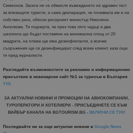
Симеонов. Засега не се обмисля въвеждането на здравен тест
за влизащите туристи, а само декларация, че почивката им е на
собствен риск, обясни ресорният министър Николина
Ангелкова. Тя подчерта, че през това лято чадър и два
шезлонга ще бъдат поставяни на минимална площ от 20
квадрата, на плажа ще има дезинфектанти, а всички
съоръжения ще се дезинфикцират след всеки клиент, каза още
тя пред журналисти.
Разгледайте възможностите за рекламно и информационно
присъствие в новинарски сайт №1 за туризъм в България
ТУК
ЗА АКТУАЛНИ НОВИНИ И ПРОМОЦИИ НА АВИОКОМПАНИИ,
ТУРОПЕРАТОРИ И ХОТЕЛИЕРИ - ПРИСЪЕДИНЕТЕ СЕ КЪМ
ВАЙБЪР КАНАЛА НА BGTOURISM.BG -
ВКЛЮЧИ СЕ ТУК
!
Последвайте ни за още актуални новини
в
Google News