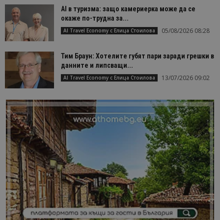
AI в туризма: защо камериерка може да се
окаже по-трудна за...
05/08/2026 08:28
AI Travel Economy с Елица Стоилова
Тим Браун: Хотелите губят пари заради грешки в
данните и липсващи...
13/07/2026 09:02
AI Travel Economy с Елица Стоилова