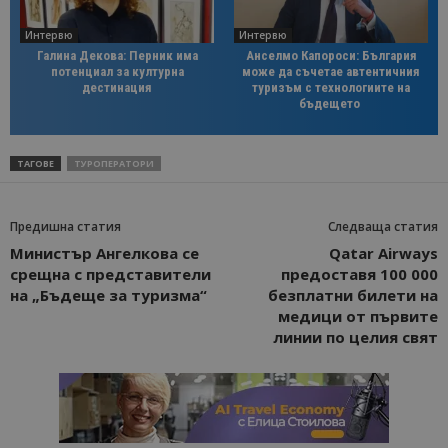
Интервю
Интервю
Галина Декова: Перник има
Анселмо Капороси: България
потенциал за културна
може да съчетае автентичния
дестинация
туризъм с технологиите на
бъдещето
ТАГОВЕ
ТУРОПЕРАТОРИ
Предишна статия
Следваща статия
Министър Ангелкова се
Qatar Airways
срещна с представители
предоставя 100 000
на „Бъдеще за туризма“
безплатни билети на
медици от първите
линии по целия свят