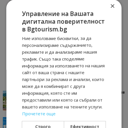
×
Управление на Вашата
дигитална поверителност
в Bgtourism.bg
Ние използваме бисквитки, за да
персонализираме съдържанието,
рекламите и да анализираме нашия
трафик. Също така споделяме
информация за използването на нашия
сайт от ваша страна с нашите
партньори за реклама и анализи, които
може да я комбинират с друга
“Пощенска картичка от…”: Петрич – Изживяване
информация, която сте им
отвъд очакваното
предоставили или която са събрали от
11/07/2026 11:22
Петрич
вашето използване на техните услуги.
Прочетете още
“Пощенска картичка от…”: Пловдив, градът на
всички времена
Строго
Ефективност