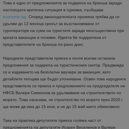
Това е едно от предложенията за подкрепа на бранша заради
настоящата критична ситуация в туризма, съобщава
economic.bg
. Според законодателната промяна трябва да се
удължи до 12 месеца срокът за възстановяване от
туроператори на суми на туристите заради неосъществени при
кризата ваканции и почивки. Идеята бе подкрепена от
представителите на бранша по-рано днес.
Народните представители приеха и почти всички останали
предложения за подкрепа на туристическия сектор. Предвижда
се и издаването на безплатни ваучери за ваканция, като
детайлите тепърва ще бъдат уточнявани. Освен това народните
представители се приеха и предложението на председателя на
НФСБ Валери Симеонов за удължаване на строителството по
морето. Това означава, че строителство по морето през 2020 г.
ще може да има до 15 юни, а не до 15 май както обикновено.
Така на практика депутатите приеха голяма част от
предложенията на депутатите Искрен Веселинов и Валери