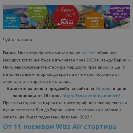
Чуйте статията:
Варна.
Нискотарифната авиокомпания
Volotea
обяви нов
маршрут, който ще бъде изпълняван през 2023 г. между Варна и
Нант. Авиокомпанията стартира маршрута през април и ще го
изпълнява всеки вторник до края на октомври, посочиха от
аерогарата в морската ни столица.
Билетите са вече в продажба на сайта на
Volotea
, с цени
започващи от 29 евро:
https://www.volotea.com/en/
През тази година за първи път нискотарифният авиопревозвач
пусна полети от Лил до Варна, които се отличиха с огромен
успех и ще бъдат подновени през май 2023 г.
От 11 ноември Wizz Air стартира