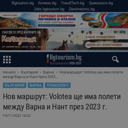
Bgtourism.bg
Airnews.bg
TravelTech.bg
Spatourism.bg
Jobs.bgtourism.bg
Destinations.bg
Начало
България
Варна
Нов маршрут: Volotea ще има полети
между Варна и Нант през 2023...
БЪЛГАРИЯ
ВАРНА
ТРАНСПОРТ
Нов маршрут: Volotea ще има полети
между Варна и Нант през 2023 г.
10/11/2022 16:32