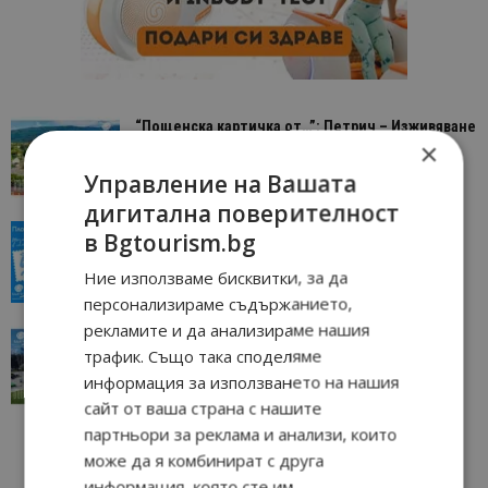
“Пощенска картичка от…”: Петрич – Изживяване
×
отвъд очакваното
11/07/2026 11:22
Петрич
Управление на Вашата
дигитална поверителност
“Пощенска картичка от…”: Пловдив, градът на
в Bgtourism.bg
всички времена
Ние използваме бисквитки, за да
23/06/2026 10:00
Пловдив
персонализираме съдържанието,
рекламите и да анализираме нашия
“Пощенска картичка от…”: Перник – град на
трафик. Също така споделяме
традициите, културата и вдъхновяващите...
информация за използването на нашия
17/06/2026 09:01
Перник
сайт от ваша страна с нашите
партньори за реклама и анализи, които
може да я комбинират с друга
информация, която сте им