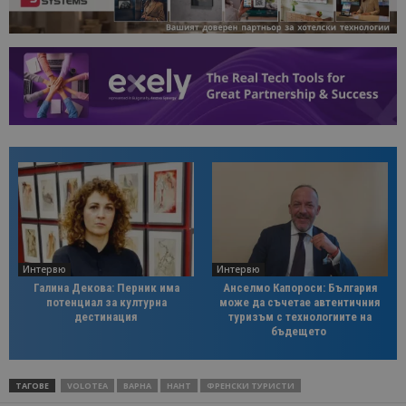
Интервю
Интервю
Галина Декова: Перник има
Анселмо Капороси: България
потенциал за културна
може да съчетае автентичния
дестинация
туризъм с технологиите на
бъдещето
ТАГОВЕ
VOLOTEA
ВАРНА
НАНТ
ФРЕНСКИ ТУРИСТИ