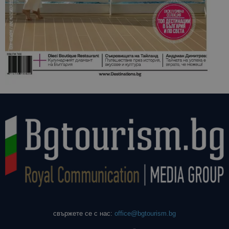
свържете се с нас:
office@bgtourism.bg