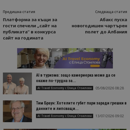
Предишна статия
Следваща статия
Платформа за къщи за
Абакс пуска
гости спечели „сайт на
новогодишен чартърен
публиката“ в конкурса
полет до Албания
сайт на годината
AI в туризма: защо камериерка може да се
окаже по-трудна за...
05/08/2026 08:28
AI Travel Economy с Елица Стоилова
Тим Браун: Хотелите губят пари заради грешки в
данните и липсващи...
13/07/2026 09:02
AI Travel Economy с Елица Стоилова