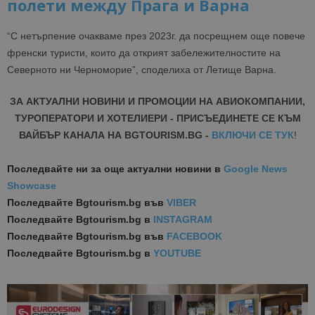
полети между Прага и Варна
“
С нетърпение очакваме през 2023г. да посрещнем още повече
френски туристи, които да открият забележителностите на
Северното ни Черноморие”, споделиха от Летище Варна.
ЗА АКТУАЛНИ НОВИНИ И ПРОМОЦИИ НА АВИОКОМПАНИИ,
ТУРОПЕРАТОРИ И ХОТЕЛИЕРИ - ПРИСЪЕДИНЕТЕ СЕ КЪМ
ВАЙБЪР КАНАЛА НА BGTOURISM.BG -
ВКЛЮЧИ СЕ ТУК
!
Последвайте ни за още актуални новини
в
Google News
Showcase
Последвайте
Bgtourism.bg във
VIBER
Последвайте
Bgtourism.bg в
INSTAGRAM
Последвайте
Bgtourism.bg във
FACEBOOK
Последвайте
Bgtourism.bg в
YOUTUBE