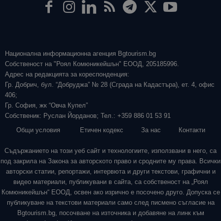
Национална информационна агенция Bgtourism.bg
Собственост на "Роял Комюникейшън" ЕООД, 205185996.
Адрес на редакцията за кореспонденция:
Гр. Добрич, бул. “Добруджа” № 28 (Сграда на Кадастъра), ет. 4, офис
406;
Гр. София, жк “Овча Купел”
Собственик: Руслан Йорданов; Тел.: +359 886 01 53 91
Общи условия
Етичен кодекс
За нас
Контакти
Съдържанието на този уеб сайт и технологиите, използвани в него, са
под закрила на Закона за авторското право и сродните му права. Всички
авторски статии, репортажи, интервюта и други текстови, графични и
видео материали, публикувани в сайта, са собственост на „Роял
Комюникейшън“ ЕООД, освен ако изрично е посочено друго. Допуска се
публикуване на текстови материали само след писмено съгласие на
Bgtourism.bg, посочване на източника и добавяне на линк към