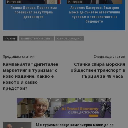
Интервю
Интервю
Галина Декова: Перник има
Анселмо Капороси: България
потенциал за културна
може да съчетае автентичния
дестинация
туризъм с технологиите на
бъдещето
ТАГОВЕ
МИНИСТЕРСКИ СЪВЕТ
ОТНОВО ЗАЕДНО
Предишна статия
Следваща статия
Кампанията “Дигитален
Стачка спира морския
маркетинг в туризма” с
обществен транспорт в
ново издание. Какво е
Гърция за 48 часа
новото и какво
предстои?
AI в туризма: защо камериерка може да се