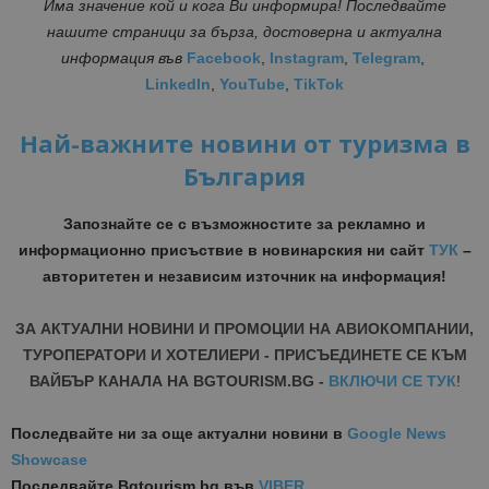
Има значение кой и кога Ви информира! Последвайте
нашите страници за бърза, достоверна и актуална
информация
във
Facebook
,
Instagram
,
Telegram
,
LinkedIn
,
YouTube
,
TikTok
Най-важните новини от туризма в
България
Запознайте се с възможностите за рекламно и
информационно присъствие в новинарския ни сайт
ТУК
–
авторитетен и независим източник на информация!
ЗА АКТУАЛНИ НОВИНИ И ПРОМОЦИИ НА АВИОКОМПАНИИ,
ТУРОПЕРАТОРИ И ХОТЕЛИЕРИ - ПРИСЪЕДИНЕТЕ СЕ КЪМ
ВАЙБЪР КАНАЛА НА BGTOURISM.BG -
ВКЛЮЧИ СЕ ТУК
!
Последвайте ни за още актуални новини
в
Google News
Showcase
Последвайте
Bgtourism.bg във
VIBER