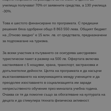
училища получават 70% от заявените средства, а 130 училища
-30%.
Това е шестото финансиране по програмата. С предишни
решения бяха одобрени общо 8 863 550 лева. Общият бюджет
на „Отново заедно“ е 15 млн. лв. от средствата, предназначени
за подпомагане на туризма.
За всеки участник в пътуването се осигурява шестдневен
туристически пакет в размер на 500 лв. Офертата включва
настаняване с 5 нощувки, храна, транспорт, застраховка и
допълнителни дейности. Целта на програмата е да насърчи
възстановяването на комуникацията между учениците и да
преодолее изоставането в социализацията им заради
неприсъственото обучение през миналата учебна година.
Очаква се тя да помогне също за обогатяване на културата на
децата и да стимулира тяхната физическа активност.