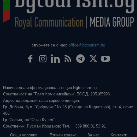
свържете се с нас:
office@bgtourism.bg
Национална информационна агенция Bgtourism.bg
Собственост на "Роял Комюникейшън" ЕООД, 205185996.
Адрес на редакцията за кореспонденция:
Гр. Добрич, бул. “Добруджа” № 28 (Сграда на Кадастъра), ет. 4, офис
406;
Гр. София, жк “Овча Купел”
Собственик: Руслан Йорданов; Тел.: +359 886 01 53 91
Общи условия
Етичен кодекс
За нас
Контакти