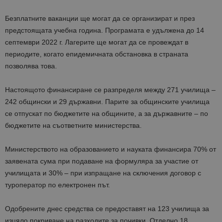
Безплатните ваканции ще могат да се организират и през
предстоящата учебна година. Програмата е удължена до 14
септември 2022 г. Лагерите ще могат да се провеждат в
периодите, когато епидемичната обстановка в страната
позволява това.
Настоящото финансиране се разпределя между 271 училища –
242 общински и 29 държавни. Парите за общинските училища
се отпускат по бюджетите на общините, а за държавните – по
бюджетите на съответните министерства.
Министерството на образованието и науката финансира 70% от
заявената сума при подаване на формуляра за участие от
училищата и 30% – при изпращане на сключения договор с
туроператор по електронен път.
Одобрените днес средства се предоставят на 123 училища за
изцяло покриване на разходите за почивки. Отделно 18