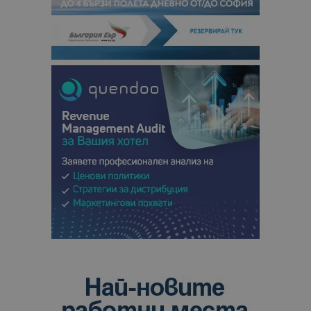
сесии и
кампании 
отчетите з
анализ на
сайтовете.