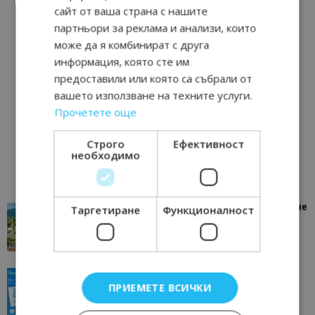
сайт от ваша страна с нашите
партньори за реклама и анализи, които
може да я комбинират с друга
информация, която сте им
предоставили или която са събрали от
вашето използване на техните услуги.
Прочетете още
Строго
Ефективност
необходимо
“Пощенска картичка от…”: Петрич – Изживяване
Таргетиране
Функционалност
отвъд очакваното
11/07/2026 11:22
Петрич
“Пощенска картичка от…”: Пловдив, градът на
ПРИЕМЕТЕ ВСИЧКИ
всички времена
23/06/2026 10:00
Пловдив