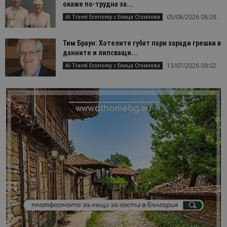
окаже по-трудна за...
05/08/2026 08:28
AI Travel Economy с Елица Стоилова
Тим Браун: Хотелите губят пари заради грешки в
данните и липсващи...
13/07/2026 09:02
AI Travel Economy с Елица Стоилова