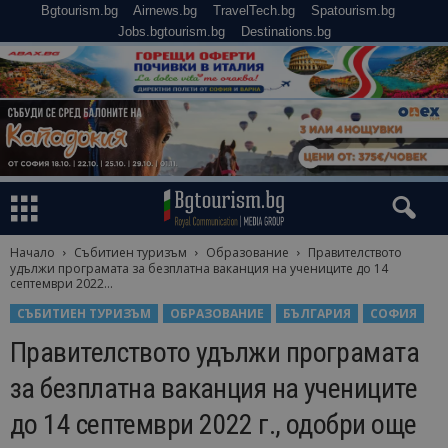
Bgtourism.bg
Airnews.bg
TravelTech.bg
Spatourism.bg
Jobs.bgtourism.bg
Destinations.bg
Начало
Събитиен туризъм
Образование
Правителството
удължи програмата за безплатна ваканция на учениците до 14
септември 2022...
СЪБИТИЕН ТУРИЗЪМ
ОБРАЗОВАНИЕ
БЪЛГАРИЯ
СОФИЯ
Правителството удължи програмата
за безплатна ваканция на учениците
до 14 септември 2022 г., одобри още