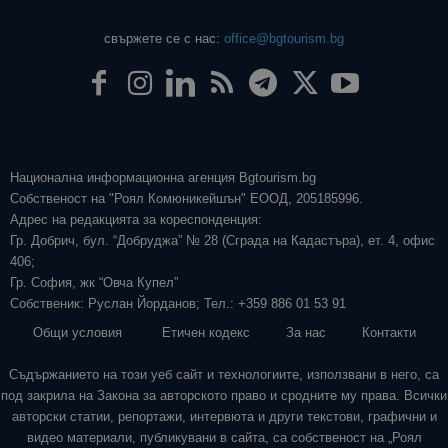
свържете се с нас:
office@bgtourism.bg
Национална информационна агенция Bgtourism.bg
Собственост на "Роял Комюникейшън" ЕООД, 205185996.
Адрес на редакцията за кореспонденция:
Гр. Добрич, бул. “Добруджа” № 28 (Сграда на Кадастъра), ет. 4, офис
406;
Гр. София, жк “Овча Купел”
Собственик: Руслан Йорданов; Тел.: +359 886 01 53 91
Общи условия
Етичен кодекс
За нас
Контакти
Съдържанието на този уеб сайт и технологиите, използвани в него, са
под закрила на Закона за авторското право и сродните му права. Всички
авторски статии, репортажи, интервюта и други текстови, графични и
видео материали, публикувани в сайта, са собственост на „Роял