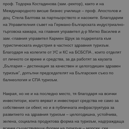
проф. Тодорка Костадинова (зам.-ректор), както и на
Международното висше бизнес училище – проф. Апостолов и
доц. Стела Балтова за партньорството и насоките. Благодарим
на Управителния съвет на Германо-Българската индустриално-
търговска камара, на главния управител д-р Митко Василев и
зам.-главния управител Кармен Щрук за подкрепата към
туристическата индустрия в частност здравния туризъм.
Благодаря на колегите от УС и КС на БСБСПА , които отделят
от личното си време и средства, за да работят за каузата
„България – дестинация за качествен и целогодишен здравен
туризъм”, допълни председателят на Българския съюз по
балнеология и СПА туризъм.
Накрая, но не и на последно место, тя благодаря на всички
инвеститори, които вярват и инвестират средства не само за
собствения си обект, но и в публичната инфраструктура за
развитието на здравния туризъм – целогодишна, устойчива,
зелена, социална продуктова форма на туризъм, надграждаща
всички съществуващи форми на туризъм – морски, ски,