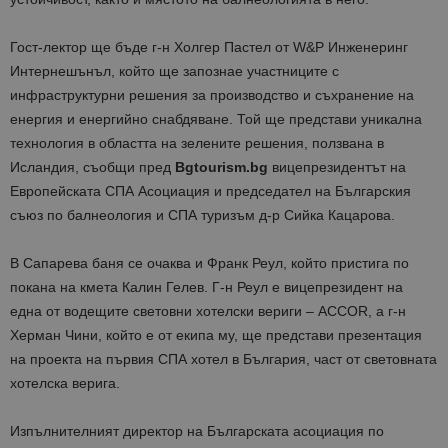
Гост-лектор ще бъде г-н Холгер Пастел от W&P Инженеринг
Интернешънъл, който ще запознае участниците с
инфраструктурни решения за производство и съхранение на
енергия и енергийно снабдяване. Той ще представи уникална
технология в областта на зелените решения, ползвана в
Исландия, съобщи пред
Bgtourism.bg
вицепрезидентът на
Европейската СПА Асоциация и председател на Българския
съюз по балнеология и СПА туризъм д-р Сийка Кацарова.
В Сапарева баня се очаква и Франк Реул, който пристига по
покана на кмета Калин Гелев. Г-н Реул е вицепрезидент на
една от водещите световни хотелски вериги – ACCOR, а г-н
Херман Чини, който е от екипа му, ще представи презентация
на проекта на първия СПА хотел в България, част от световната
хотелска верига.
Изпълнителният директор на Българската асоциация по