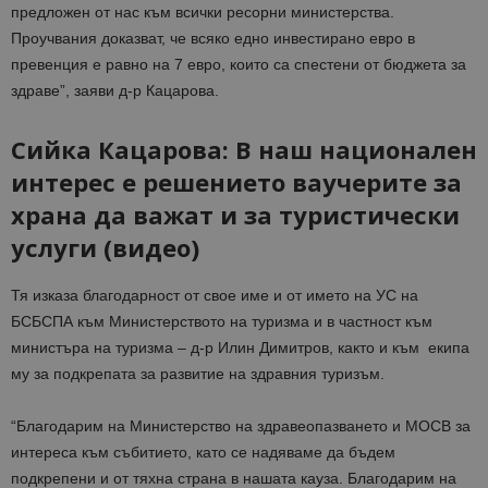
предложен от нас към всички ресорни министерства.
Проучвания доказват, че всяко едно инвестирано евро в
превенция е равно на 7 евро, които са спестени от бюджета за
здраве”, заяви д-р Кацарова.
Сийка Кацарова: В наш национален
интерес е решението ваучерите за
храна да важат и за туристически
услуги (видео)
Тя изказа благодарност от свое име и от името на УС на
БСБСПА към Министерството на туризма и в частност към
министъра на туризма – д-р Илин Димитров, както и към екипа
му за подкрепата за развитие на здравния туризъм.
“Благодарим на Министерство на здравеопазването и МОСВ за
интереса към събитието, като се надяваме да бъдем
подкрепени и от тяхна страна в нашата кауза. Благодарим на