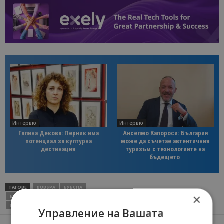
Интервю
Интервю
Галина Декова: Перник има
Анселмо Капороси: България
потенциал за културна
може да съчетае автентичния
дестинация
туризъм с технологиите на
бъдещето
ТАГОВЕ
BUBSPA
БУБСПА
×
БЪЛГАРСКИ СЪЮЗ ПО БАЛНЕОЛОГИЯ И СПА ТУРИЗЪМ
Д-Р СИЙКА КАЦАРОВА
КОНГРЕС
СПА
Управление на Вашата