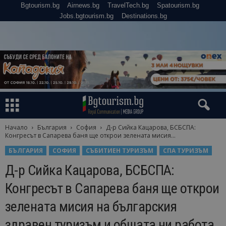
Bgtourism.bg
Airnews.bg
TravelTech.bg
Spatourism.bg
Jobs.bgtourism.bg
Destinations.bg
Начало
България
София
Д-р Сийка Кацарова, БСБСПА:
Конгресът в Сапарева баня ще открои зелената мисия...
БЪЛГАРИЯ
СОФИЯ
СЪБИТИЕН ТУРИЗЪМ
СПА ТУРИЗЪМ
Д-р Сийка Кацарова, БСБСПА:
Конгресът в Сапарева баня ще открои
зелената мисия на българския
здравен туризъм и общата ни работа