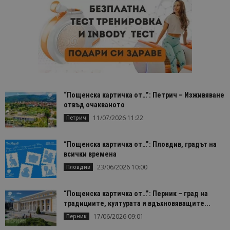
сайта чрез
присвоява
уникален
посетител 
помага за
проследяв
на
посетител
на навигац
взаимодей
с уебсайта
статистиче
цели.
“Пощенска картичка от…”: Петрич – Изживяване
is_unique
1 година
Тази бискв
StatCounter
отвъд очакваното
1 месец
е зададена
Ltd
StatCounter
11/07/2026 11:22
.statcounter.com
Петрич
да опреде
дали сте за
първи път
“Пощенска картичка от…”: Пловдив, градът на
завръщащ 
посетител.
всички времена
23/06/2026 10:00
Пловдив
_ga_B09EBBY8PY
.bgtourism.bg
1 година
Тази бискв
1 месец
се използв
Google Anal
за запазва
“Пощенска картичка от…”: Перник – град на
състояние
традициите, културата и вдъхновяващите...
сесията.
17/06/2026 09:01
Перник
_ga_WXPDN4HSCV
.bgtourism.bg
1 година
Тази бискв
1 месец
се използв