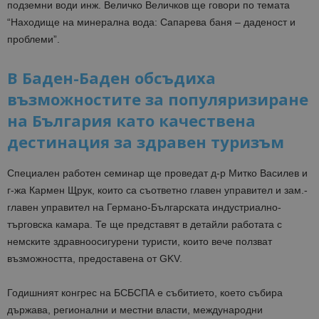
подземни води инж. Величко Величков ще говори по темата
“Находище на минерална вода: Сапарева баня – даденост и
проблеми”.
В Баден-Баден обсъдиха
възможностите за популяризиране
на България като качествена
дестинация за здравен туризъм
Специален работен семинар ще проведат д-р Митко Василев и
г-жа Кармен Щрук, които са съответно главен управител и зам.-
главен управител на Германо-Българската индустриално-
търговска камара. Те ще представят в детайли работата с
немските здравноосигурени туристи, които вече ползват
възможността, предоставена от GKV.
Годишният конгрес на БСБСПА е събитието, което събира
държава, регионални и местни власти, международни