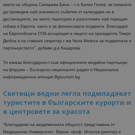
кмета на община Сапарева Баня – г-н Калин Гелев, за поканата
да проведем най-значимото събитие от календара ни в
дестинацията, на чиято територия е разположен най-горещия
гейзер в Европа, както и за финансовата подкрепа. Благодаря
на Европейската СПА асоциация в лицето на президента Тиери
Дюбоа и на главния секретар г-жа Чила Мезоси за подкрепата и
партньорството”, добави д-р Кацарова.
Тя изказа блягодарност към официалните медийни партньори
на форума – Българско национално радио и Национална
информационна агенция Bgtourism.bg.
Светещи водни легла подмладяват
туристите в българските курорти и
в центровете за красота
“Благодарим на академичната общност, представена от
Медицински Университет- Варна: проф. Игнатов (ректор) и