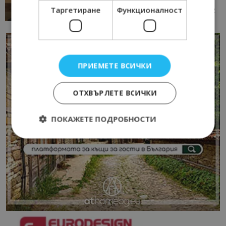
Таргетиране
Функционалност
13/07/2026 09:02
AI Travel Economy с Елица Стоилова
ПРИЕМЕТЕ ВСИЧКИ
ОТХВЪРЛЕТЕ ВСИЧКИ
ПОКАЖЕТЕ ПОДРОБНОСТИ
Строго необходимо
Ефективност
Таргетиране
Функционалност
Строго необходимите бисквитки позволяват
основната функционалност на уебсайта, като
потребителско влизане и управление на
акаунта. Уебсайтът не може да се използва
правилно без строго необходими бисквитки.