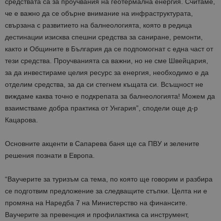
средствата са за проучвания на геотермална енергия. Считаме,
че е важно да се обърне внимание на инфраструктурата,
свързана с развитието на балнеологията, която в редица
дестинации изисква спешни средства за саниране, ремонти,
както и Общините в България да се подпомогнат с една част от
тези средства. Проучванията са важни, но не сме Швейцария,
за да инвестираме целия ресурс за енергия, необходимо е да
отделим средства, за да си стегнем къщата си. Всъщност не
виждаме каква точно е подкрепата за балнеологията! Можем да
взаимстваме добра практика от Унгария”, сподели още д-р
Кацарова.
Основните акценти в Сапарева баня ще са ПВУ и зелените
решения познати в Европа.
“Ваучерите за туризъм са тема, по която ще говорим и разбира
се подготвим предложение за следващите стъпки. Целта ни е
промяна на Наредба 7 на Министерство на финансите.
Ваучерите за превенция и профилактика са инструмент,