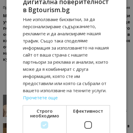
дигитална поверителност
Предишна статия
Следваща статия
в Bgtourism.bg
Модева и Заячка
Близо 20 български
Ние използваме бисквитки, за да
участваха в кръгла маса,
фирми и общини ще
персонализираме съдържанието,
посветена на
участват в изложението
рекламите и да анализираме нашия
осигуряването на
World Travel Market в
квалифицирани кадри в
Лондон
трафик. Също така споделяме
областта на опазването
информация за използването на нашия
на недвижимото
сайт от ваша страна с нашите
културно наследство
партньори за реклама и анализи, които
може да я комбинират с друга
информация, която сте им
предоставили или която са събрали от
вашето използване на техните услуги.
Прочетете още
AI в туризма: защо камериерка може да се
окаже по-трудна за...
Строго
Ефективност
05/08/2026 08:28
AI Travel Economy с Елица Стоилова
необходимо
Тим Браун: Хотелите губят пари заради грешки в
данните и липсващи...