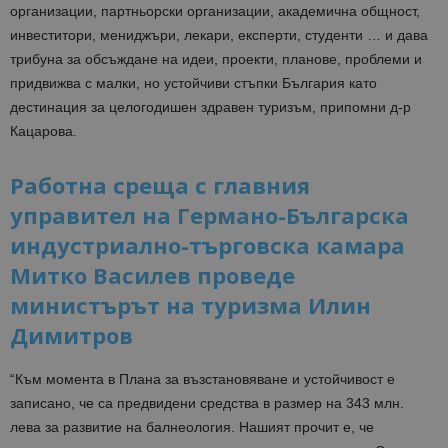
организации, партньорски организации, академична общност,
инвеститори, мениджъри, лекари, експерти, студенти … и дава
трибуна за обсъждане на идеи, проекти, планове, проблеми и
придвижва с малки, но устойчиви стъпки България като
дестинация за целогодишен здравен туризъм, припомни д-р
Кацарова.
Работна среща с главния
управител на Германо-Българска
индустриално-търговска камара
Митко Василев проведе
министърът на туризма Илин
Димитров
“Към момента в Плана за възстановяване и устойчивост е
записано, че са предвидени средства в размер на 343 млн.
лева за развитие на балнеология. Нашият прочит е, че