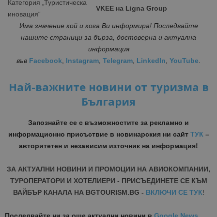
Категория „Туристическа
VKEE
на
Ligna Group
иновация“
Има значение кой и кога Ви информира! Последвайте
нашите страници за бърза, достоверна и актуална
информация
във
Facebook
,
Instagram
,
Telegram
,
LinkedIn
,
YouTube
.
Най-важните новини от туризма в
България
Запознайте се с възможностите за рекламно и
информационно присъствие в новинарския ни сайт
ТУК
–
авторитетен и независим източник на информация!
ЗА АКТУАЛНИ НОВИНИ И ПРОМОЦИИ НА АВИОКОМПАНИИ,
ТУРОПЕРАТОРИ И ХОТЕЛИЕРИ - ПРИСЪЕДИНЕТЕ СЕ КЪМ
ВАЙБЪР КАНАЛА НА BGTOURISM.BG -
ВКЛЮЧИ СЕ ТУК
!
Последвайте ни за още актуални новини
в
Google News