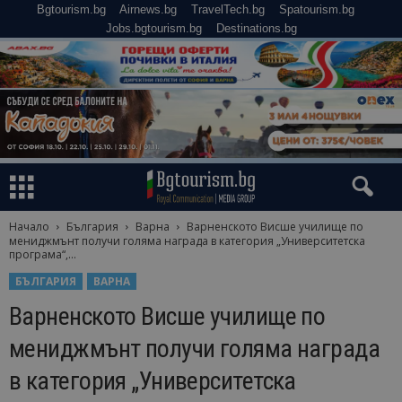
Bgtourism.bg
Airnews.bg
TravelTech.bg
Spatourism.bg
Jobs.bgtourism.bg
Destinations.bg
Начало
България
Варна
Варненското Висше училище по
мениджмънт получи голяма награда в категория „Университетска
програма“,...
БЪЛГАРИЯ
ВАРНА
Варненското Висше училище по
мениджмънт получи голяма награда
в категория „Университетска