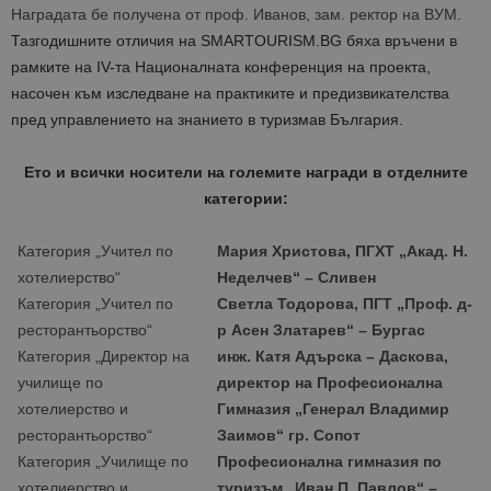
Наградата бе получена от проф. Иванов, зам. ректор на ВУМ.
Тазгодишните отличия на SMARTOURISM.BG бяха връчени в
рамките на IV-та Националната конференция на проекта,
насочен към изследване на практиките и предизвикателства
пред управлението нa знанието в туризмав България.
Ето и всички носители на големите награди в отделните
категории:
Категория „Учител по
Мария Христова
, ПГХТ „Акад.
Н.
хотелиерство“
Неделчев“ –
Сливен
Категория „Учител по
Светла Тодорова, ПГТ „Проф. д-
ресторантьорство“
р Асен Златарев“ – Бургас
Категория „Директор на
инж. Катя Адърска – Даскова,
училище по
директор на Професионална
хотелиерство и
Гимназия „Генерал Владимир
ресторантьорство“
Заимов“ гр. Сопот
Категория „Училище по
Професионална гимназия по
хотелиерство и
туризъм „Иван П
. Павлов“ –