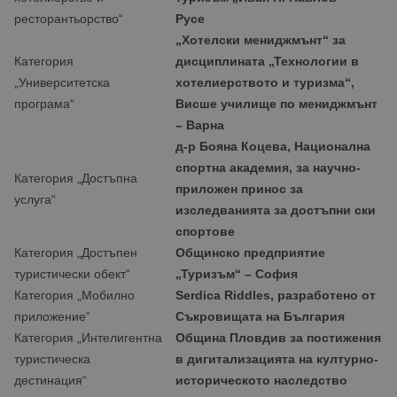
ресторантьорство“
Русе
„Хотелски мениджмънт“ за
Категория
дисциплината „Технологии в
„Университетска
хотелиерството и туризма“,
програма“
Висше училище по мениджмънт
– Варна
д-р Бояна Коцева, Национална
спортна академия
, за научно-
Категория „Достъпна
приложен принос за
услуга“
изследванията за достъпни ски
спортове
Категория „Достъпен
Общинско предприятие
туристически обект“
„Туризъм“ –
София
Категория „Мобилно
Serdica Riddles,
разработено от
приложение“
Съкровищата на България
Категория „Интелигентна
Община
Пловдив за постижения
туристическа
в дигитализацията на културно-
дестинация“
историческото наследство