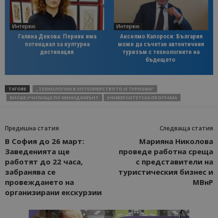
Интервю
Интервю
Галина Декова: Перник има
Анселмо Капороси: България
потенциал за културна
може да съчетае автентичния
дестинация
туризъм с технологиите на
бъдещето
ТАГОВЕ
„ТЕХНОЛОГИИ В ХОТЕЛИЕРСТВОТО И ТУРИЗМА“
ВИСШЕ УЧИЛИЩЕ ПО МЕНИДЖМЪНТ
УНИВЕРСИТЕТСКА ПРОГРАМА
Предишна статия
Следваща статия
В София до 26 март:
Марияна Николова
Заведенията ще
проведе работна среща
работят до 22 часа,
с представители на
забранява се
туристическия бизнес и
провеждането на
МВнР
организирани екскурзии