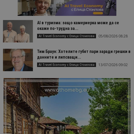
AI в туризма: защо камериерка може да се
окаже по-трудна за...
05/08/2026 08:28
AI Travel Economy с Елица Стоилова
Тим Браун: Хотелите губят пари заради грешки в
данните и липсващи...
13/07/2026 09:02
AI Travel Economy с Елица Стоилова