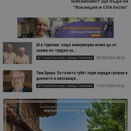
илюзионист ще бъде на
“Ваканция и СПА Експо”
AI в туризма: защо камериерка може да се
окаже по-трудна за...
05/08/2026 08:28
AI Travel Economy с Елица Стоилова
Тим Браун: Хотелите губят пари заради грешки в
данните и липсващи...
13/07/2026 09:02
AI Travel Economy с Елица Стоилова