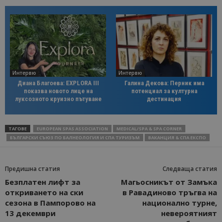
Интервю
Интервю
Диана Благоева: EXPLORA III
Галина Декова: Перник има
показва новото лице на
потенциал за културна
луксозното круизно пътуване
дестинация
ТАГОВЕ
EUROPEAN SPAS ASSOCIATION
MEDICAL/SPA & SPA CORNER
БЪЛГАРСКИ СЪЮЗ ПО БАЛНЕОЛОГИЯ И СПА ТУРИЗЪМ
ВАКАНЦИЯ & СПА ЕКСПО
Предишна статия
Следваща статия
Безплатен лифт за
Магьосникът от Замъка
откриването на ски
в Равадиново тръгва на
сезона в Пампорово на
национално турне,
13 декември
невероятният