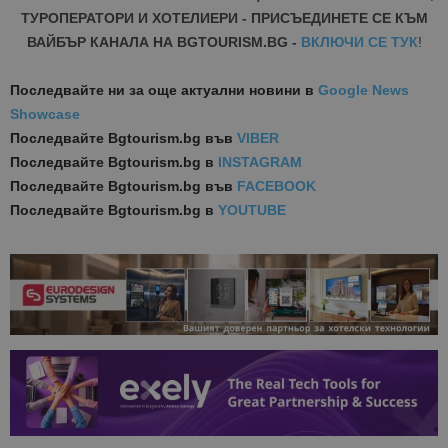
ТУРОПЕРАТОРИ И ХОТЕЛИЕРИ - ПРИСЪЕДИНЕТЕ СЕ КЪМ
ВАЙБЪР КАНАЛА НА BGTOURISM.BG -
ВКЛЮЧИ СЕ ТУК
!
Последвайте ни за още актуални новини
в
Google News
Showcase
Последвайте
Bgtourism.bg във
VIBER
Последвайте
Bgtourism.bg в
INSTAGRAM
Последвайте
Bgtourism.bg във
FACEBOOK
Последвайте
Bgtourism.bg в
YOUTUBE