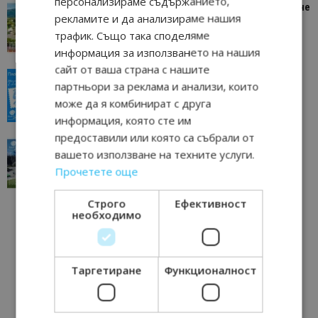
персонализираме съдържанието,
“Пощенска картичка от…”: Петрич – Изживяване
рекламите и да анализираме нашия
отвъд очакваното
трафик. Също така споделяме
11/07/2026 11:22
Петрич
информация за използването на нашия
сайт от ваша страна с нашите
“Пощенска картичка от…”: Пловдив, градът на
партньори за реклама и анализи, които
всички времена
може да я комбинират с друга
23/06/2026 10:00
Пловдив
информация, която сте им
предоставили или която са събрали от
“Пощенска картичка от…”: Перник – град на
вашето използване на техните услуги.
традициите, културата и вдъхновяващите...
Прочетете още
17/06/2026 09:01
Перник
Строго
Ефективност
необходимо
Таргетиране
Функционалност