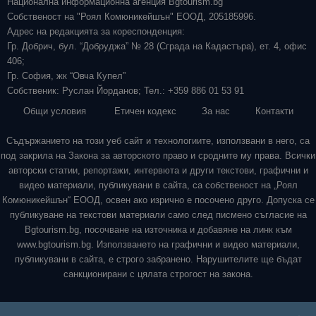
Национална информационна агенция Bgtourism.bg
Собственост на "Роял Комюникейшън" ЕООД, 205185996.
Адрес на редакцията за кореспонденция:
Гр. Добрич, бул. “Добруджа” № 28 (Сграда на Кадастъра), ет. 4, офис
406;
Гр. София, жк “Овча Купел”
Собственик: Руслан Йорданов; Тел.: +359 886 01 53 91
Общи условия
Етичен кодекс
За нас
Контакти
Съдържанието на този уеб сайт и технологиите, използвани в него, са
под закрила на Закона за авторското право и сродните му права. Всички
авторски статии, репортажи, интервюта и други текстови, графични и
видео материали, публикувани в сайта, са собственост на „Роял
Комюникейшън“ ЕООД, освен ако изрично е посочено друго. Допуска се
публикуване на текстови материали само след писмено съгласие на
Bgtourism.bg, посочване на източника и добавяне на линк към
www.bgtourism.bg. Използването на графични и видео материали,
публикувани в сайта, е строго забранено. Нарушителите ще бъдат
санкционирани с цялата строгост на закона.