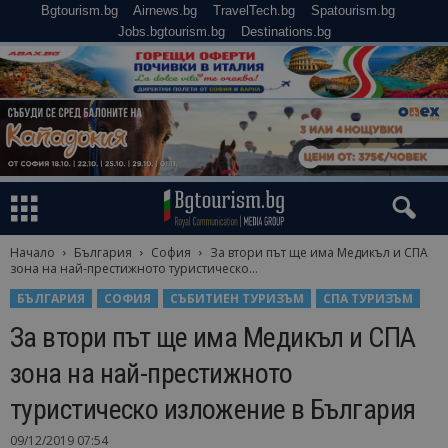
Bgtourism.bg
Airnews.bg
TravelTech.bg
Spatourism.bg
Jobs.bgtourism.bg
Destinations.bg
Начало
България
София
За втори път ще има Медикъл и СПА
зона на най-престижното туристическо...
БЪЛГАРИЯ
СОФИЯ
СЪБИТИЕН ТУРИЗЪМ
СПА ТУРИЗЪМ
За втори път ще има Медикъл и СПА
зона на най-престижното
туристическо изложение в България
09/12/2019 07:54