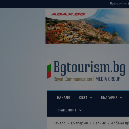
Bgtourism.
B
g
t
o
u
r
i
НАЧАЛО
СВЯТ
БЪЛГАРИЯ
s
m
.
ТРАНСПОРТ
b
g
Начало
България
Балчик
Албена пр
–