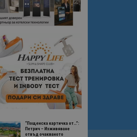
“Пощенска картичка от…”:
Петрич – Изживяване
отвъд очакваното