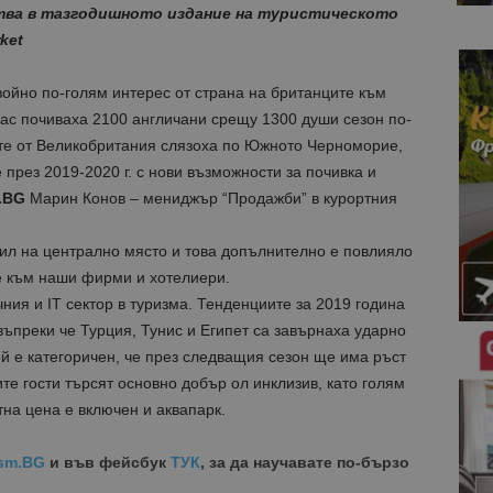
тва в тазгодишното издание на туристическото
ket
войно по-голям интерес от страна на британците към
ас почиваха 2100 англичани срещу 1300 души сезон по-
ите от Великобритания слязоха по Южното Черноморие,
 през 2019-2020 г. с нови възможности за почивка и
.BG
Марин Конов – мениджър “Продажби” в курортния
бил на централно място и това допълнително е повлияло
е към наши фирми и хотелиери.
чния и IT сектор в туризма. Тенденциите за 2019 година
въпреки че Турция, Тунис и Египет са завърнаха ударно
ой е категоричен, че през следващия сезон ще има ръст
те гости търсят основно добър ол инклизив, като голям
тна цена е включен и аквапарк.
sm.BG
и във фейсбук
ТУК
, за да научавате по-бързо