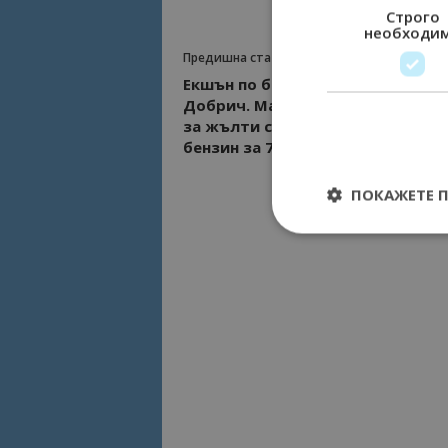
Строго
необходи
Предишна статия
Екшън по бензиностанциите в
Добрич. Масово зареждаха гор
за жълти стотинки, шофьор сл
бензин за 7 стотинки!
ПОКАЖЕТЕ 
Строго необходимит
управление на акау
Име
cookie_notice_acc