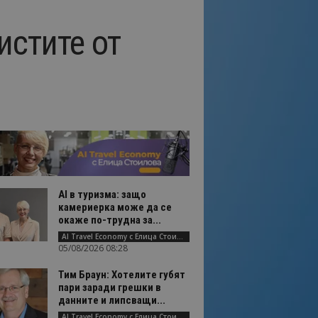
истите от
AI в туризма: защо
камериерка може да се
окаже по-трудна за...
AI Travel Economy с Елица Стоилова
05/08/2026 08:28
Тим Браун: Хотелите губят
пари заради грешки в
данните и липсващи...
AI Travel Economy с Елица Стоилова