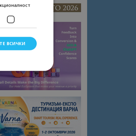
кционалност
ТЕ ВСИЧКИ
елско влизане и
тки.
омните съгласието
квитки на сайта.