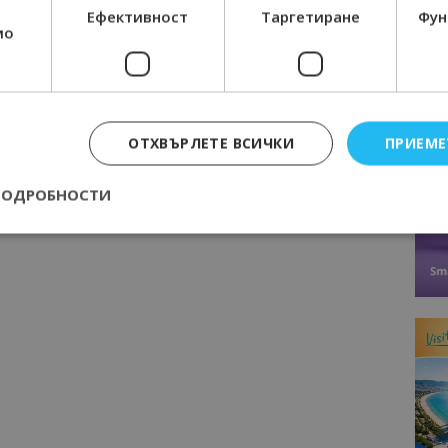
Ефективност
Таргетиране
Фун
мо
Следваща статия
Околосветските пътешественици
иво
пренощуваха на плажа в Албена
ожи
ОТХВЪРЛЕТЕ ВСИЧКИ
ПРИЕМЕ
ПОДРОБНОСТИ
Строго необходимо
Ефективност
Таргетиране
Функционалност
е бисквитки позволяват основната функционалност на уебсайта, като потребит
нта. Уебсайтът не може да се използва правилно без строго необходими бискви
Доставчик
/
Валиден
Описание
Домейн
до
epted
lisandraramos.com
7 дни
Тази бисквитка се използва, за да зап
bgtourism.bg
на потребителя за използването на бис