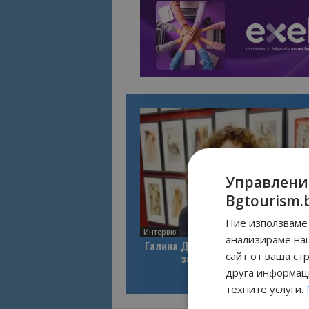
Управлени
Bgtourism.
Ние използваме 
Интервю
анализираме на
Галина Декова: Перник има поте
сайт от ваша ст
за културна дестинация
друга информаци
техните услуги.