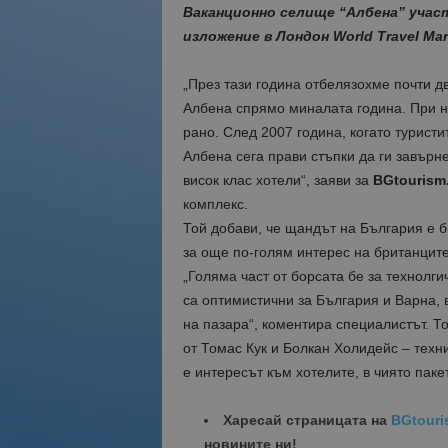
Ваканционно селище “Албена” учас
изложение в Лондон World Travel Mar
„През тази година отбелязохме почти д
Албена спрямо миналата година. При н
рано. След 2007 година, когато турист
Албена сега прави стъпки да ги завърне
висок клас хотели“, заяви за
BGtourism
комплекс.
Той добави, че щандът на България е 
за още по-голям интерес на британцит
„Голяма част от борсата бе за технолги
са оптимистични за България и Варна, 
на пазара“, коментира специалистът. Т
от Томас Кук и Болкан Холидейс – техни
е интересът към хотелите, в чиято паке
Харесай страницата на
BGtouri
новините ни!