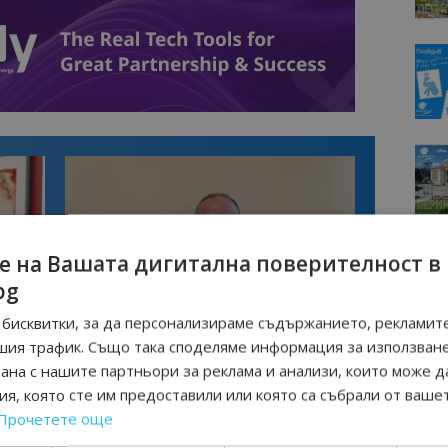
е на Вашата дигитална поверителност в
bg
бисквитки, за да персонализираме съдържанието, рекламите
Интервю
шия трафик. Също така споделяме информация за използван
нциал
Анселмо Капороси: България може да
рана с нашите партньори за реклама и анализи, които може д
съчетае автентичния туризъм с
технологиите на бъдещето
я, която сте им предоставили или която са събрали от ваше
Прочетете още