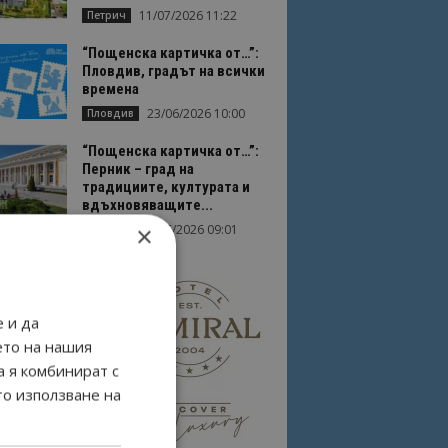
11/07/2026 11:22
Петрич
“Пощенска картичка от…”:
Пловдив, градът на всички
времена
23/06/2026 10:00
Пловдив
“Пощенска картичка от…”:
Перник – град на
традициите, културата и
вдъхновяващите...
×
17/06/2026 09:01
Перник
 и да
ето на нашия
а я комбинират с
то използване на