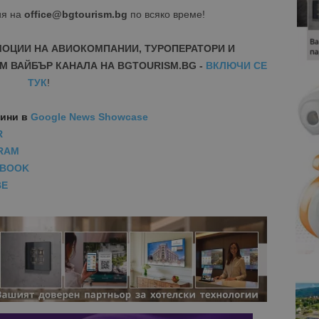
ия на
office@bgtourism.bg
по всяко време!
МОЦИИ НА АВИОКОМПАНИИ, ТУРОПЕРАТОРИ И
М ВАЙБЪР КАНАЛА НА BGTOURISM.BG -
ВКЛЮЧИ СЕ
ТУК
!
вини
в
Google News Showcase
R
RAM
EBOOK
BE