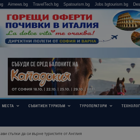
bg
Airnews.bg
TravelTech.bg
Spatourism.bg
Jobs.bgtourism.bg
Des
МЕСТА
СЪБИТИЕН ТУРИЗЪМ
ТУРОПЕРАТОРИ
ТЕХНОЛО
ави стъпки да си върне туристите от Англия