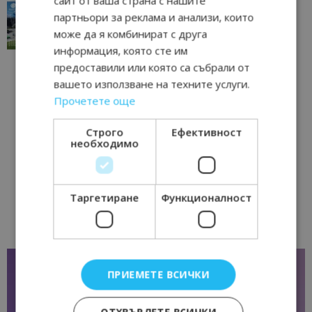
сайт от ваша страна с нашите
“Пощенска картичка от…”: Перник – град на
партньори за реклама и анализи, които
традициите, културата и вдъхновяващите...
може да я комбинират с друга
17/06/2026 09:01
Перник
информация, която сте им
предоставили или която са събрали от
вашето използване на техните услуги.
Прочетете още
Строго
Ефективност
необходимо
Таргетиране
Функционалност
ПРИЕМЕТЕ ВСИЧКИ
ОТХВЪРЛЕТЕ ВСИЧКИ