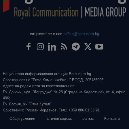
свържете се с нас:
office@bgtourism.bg
Национална информационна агенция Bgtourism.bg
Собственост на "Роял Комюникейшън" ЕООД, 205185996.
Адрес на редакцията за кореспонденция:
Гр. Добрич, бул. “Добруджа” № 28 (Сграда на Кадастъра), ет. 4, офис
406;
Гр. София, жк “Овча Купел”
Собственик: Руслан Йорданов; Тел.: +359 886 01 53 91
Общи условия
Етичен кодекс
За нас
Контакти