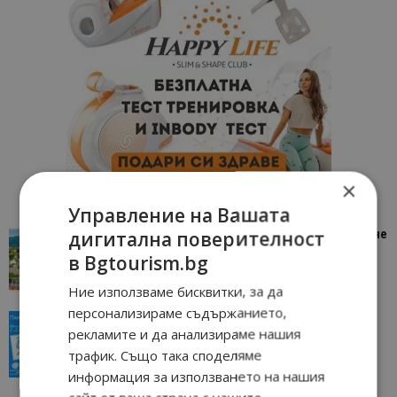
×
Управление на Вашата
дигитална поверителност
“Пощенска картичка от…”: Петрич – Изживяване
отвъд очакваното
в Bgtourism.bg
11/07/2026 11:22
Петрич
Ние използваме бисквитки, за да
персонализираме съдържанието,
“Пощенска картичка от…”: Пловдив, градът на
рекламите и да анализираме нашия
всички времена
трафик. Също така споделяме
23/06/2026 10:00
Пловдив
информация за използването на нашия