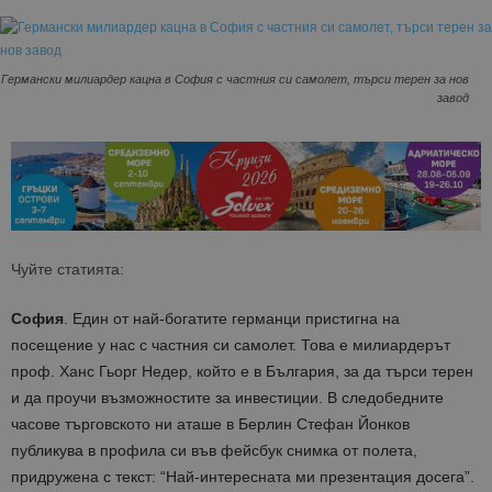
Германски милиардер кацна в София с частния си самолет, търси терен за нов
завод
Чуйте статията:
София
. Един от най-богатите германци пристигна на
посещение у нас с частния си самолет. Това е милиардерът
проф. Ханс Гьорг Недер, който е в България, за да търси терен
и да проучи възможностите за инвестиции. В следобедните
часове търговското ни аташе в Берлин Стефан Йонков
публикува в профила си във фейсбук снимка от полета,
придружена с текст: “Най-интересната ми презентация досега”.