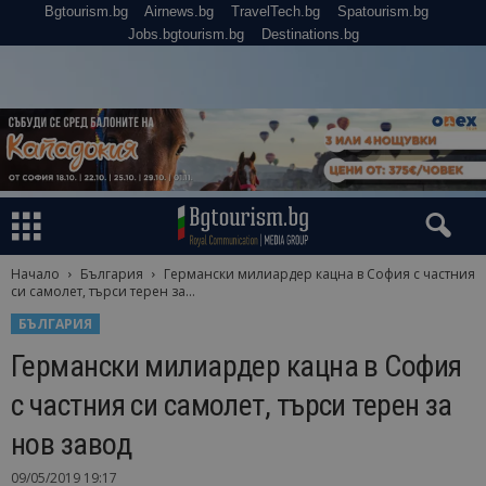
Bgtourism.bg
Airnews.bg
TravelTech.bg
Spatourism.bg
Jobs.bgtourism.bg
Destinations.bg
Начало
България
Германски милиардер кацна в София с частния
си самолет, търси терен за...
БЪЛГАРИЯ
Германски милиардер кацна в София
с частния си самолет, търси терен за
нов завод
09/05/2019 19:17