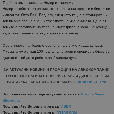
Той бе в компанията на Недер и екипа му.
Недер е собственик на високотехнологични протези и бионични
импланти “Отто Бок”. Веднага, след като кацна в столицата ни,
той имаше среща в Министреството на икономиката. Една от
темите е проучване на терен в Индустриална зона “Божурище”,
където германецът иска да вдигне нов завод.
Състоянието на Недер е оценено на 3,6 милиарда долара.
Фирмата му е с над 100-годишна история и оперира в близо 60
държави. Той дава работа на 7 хиляди души.
ЗА АКТУАЛНИ НОВИНИ И ПРОМОЦИИ НА АВИОКОМПАНИИ,
ТУРОПЕРАТОРИ И ХОТЕЛИЕРИ - ПРИСЪЕДИНЕТЕ СЕ КЪМ
ВАЙБЪР КАНАЛА НА BGTOURISM.BG -
ВКЛЮЧИ СЕ ТУК
!
Последвайте ни за още актуални новини
в
Google News
Showcase
Последвайте
Bgtourism.bg във
VIBER
Последвайте
Bgtourism.bg в
INSTAGRAM