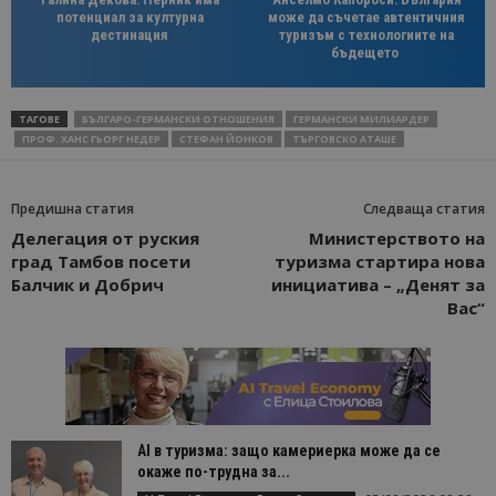
потенциал за културна
може да съчетае автентичния
дестинация
туризъм с технологиите на
бъдещето
ТАГОВЕ
БЪЛГАРО-ГЕРМАНСКИ ОТНОШЕНИЯ
ГЕРМАНСКИ МИЛИАРДЕР
ПРОФ. ХАНС ГЬОРГ НЕДЕР
СТЕФАН ЙОНКОВ
ТЪРГОВСКО АТАШЕ
Предишна статия
Следваща статия
Делегация от руския
Министерството на
град Тамбов посети
туризма стартира нова
Балчик и Добрич
инициатива – „Денят за
Вас“
AI в туризма: защо камериерка може да се
окаже по-трудна за...