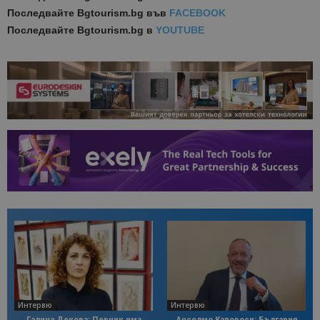
Последвайте
Bgtourism.bg във
FACEBOOK
Последвайте
Bgtourism.bg в
YOUTUBE
Интервю
Интервю
Галина Декова: Перник има
Анселмо Капороси: България