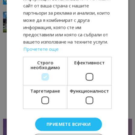
сайт от ваша страна с нашите
партньори за реклама и анализи, които
“Пощенска картичка от…”: Перник – град на
традициите, културата и вдъхновяващите...
може да я комбинират с друга
информация, която сте им
17/06/2026 09:01
Перник
предоставили или която са събрали от
вашето използване на техните услуги.
Прочетете още
Строго
Ефективност
необходимо
Таргетиране
Функционалност
ПРИЕМЕТЕ ВСИЧКИ