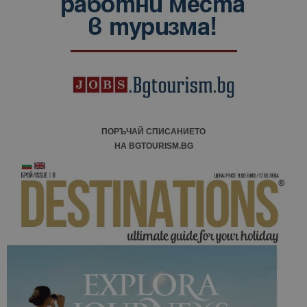
сесии и
кампании 
отчетите з
анализ на
сайтовете.
ПОРЪЧАЙ СПИСАНИЕТО
НА BGTOURISM.BG