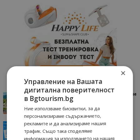
×
Управление на Вашата
дигитална поверителност
“Пощенска картичка от…”: Петрич – Изживяване
в Bgtourism.bg
отвъд очакваното
Ние използваме бисквитки, за да
11/07/2026 11:22
Петрич
персонализираме съдържанието,
рекламите и да анализираме нашия
“Пощенска картичка от…”: Пловдив, градът на
всички времена
трафик. Също така споделяме
информация за използването на нашия
23/06/2026 10:00
Пловдив