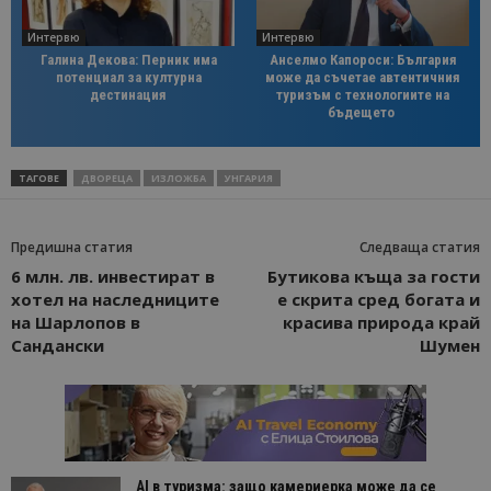
Интервю
Интервю
Галина Декова: Перник има
Анселмо Капороси: България
потенциал за културна
може да съчетае автентичния
дестинация
туризъм с технологиите на
бъдещето
ТАГОВЕ
ДВОРЕЦА
ИЗЛОЖБА
УНГАРИЯ
Предишна статия
Следваща статия
6 млн. лв. инвестират в
Бутикова къща за гости
хотел на наследниците
е скрита сред богата и
на Шарлопов в
красива природа край
Сандански
Шумен
AI в туризма: защо камериерка може да се