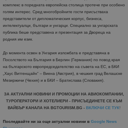
комплекс в поредната европейска столица протече при особено
голям интерес. Сред многобройните гости присъстваха
представители от дипломатическия корпус, бизнеса,
интелектуалци, българи и унгарци. Специално за унгарската
публика беше представена и презентация за Двореца на
родния им език.
До момента освен в Унгария изложбата е представяна в
Посолството на България в Берлин (Германия) по повод края
на българското европредседателство на съвета на ЕС, в БКИ
„Хаус Витгенщайн“ – Виена (Австрия), в чешкия град Велашске
Мезиржичи (Чехия) и в БКИ – Братислава (Словакия).
ЗА АКТУАЛНИ НОВИНИ И ПРОМОЦИИ НА АВИОКОМПАНИИ,
ТУРОПЕРАТОРИ И ХОТЕЛИЕРИ - ПРИСЪЕДИНЕТЕ СЕ КЪМ
ВАЙБЪР КАНАЛА НА BGTOURISM.BG -
ВКЛЮЧИ СЕ ТУК
!
Последвайте ни за още актуални новини
в
Google News