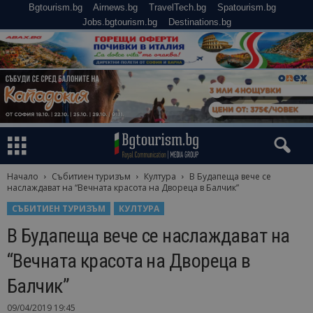
Bgtourism.bg
Airnews.bg
TravelTech.bg
Spatourism.bg
Jobs.bgtourism.bg
Destinations.bg
Начало
Събитиен туризъм
Култура
В Будапеща вече се
наслаждават на “Вечната красота на Двореца в Балчик”
СЪБИТИЕН ТУРИЗЪМ
КУЛТУРА
В Будапеща вече се наслаждават на
“Вечната красота на Двореца в
Балчик”
09/04/2019 19:45