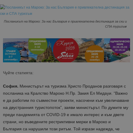
Посланикът на Мароко: За нас България е привлекателна дестинация за ски и
СПА туризъм
Чуйте статията:
София.
Министърът на туризма Христо Проданов разговаря с
посланика на Кралство Мароко Н.Пр. Закия Ел Мидауи. “Важно
е да работим по съвместни проекти, насочени към увеличаване
на двустранния туристопоток”, заяви министърът. По думите му
преди пандемията от COVID-19 е имало интерес и към двете
страни, но въведените рестриктивни мерки в Мароко и
България са нарушили този ритъм. Той изрази надежда, че