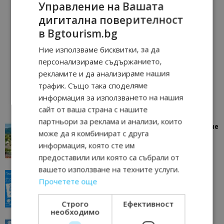
Управление на Вашата
дигитална поверителност
в Bgtourism.bg
Ние използваме бисквитки, за да
персонализираме съдържанието,
рекламите и да анализираме нашия
трафик. Също така споделяме
информация за използването на нашия
сайт от ваша страна с нашите
партньори за реклама и анализи, които
“Пощенска картичка от…”: Петрич – Изживяване
може да я комбинират с друга
отвъд очакваното
информация, която сте им
11/07/2026 11:22
Петрич
предоставили или която са събрали от
вашето използване на техните услуги.
“Пощенска картичка от…”: Пловдив, градът на
Прочетете още
всички времена
23/06/2026 10:00
Пловдив
Строго
Ефективност
необходимо
“Пощенска картичка от…”: Перник – град на