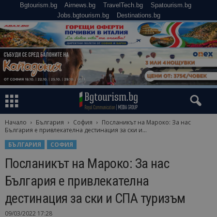
Bgtourism.bg
Airnews.bg
TravelTech.bg
Spatourism.bg
Jobs.bgtourism.bg
Destinations.bg
Начало
България
София
Посланикът на Мароко: За нас
България е привлекателна дестинация за ски и...
БЪЛГАРИЯ
СОФИЯ
Посланикът на Мароко: За нас
България е привлекателна
дестинация за ски и СПА туризъм
09/03/2022 17:28