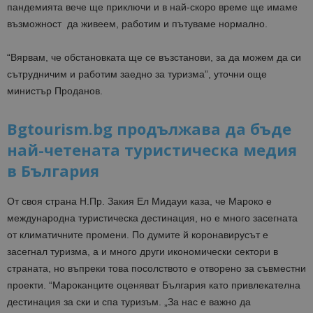
пандемията вече ще приключи и в най-скоро време ще имаме
възможност да живеем, работим и пътуваме нормално.
“Вярвам, че обстановката ще се възстанови, за да можем да си
сътрудничим и работим заедно за туризма”, уточни още
министър Проданов.
Bgtourism.bg продължава да бъде
най-четената туристическа медия
в България
От своя страна Н.Пр. Закия Ел Мидауи каза, че Мароко е
международна туристическа дестинация, но е много засегната
от климатичните промени. По думите й коронавирусът е
засегнал туризма, а и много други икономически сектори в
страната, но въпреки това посолството е отворено за съвместни
проекти. “Мароканците оценяват България като привлекателна
дестинация за ски и спа туризъм. „За нас е важно да