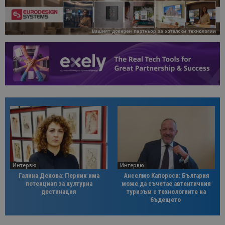
Интервю
Интервю
Галина Декова: Перник има
Анселмо Капороси: България
потенциал за културна
може да съчетае автентичния
дестинация
туризъм с технологиите на
бъдещето