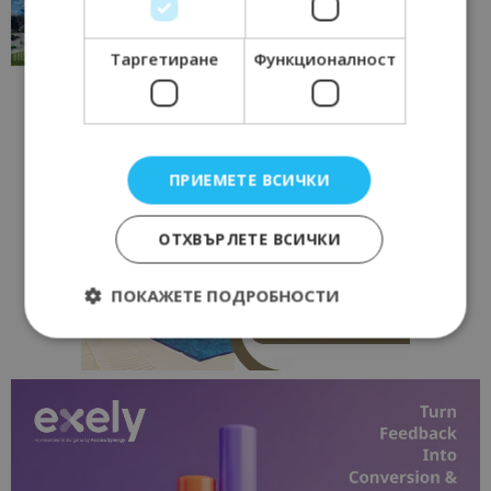
традициите, културата и вдъхновяващите...
17/06/2026 09:01
Перник
Таргетиране
Функционалност
ПРИЕМЕТЕ ВСИЧКИ
ОТХВЪРЛЕТЕ ВСИЧКИ
ПОКАЖЕТЕ ПОДРОБНОСТИ
Строго необходимо
Ефективност
Таргетиране
Функционалност
Строго необходимите бисквитки позволяват
основната функционалност на уебсайта, като
потребителско влизане и управление на