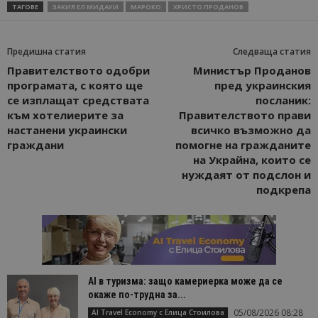
ТАГОВЕ
ЗАКИЯ ЕЛ МИДАУИ
МАРОКО
ХРИСТО ПРОДАНОВ
Предишна статия
Следваща статия
Правителството одобри
Министър Проданов
програмата, с която ще
пред украинския
се изплащат средствата
посланик:
към хотелиерите за
Правителството прави
настанени украински
всичко възможно да
граждани
помогне на гражданите
на Украйна, които се
нуждаят от подслон и
подкрепа
AI в туризма: защо камериерка може да се
окаже по-трудна за...
05/08/2026 08:28
AI Travel Economy с Елица Стоилова