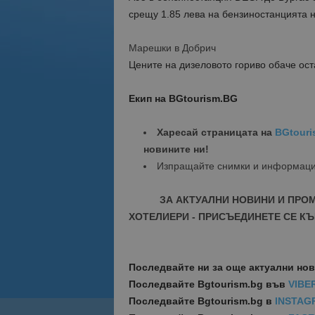
срещу 1.85 лева на бензиностанцията 
Марешки в Добрич
Цените на дизеловото гориво обаче ост
Екип на BGtourism.BG
Харесай страницата на
BGtouri
новините ни!
Изпращайте снимки и информац
ЗА АКТУАЛНИ НОВИНИ И ПРО
ХОТЕЛИЕРИ - ПРИСЪЕДИНЕТЕ СЕ КЪ
Последвайте ни за още актуални но
Последвайте
Bgtourism.bg във
VIBE
Последвайте
Bgtourism.bg в
INSTAG