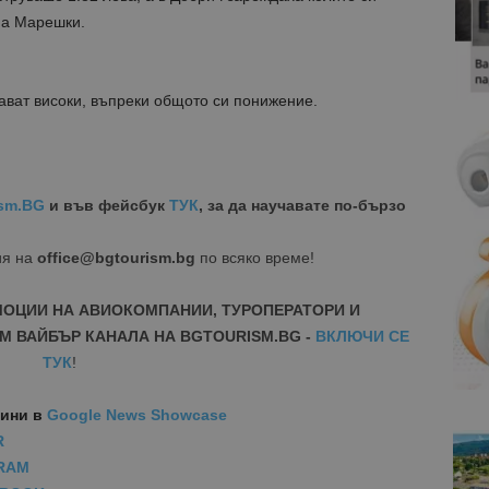
на Марешки.
ават високи, въпреки общото си понижение.
sm.BG
и във фейсбук
ТУК
, за да научавате по-бързо
ия на
office@bgtourism.bg
по всяко време!
МОЦИИ НА АВИОКОМПАНИИ, ТУРОПЕРАТОРИ И
М ВАЙБЪР КАНАЛА НА BGTOURISM.BG -
ВКЛЮЧИ СЕ
ТУК
!
вини
в
Google News Showcase
R
RAM