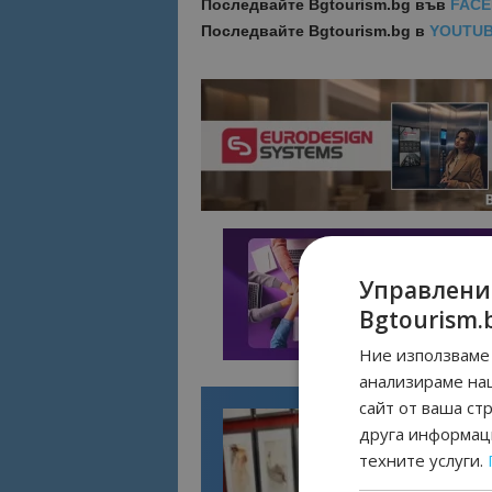
Последвайте
Bgtourism.bg във
FAC
Последвайте
Bgtourism.bg в
YOUTU
Управлени
Bgtourism.
Ние използваме 
анализираме на
сайт от ваша ст
друга информаци
техните услуги.