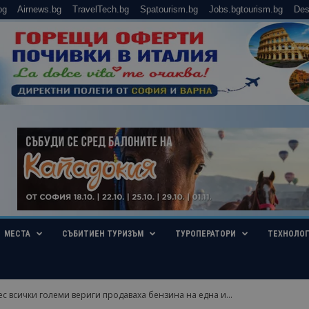
bg
Airnews.bg
TravelTech.bg
Spatourism.bg
Jobs.bgtourism.bg
Des
МЕСТА
СЪБИТИЕН ТУРИЗЪМ
ТУРОПЕРАТОРИ
ТЕХНОЛО
ес всички големи вериги продаваха бензина на една и...