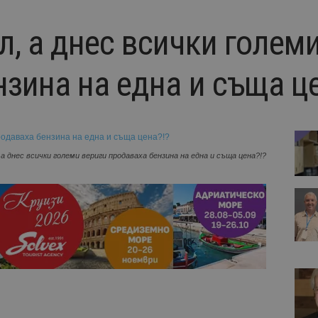
, а днес всички голем
зина на една и съща це
а днес всички големи вериги продаваха бензина на една и съща цена?!?