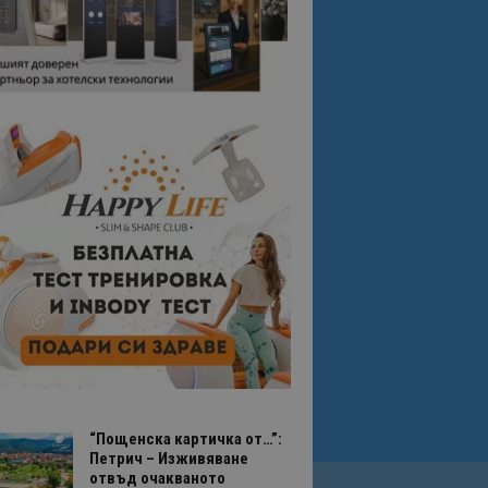
“Пощенска картичка от…”:
Петрич – Изживяване
отвъд очакваното