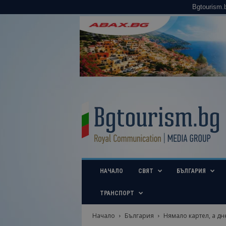
Bgtourism.
B
g
t
o
u
r
i
НАЧАЛО
СВЯТ
БЪЛГАРИЯ
s
m
.
ТРАНСПОРТ
b
g
Начало
България
Нямало картел, а дн
–