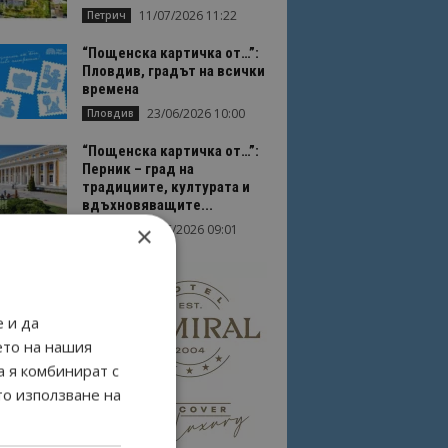
11/07/2026 11:22
Петрич
“Пощенска картичка от…”:
Пловдив, градът на всички
времена
23/06/2026 10:00
Пловдив
“Пощенска картичка от…”:
Перник – град на
традициите, културата и
вдъхновяващите...
×
17/06/2026 09:01
Перник
 и да
ето на нашия
а я комбинират с
то използване на