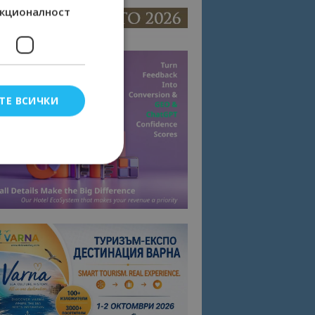
кционалност
ТЕ ВСИЧКИ
елско влизане и
тки.
омните съгласието
квитки на сайта.