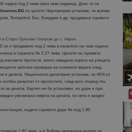
95 падна под 2 лева през тази седмица. Днес то се
tourism.BG
по цялото Черноморие установи, че всички
пром, Rompetrol, Еко, Енерджи и др. продаваха горивото
 в Старо Оряхово Газпром до с. Аврен
 се е продавало под 2 лева в началото на тази година.
нзина в страната бе 2.37 лева. Цените на горивата
ед масовите протести, които извадиха хората на улицата
ренцията започна проверка на големите вериги след
на и дизела. Национално допитване установи, че 46% от
 особен резултат от протестите, след като според тях
е за цената. Картел не бе установен, но дори и при
заедно увеличаха нивата на цената, но сега и заедно
ностанции, където горивото дори бе под 1.90.
труваше 1.82 лева, а в Добрич зареждаха колите си