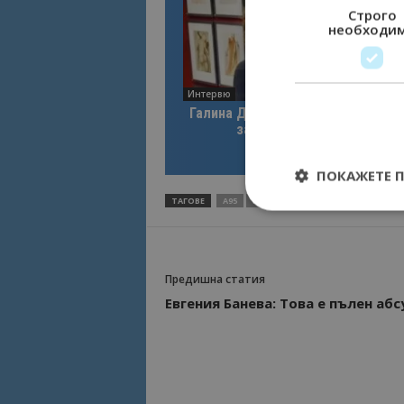
Строго
необходи
Интервю
Галина Декова: Перник има поте
за културна дестинация
ПОКАЖЕТЕ 
ТАГОВЕ
A95
БЕНЗИН
ГОРИВО
ПЕТРОЛ
Предишна статия
Строго необходимит
управление на акау
Евгения Банева: Това е пълен аб
Име
cookie_notice_acc