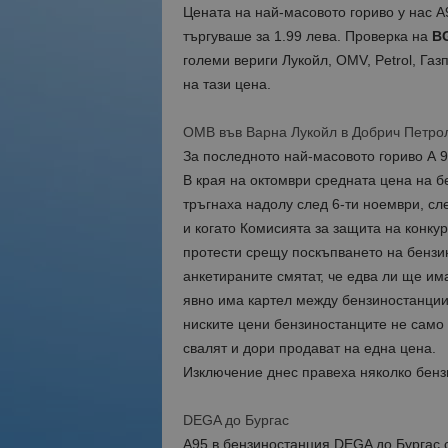
Цената на най-масовото гориво у нас А
търгуваше за 1.99 лева. Проверка на
BG
големи вериги Лукойл, OMV, Petrol, Газ
на тази цена.
ОМВ във Варна Лукойл в Добрич Петрол
За последното най-масовото гориво А 95
В края на октомври средната цена на бе
тръгнаха надолу след 6-ти ноември, сл
и когато Комисията за защита на конку
протести срещу поскъпването на бензи
анкетираните смятат, че едва ли ще има
явно има картел между бензиностанциит
ниските цени бензиностанците не само 
свалят и дори продават на една цена.
Изключение днес правеха няколко бензи
DEGA до Бургас
A95 в бензиностанция DEGA до Бургас с