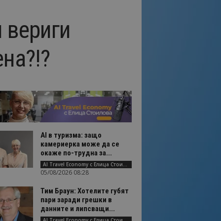
и вериги
на?!?
AI в туризма: защо
камериерка може да се
окаже по-трудна за...
AI Travel Economy с Елица Стоилова
05/08/2026 08:28
Тим Браун: Хотелите губят
пари заради грешки в
данните и липсващи...
AI Travel Economy с Елица Стоилова