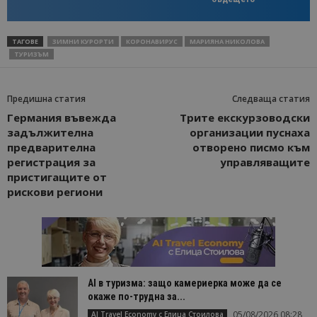
ТАГОВЕ
ЗИМНИ КУРОРТИ
КОРОНАВИРУС
МАРИЯНА НИКОЛОВА
ТУРИЗЪМ
Предишна статия
Следваща статия
Германия въвежда
Трите екскурзоводски
задължителна
организации пуснаха
предварителна
отворено писмо към
регистрация за
управляващите
пристигащите от
рискови региони
AI в туризма: защо камериерка може да се
окаже по-трудна за...
05/08/2026 08:28
AI Travel Economy с Елица Стоилова