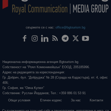
свържете се с нас:
office@bgtourism.bg
Национална информационна агенция Bgtourism.bg
Собственост на "Роял Комюникейшън" ЕООД, 205185996.
Адрес на редакцията за кореспонденция:
Гр. Добрич, бул. “Добруджа” № 28 (Сграда на Кадастъра), ет. 4, офис
406;
Гр. София, жк “Овча Купел”
Собственик: Руслан Йорданов; Тел.: +359 886 01 53 91
Общи условия
Етичен кодекс
За нас
Контакти
Съдържанието на този уеб сайт и технологиите, използвани в него, са