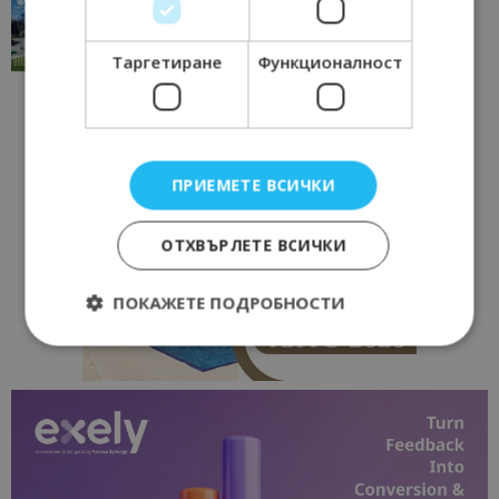
“Пощенска картичка от…”: Перник – град на
традициите, културата и вдъхновяващите...
17/06/2026 09:01
Перник
Таргетиране
Функционалност
ПРИЕМЕТЕ ВСИЧКИ
ОТХВЪРЛЕТЕ ВСИЧКИ
ПОКАЖЕТЕ ПОДРОБНОСТИ
Строго необходимо
Ефективност
Таргетиране
Функционалност
Строго необходимите бисквитки позволяват
основната функционалност на уебсайта, като