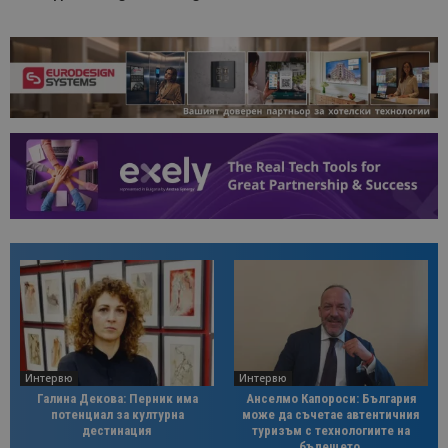
Интервю
Интервю
Галина Декова: Перник има
Анселмо Капороси: България
потенциал за културна
може да съчетае автентичния
дестинация
туризъм с технологиите на
бъдещето