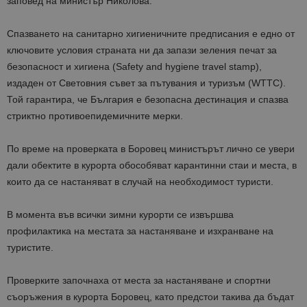
заповед на министър Николова.
Спазването на санитарно хигиеничните предписания е едно от
ключовите условия страната ни да запази зеления печат за
безопасност и хигиена (Safety and hygiene travel stamp),
издаден от Световния съвет за пътувания и туризъм (WTTC).
Той гарантира, че България е безопасна дестинация и спазва
стриктно противоепидемичните мерки.
По време на проверката в Боровец министърът лично се увери
дали обектите в курорта обособяват карантинни стаи и места, в
които да се настаняват в случай на необходимост туристи.
В момента във всички зимни курорти се извършва
профилактика на местата за настаняване и изхранване на
туристите.
Проверките започнаха от места за настаняване и спортни
съоръжения в курорта Боровец, като предстои такива да бъдат