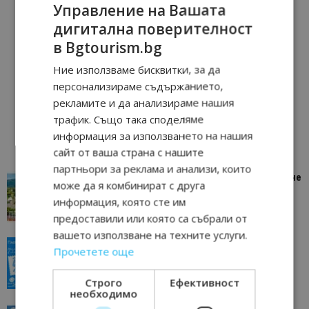
Управление на Вашата
дигитална поверителност
в Bgtourism.bg
Ние използваме бисквитки, за да
персонализираме съдържанието,
рекламите и да анализираме нашия
трафик. Също така споделяме
информация за използването на нашия
сайт от ваша страна с нашите
партньори за реклама и анализи, които
“Пощенска картичка от…”: Петрич – Изживяване
може да я комбинират с друга
отвъд очакваното
информация, която сте им
11/07/2026 11:22
Петрич
предоставили или която са събрали от
вашето използване на техните услуги.
“Пощенска картичка от…”: Пловдив, градът на
Прочетете още
всички времена
23/06/2026 10:00
Пловдив
Строго
Ефективност
необходимо