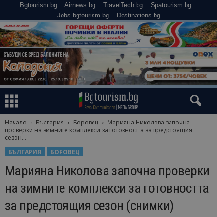
Bgtourism.bg
Airnews.bg
TravelTech.bg
Spatourism.bg
Jobs.bgtourism.bg
Destinations.bg
Начало
България
Боровец
Марияна Николова започна
проверки на зимните комплекси за готовността за предстоящия
сезон...
БЪЛГАРИЯ
БОРОВЕЦ
Марияна Николова започна проверки
на зимните комплекси за готовността
за предстоящия сезон (снимки)